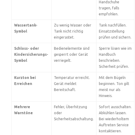
Handschuhe
tragen, falls
empfohlen.
Wassertank-
Zu wenig Wasser oder
Tank nachfüllen.
Symbol
Tank nicht richtig
Einsatzstellung
eingerastet.
prüfen und sichern.
Schloss- oder
Bedienelemente sind
Sperre lösen wie im
Kindersicherungs-
gesperrt oder Gerät
Handbuch
Symbol
verriegelt.
beschrieben.
Sicherheit prüfen.
Kurzton bei
Temperatur erreicht.
Mit dem Bügeln
Erreichen
Gerät meldet
beginnen. Ton gilt
Bereitschaft.
meist nur als
Hinweis.
Mehrere
Fehler, Überhitzung
Sofort ausschalten.
Warntöne
oder
Abkühlen lassen.
Sicherheitsabschaltung.
Bei wiederholtem
Auftreten Service
kontaktieren.