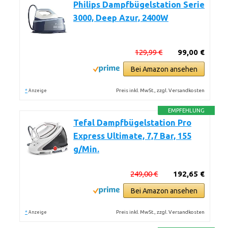
Philips Dampfbügelstation Serie
3000, Deep Azur, 2400W
129,99 €
99,00 €
Bei Amazon ansehen
*
Preis inkl. MwSt., zzgl. Versandkosten
Anzeige
EMPFEHLUNG
Tefal Dampfbügelstation Pro
Express Ultimate, 7,7 Bar, 155
g/Min.
249,00 €
192,65 €
Bei Amazon ansehen
*
Preis inkl. MwSt., zzgl. Versandkosten
Anzeige