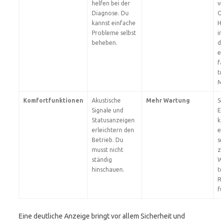
helfen bei der
v
Diagnose. Du
kannst einfache
H
Probleme selbst
i
beheben.
d
e
f
t
Komfortfunktionen
Akustische
Mehr Wartung
S
Signale und
E
Statusanzeigen
k
erleichtern den
e
Betrieb. Du
s
musst nicht
z
ständig
W
hinschauen.
t
R
f
Eine deutliche Anzeige bringt vor allem Sicherheit und