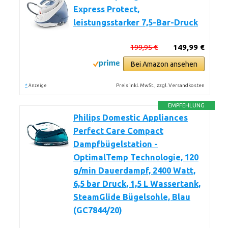
Express Protect,
leistungsstarker 7,5-Bar-Druck
199,95 €
149,99 €
Bei Amazon ansehen
*
Preis inkl. MwSt., zzgl. Versandkosten
Anzeige
EMPFEHLUNG
Philips Domestic Appliances
Perfect Care Compact
Dampfbügelstation -
OptimalTemp Technologie, 120
g/min Dauerdampf, 2400 Watt,
6,5 bar Druck, 1,5 L Wassertank,
SteamGlide Bügelsohle, Blau
(GC7844/20)