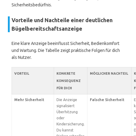
Sicherheitsbedürfnis.
Vorteile und Nachteile einer deutlichen
Bügelbereitschaftsanzeige
Eine klare Anzeige beeinflusst Sicherheit, Bedienkomfort
und Wartung. Die Tabelle zeigt praktische Folgen für dich
als Nutzer.
VORTEIL
KONKRETE
MÖGLICHER NACHTEIL
KONSEQUENZ
FÜR DICH
F
Mehr Sicherheit
Die Anzeige
Falsche Sicherheit
E
signalisiert
k
Überhitzung
S
oder
s
Kindersicherung.
o
Du kannst
D