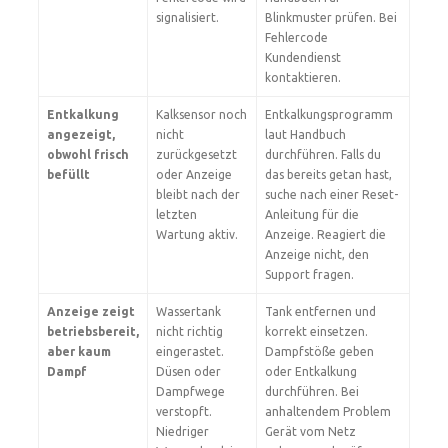
signalisiert.
Blinkmuster prüfen. Bei
Fehlercode
Kundendienst
kontaktieren.
Entkalkung
Kalksensor noch
Entkalkungsprogramm
angezeigt,
nicht
laut Handbuch
obwohl frisch
zurückgesetzt
durchführen. Falls du
befüllt
oder Anzeige
das bereits getan hast,
bleibt nach der
suche nach einer Reset-
letzten
Anleitung für die
Wartung aktiv.
Anzeige. Reagiert die
Anzeige nicht, den
Support fragen.
Anzeige zeigt
Wassertank
Tank entfernen und
betriebsbereit,
nicht richtig
korrekt einsetzen.
aber kaum
eingerastet.
Dampfstöße geben
Dampf
Düsen oder
oder Entkalkung
Dampfwege
durchführen. Bei
verstopft.
anhaltendem Problem
Niedriger
Gerät vom Netz