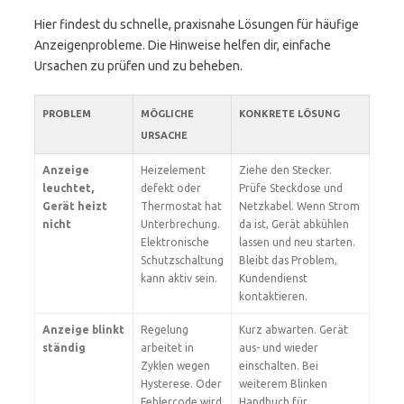
Hier findest du schnelle, praxisnahe Lösungen für häufige
Anzeigenprobleme. Die Hinweise helfen dir, einfache
Ursachen zu prüfen und zu beheben.
PROBLEM
MÖGLICHE
KONKRETE LÖSUNG
URSACHE
Anzeige
Heizelement
Ziehe den Stecker.
leuchtet,
defekt oder
Prüfe Steckdose und
Gerät heizt
Thermostat hat
Netzkabel. Wenn Strom
nicht
Unterbrechung.
da ist, Gerät abkühlen
Elektronische
lassen und neu starten.
Schutzschaltung
Bleibt das Problem,
kann aktiv sein.
Kundendienst
kontaktieren.
Anzeige blinkt
Regelung
Kurz abwarten. Gerät
ständig
arbeitet in
aus- und wieder
Zyklen wegen
einschalten. Bei
Hysterese. Oder
weiterem Blinken
Fehlercode wird
Handbuch für