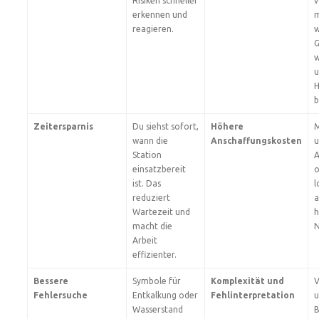
Risiken schneller
v
erkennen und
m
reagieren.
w
G
w
u
H
b
Zeitersparnis
Du siehst sofort,
Höhere
M
wann die
Anschaffungskosten
u
Station
A
einsatzbereit
o
ist. Das
l
reduziert
a
Wartezeit und
h
macht die
N
Arbeit
effizienter.
Bessere
Symbole für
Komplexität und
V
Fehlersuche
Entkalkung oder
Fehlinterpretation
u
Wasserstand
B