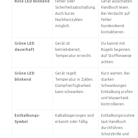
Rote LED blinkend
Fehler oder
Gerät ausschalten.
Sicherheitsabschaltung.
Handbuch lesen.
Auch kurze
Bei Verdacht auf
Nachheizzyklen
Fehler
möglich.
Kundendienst
kontaktieren.
Grüne LED
Gerät ist
Du kannst mit
dauerhaft
betriebsbereit.
Bügeln beginnen.
Temperatur erreicht.
Auf Stoffhinweise
achten.
Grüne LED
Gerät regelt
Kurz warten. Bei
blinkend
Temperatur in Zyklen.
starken
Dampfverfügbarkeit
Schwankungen
kann schwanken.
Entkalkung prüfen
und Wassertank
kontrollieren.
Entkalkungs-
Kalkablagerungen sind
Entkalkungsroutine
Symbol
erkannt oder fällig.
laut Handbuch
durchführen.
Schutzbrille und