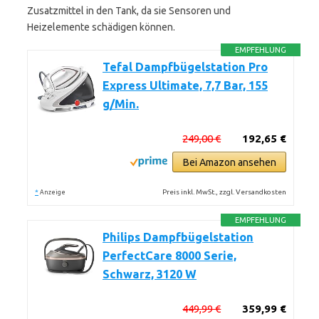
Zusatzmittel in den Tank, da sie Sensoren und
Heizelemente schädigen können.
EMPFEHLUNG
Tefal Dampfbügelstation Pro
Express Ultimate, 7,7 Bar, 155
g/Min.
249,00 €
192,65 €
Bei Amazon ansehen
*
Preis inkl. MwSt., zzgl. Versandkosten
Anzeige
EMPFEHLUNG
Philips Dampfbügelstation
PerfectCare 8000 Serie,
Schwarz, 3120 W
449,99 €
359,99 €