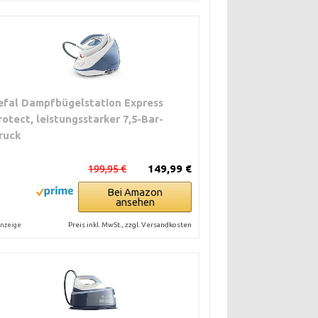
efal Dampfbügelstation Express
rotect, leistungsstarker 7,5-Bar-
ruck
199,95 €
149,99 €
Bei Amazon
ansehen
Preis inkl. MwSt., zzgl. Versandkosten
nzeige