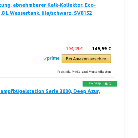
ung, abnehmbarer Kalk-Kollektor, Eco-
,8 L Wassertank, lila/schwarz, SV8152
194,49 €
149,99 €
Bei Amazon ansehen
Preis inkl. MwSt., zzgl. Versandkosten
EMPFEHLUNG
Dampfbügelstation Serie 3000, Deep Azur,