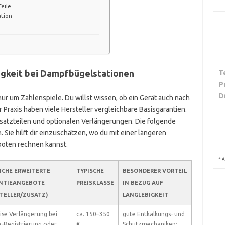
eile
tion
bigkeit bei Dampfbügelstationen
T
P
D
nur um Zahlenspiele. Du willst wissen, ob ein Gerät auch nach
r Praxis haben viele Hersteller vergleichbare Basisgarantien.
rsatzteilen und optionalen Verlängerungen. Die folgende
 Sie hilft dir einzuschätzen, wo du mit einer längeren
boten rechnen kannst.
*
A
ICHE ERWEITERTE
TYPISCHE
BESONDERER VORTEIL
NTIEANGEBOTE
PREISKLASSE
IN BEZUG AUF
TELLER/ZUSATZ)
LANGLEBIGKEIT
ise Verlängerung bei
ca. 150–350
gute Entkalkungs- und
e-Registrierung oder
€
Schutzmechaniken;