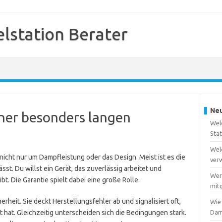
station Berater
Neu
iner besonders langen
Wel
Sta
Wel
icht nur um Dampfleistung oder das Design. Meist ist es die
ver
ässt. Du willst ein Gerät, das zuverlässig arbeitet und
Wer
t. Die Garantie spielt dabei eine große Rolle.
mitg
herheit. Sie deckt Herstellungsfehler ab und signalisiert oft,
Wie
t hat. Gleichzeitig unterscheiden sich die Bedingungen stark.
Dam