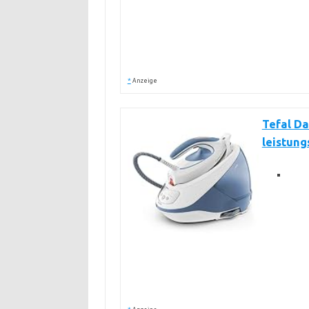
*
Anzeige
Tefal Da
leistung