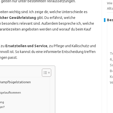
 gelten nur unter bestimmten Voraussetzungen.
Wie
Allt
zeiten wichtig sind. Ich zeige dir, welche Unterschiede es
icher Gewährleistung
gibt. Du erfährst, welche
Bes
 besonders relevant sind. Außerdem bespreche ich, welche
Garantiezeiten angeboten werden und worauf du beim Kauf
s zu
Ersatzteilen und Service
, zu Pflege und Kalkschutz und
nnvoll ist. So kannst du eine informierte Entscheidung treffen
T
ngen passt.
6
S
B
K
W
i Dampfbügelstationen
Bügelaufkommen
ung
ger?