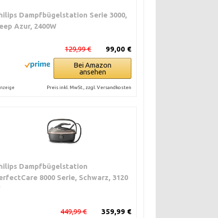
hilips Dampfbügelstation Serie 3000,
eep Azur, 2400W
129,99 €
99,00 €
Bei Amazon
ansehen
Preis inkl. MwSt., zzgl. Versandkosten
nzeige
hilips Dampfbügelstation
erfectCare 8000 Serie, Schwarz, 3120
W
449,99 €
359,99 €