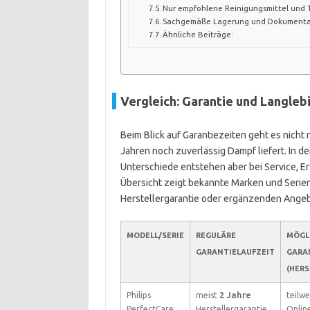
Nur empfohlene Reinigungsmittel und T
Sachgemäße Lagerung und Dokumenta
Ähnliche Beiträge:
Vergleich: Garantie und Langle
Beim Blick auf Garantiezeiten geht es nicht 
Jahren noch zuverlässig Dampf liefert. In de
Unterschiede entstehen aber bei Service, E
Übersicht zeigt bekannte Marken und Serien.
Herstellergarantie oder ergänzenden Ange
MODELL/SERIE
REGULÄRE
MÖGL
GARANTIELAUFZEIT
GARA
(HERS
Philips
meist
2 Jahre
teilwe
PerfectCare
Herstellergarantie
Onlin