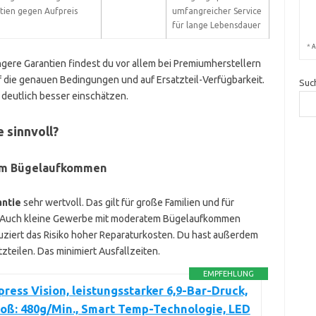
tien gegen Aufpreis
umfangreicher Service
für lange Lebensdauer
*
A
ngere Garantien findest du vor allem bei Premiumherstellern
f die genauen Bedingungen und auf Ersatzteil-Verfügbarkeit.
Suc
 deutlich besser einschätzen.
 sinnvoll?
hem Bügelaufkommen
antie
sehr wertvoll. Das gilt für große Familien und für
. Auch kleine Gewerbe mit moderatem Bügelaufkommen
duziert das Risiko hoher Reparaturkosten. Du hast außerdem
zteilen. Das minimiert Ausfallzeiten.
EMPFEHLUNG
press Vision, leistungsstarker 6,9-Bar-Druck,
oß: 480g/Min., Smart Temp-Technologie, LED