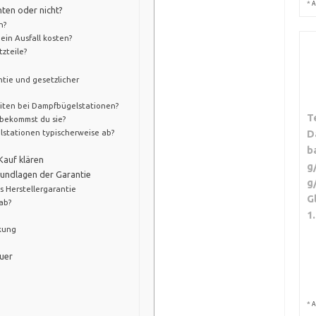
*
A
hten oder nicht?
h?
ein Ausfall kosten?
tzteile?
ntie und gesetzlicher
eiten bei Dampfbügelstationen?
T
 bekommst du sie?
D
lstationen typischerweise ab?
b
Kauf klären
g
rundlagen der Garantie
g
s Herstellergarantie
G
ab?
1
lkung
uer
*
A