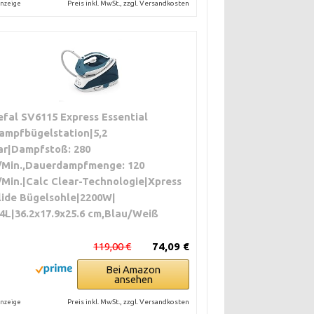
Preis inkl. MwSt., zzgl. Versandkosten
nzeige
efal SV6115 Express Essential
ampfbügelstation|5,2
ar|Dampfstoß: 280
/Min.,Dauerdampfmenge: 120
/Min.|Calc Clear-Technologie|Xpress
lide Bügelsohle|2200W|
.4L|36.2x17.9x25.6 cm,Blau/Weiß
119,00 €
74,09 €
Bei Amazon
ansehen
Preis inkl. MwSt., zzgl. Versandkosten
nzeige