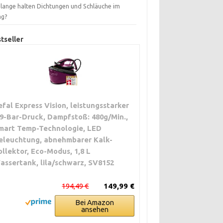
 lange halten Dichtungen und Schläuche im
ag?
tseller
efal Express Vision, leistungsstarker
,9-Bar-Druck, Dampfstoß: 480g/Min.,
mart Temp-Technologie, LED
eleuchtung, abnehmbarer Kalk-
ollektor, Eco-Modus, 1,8 L
assertank, lila/schwarz, SV8152
194,49 €
149,99 €
Bei Amazon
ansehen