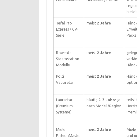
regio
biete
Tefal Pro
meist
2 Jahre
Händle
Express / GV-
Erwei
Serie
Packs
Rowenta
meist
2 Jahre
geleg
Steamstation-
verlä
Modelle
Händl
Polti
meist
2 Jahre
Händl
Vaporella
optio
Laurastar
häufig
2–3 Jahre
je
teils 
(Premium-
nach Modell/Region
Herst
Systeme)
Premi
Miele
meist
2 Jahre
Miele
FashionMaster
und g