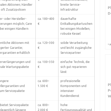
nalen Aktionen; Händler
breite Service-
P
t oft Zusatzpolicen
Infrastruktur
D
r- oder Hersteller-
ca. 180–400
dauerhafte
terungen möglich; Care
€
Entkalkungskartuschen
 bei einigen Händlern
bei einigen Modellen;
robuste Kessel
entliche Aktionen mit
ca. 120–300
solide Verarbeitung
*
A
ngerter Garantie;
€
und leicht zugängliche
ergarantien erhältlich
Servicepartner
erverlängerungen und
ca. 100–350
einfache Technik, die
nale Wartungspakete
€
sich gut reparieren
lässt
längere
ca. 600–
professionelle
P
ellergarantien und
1.500 €
Komponenten und
P
um-Servicepakete
intensiver
Kundendienst
 bietet Servicepakete
ca. 800–
hohe
elegentlich längere
2.000 €
Fertigungsqualität und