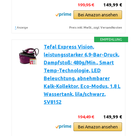
199,95 €
149,99 €
Bei Amazon ansehen
*
Preis inkl. MwSt., zzgl. Versandkosten
Anzeige
EMPFEHLUNG
Tefal Express Vision,
leistungsstarker 6,9-Bar-Druck,
Dampfstoß: 480g/Min., Smart
Temp-Technologie, LED
Beleuchtung, abnehmbarer
Kalk-Kollektor, Eco-Modus, 1,8 L
Wassertank, lila/schwarz,
SV8152
194,49 €
149,99 €
Bei Amazon ansehen