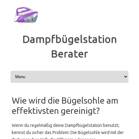
Zum
Inhalt
springen
Dampfbügelstation
Berater
Wie wird die Bügelsohle am
effektivsten gereinigt?
Wenn du regelmäßig deine Dampfbügelstation benutzt,
kennst du sicher das Problem: Die Bügelsohle wird mit der