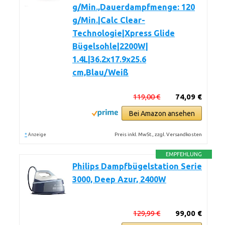
g/Min.,Dauerdampfmenge: 120
g/Min.|Calc Clear-
Technologie|Xpress Glide
Bügelsohle|2200W|
1.4L|36.2x17.9x25.6
cm,Blau/Weiß
119,00 €
74,09 €
Bei Amazon ansehen
*
Preis inkl. MwSt., zzgl. Versandkosten
Anzeige
EMPFEHLUNG
Philips Dampfbügelstation Serie
3000, Deep Azur, 2400W
129,99 €
99,00 €