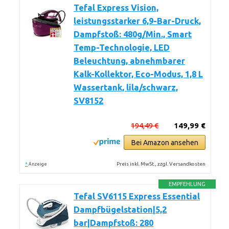
Tefal Express Vision,
leistungsstarker 6,9-Bar-Druck,
Dampfstoß: 480g/Min., Smart
Temp-Technologie, LED
Beleuchtung, abnehmbarer
Kalk-Kollektor, Eco-Modus, 1,8 L
Wassertank, lila/schwarz,
SV8152
194,49 €
149,99 €
Bei Amazon ansehen
*
Preis inkl. MwSt., zzgl. Versandkosten
Anzeige
EMPFEHLUNG
Tefal SV6115 Express Essential
Dampfbügelstation|5,2
bar|Dampfstoß: 280