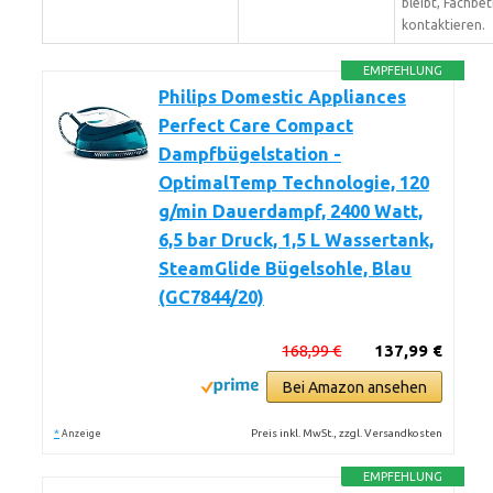
bleibt, Fachbet
kontaktieren.
EMPFEHLUNG
Philips Domestic Appliances
Perfect Care Compact
Dampfbügelstation -
OptimalTemp Technologie, 120
g/min Dauerdampf, 2400 Watt,
6,5 bar Druck, 1,5 L Wassertank,
SteamGlide Bügelsohle, Blau
(GC7844/20)
168,99 €
137,99 €
Bei Amazon ansehen
*
Preis inkl. MwSt., zzgl. Versandkosten
Anzeige
EMPFEHLUNG