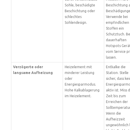
Sohle, beschädigte
Beschichtung 
Beschichtung oder
Beschädigunge
schlechtes
Verwende bei
Sohlendesign.
empfindlichen
Stoffen ein
Schutztuch. Be
dauerhaften
Hotspots Gerä
vom Service p
lassen.
Verzögerte oder
Heizelement mit
Entkalke die
langsame Aufheizung
minderer Leistung
Station. Stelle
oder
sicher, dass kei
Energiesparmodus.
Energiesparm
Hohe Kalkablagerung
aktiv ist. Miss 
im Heizelement.
Zeit bis zum
Erreichen der
Solltemperatur
Wenn die
Aufheizzeit
ungewöhnlich 