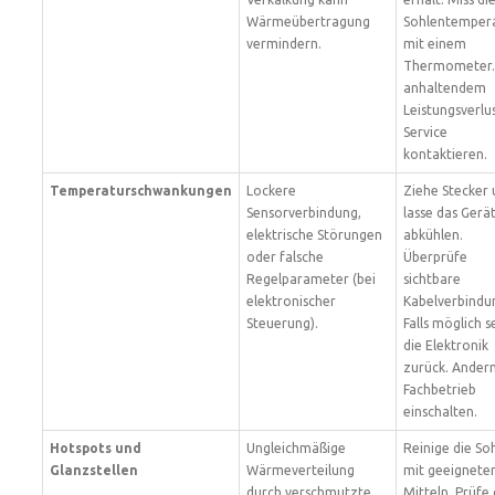
Wärmeübertragung
Sohlentemper
vermindern.
mit einem
Thermometer.
anhaltendem
Leistungsverlu
Service
kontaktieren.
Temperaturschwankungen
Lockere
Ziehe Stecker
Sensorverbindung,
lasse das Gerä
elektrische Störungen
abkühlen.
oder falsche
Überprüfe
Regelparameter (bei
sichtbare
elektronischer
Kabelverbindu
Steuerung).
Falls möglich s
die Elektronik
zurück. Andern
Fachbetrieb
einschalten.
Hotspots und
Ungleichmäßige
Reinige die So
Glanzstellen
Wärmeverteilung
mit geeignete
durch verschmutzte
Mitteln. Prüfe 