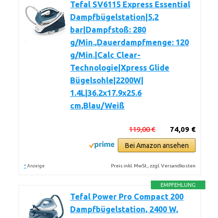
Tefal SV6115 Express Essential
Dampfbügelstation|5,2
bar|Dampfstoß: 280
g/Min.,Dauerdampfmenge: 120
g/Min.|Calc Clear-
Technologie|Xpress Glide
Bügelsohle|2200W|
1.4L|36.2x17.9x25.6
cm,Blau/Weiß
119,00 €
74,09 €
Bei Amazon ansehen
*
Preis inkl. MwSt., zzgl. Versandkosten
Anzeige
EMPFEHLUNG
Tefal Power Pro Compact 200
Dampfbügelstation, 2400 W,