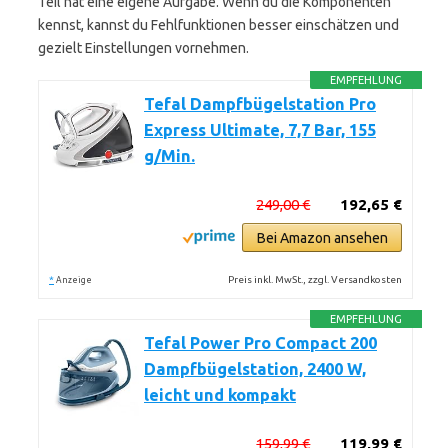
Teil hat eine eigene Aufgabe. Wenn du die Komponenten
kennst, kannst du Fehlfunktionen besser einschätzen und
gezielt Einstellungen vornehmen.
EMPFEHLUNG
Tefal Dampfbügelstation Pro
Express Ultimate, 7,7 Bar, 155
g/Min.
249,00 €
192,65 €
Bei Amazon ansehen
*
Preis inkl. MwSt., zzgl. Versandkosten
Anzeige
EMPFEHLUNG
Tefal Power Pro Compact 200
Dampfbügelstation, 2400 W,
leicht und kompakt
159,99 €
119,99 €