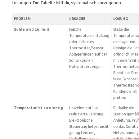
Lösungen. Die Tabelle hilft dir, systematisch vorzugehen.
PROBLEM
URSACHE
LÖSUNG
Sohle wird zu heiß
Falsche
Stelle die
Temperatureinstellung
Temperatur so
oder defektes
niedriger ein.
Thermostat/Sensor.
Reinige die So
Ablagerungen auf der
gründlich. Mes
Sohle können
mit einem Infr
Hotspots erzeugen.
Thermometer.
Bleibt das Pro
lasse Sensoren
Thermostat v
Kundendienst
prüfen.
Temperatur ist zu niedrig
Heizelement hat
Entkalke die
reduzierte Leistung.
Station gemäß
Elektronische
Anleitung. Prüf
Steuerung liefert nicht
ob das Gerät v
genug Leistung.
Netzspannung
Verkalkung kann
erhält. Miss di