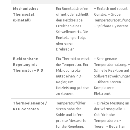
Mechanisches
Ein Bimetallstreifen
+ Einfach und robust. 
Thermostat
öffnet oder schließt
Günstig. – Grobe
(Bimetall)
den Heizkreis bei
Temperaturabstufung
Erreichen eines
– Spürbare Hysterese.
Schwellenwerts. Die
Einstellung erfolgt
über einen
Drehregler.
Elektronische
Ein Thermistor misst
+ Sehr genaue
Regelung mit
die Temperatur. Ein
Temperaturhaltung. +
Thermistor + PID
Mikrocontroller
Schnelle Reaktion auf
nutzt einen PID-
Sollwertabweichungen
Regler, um
– Höhere Kosten. –
Heizleistung präzise
Komplexere
zu steuern.
Elektronik.
Thermoelemente /
Temperaturfühler
+ Direkte Messung an
RTD-Sensoren
sitzen nahe der
der Wärmequelle. +
Sohle und liefern
Gut für hohe
präzise Messwerte
Temperaturen. –
für die Regelung.
Teurer. – Bedarf an