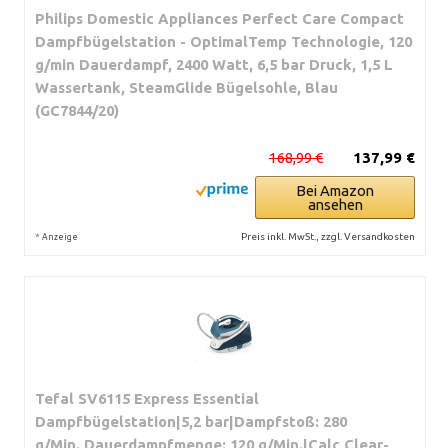
Philips Domestic Appliances Perfect Care Compact
Dampfbügelstation - OptimalTemp Technologie, 120
g/min Dauerdampf, 2400 Watt, 6,5 bar Druck, 1,5 L
Wassertank, SteamGlide Bügelsohle, Blau
(GC7844/20)
168,99 €
137,99 €
Bei Amazon
ansehen
*
Preis inkl. MwSt., zzgl. Versandkosten
Anzeige
Tefal SV6115 Express Essential
Dampfbügelstation|5,2 bar|Dampfstoß: 280
g/Min.,Dauerdampfmenge: 120 g/Min.|Calc Clear-