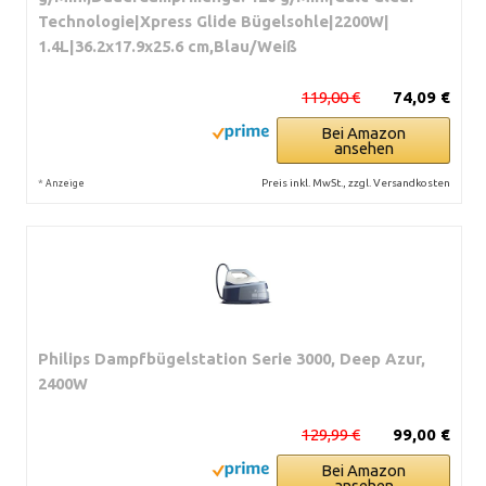
Technologie|Xpress Glide Bügelsohle|2200W|
1.4L|36.2x17.9x25.6 cm,Blau/Weiß
119,00 €
74,09 €
Bei Amazon
ansehen
*
Preis inkl. MwSt., zzgl. Versandkosten
Anzeige
Philips Dampfbügelstation Serie 3000, Deep Azur,
2400W
129,99 €
99,00 €
Bei Amazon
ansehen