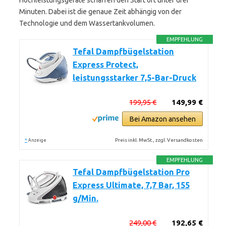
Hochleistungsgeräte schaffen den Start oft unter drei
Minuten. Dabei ist die genaue Zeit abhängig von der
Technologie und dem Wassertankvolumen.
EMPFEHLUNG
Tefal Dampfbügelstation
Express Protect,
leistungsstarker 7,5-Bar-Druck
199,95 €
149,99 €
Bei Amazon ansehen
*
Preis inkl. MwSt., zzgl. Versandkosten
Anzeige
EMPFEHLUNG
Tefal Dampfbügelstation Pro
Express Ultimate, 7,7 Bar, 155
g/Min.
249,00 €
192,65 €