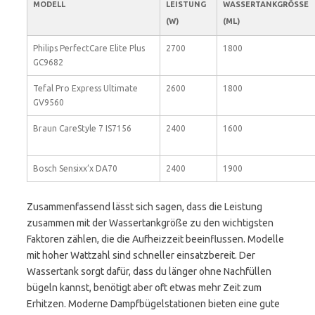
MODELL
LEISTUNG
WASSERTANKGRÖSSE (
(W)
ML)
Philips PerfectCare Elite Plus
2700
1800
GC9682
Tefal Pro Express Ultimate
2600
1800
GV9560
Braun CareStyle 7 IS7156
2400
1600
Bosch Sensixx’x DA70
2400
1900
Zusammenfassend lässt sich sagen, dass die Leistung
zusammen mit der Wassertankgröße zu den wichtigsten
Faktoren zählen, die die Aufheizzeit beeinflussen. Modelle
mit hoher Wattzahl sind schneller einsatzbereit. Der
Wassertank sorgt dafür, dass du länger ohne Nachfüllen
bügeln kannst, benötigt aber oft etwas mehr Zeit zum
Erhitzen. Moderne Dampfbügelstationen bieten eine gute