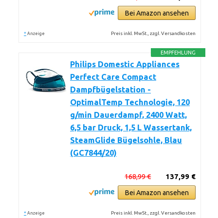
Bei Amazon ansehen
*
Preis inkl. MwSt., zzgl. Versandkosten
Anzeige
EMPFEHLUNG
Philips Domestic Appliances
Perfect Care Compact
Dampfbügelstation -
OptimalTemp Technologie, 120
g/min Dauerdampf, 2400 Watt,
6,5 bar Druck, 1,5 L Wassertank,
SteamGlide Bügelsohle, Blau
(GC7844/20)
168,99 €
137,99 €
Bei Amazon ansehen
*
Preis inkl. MwSt., zzgl. Versandkosten
Anzeige