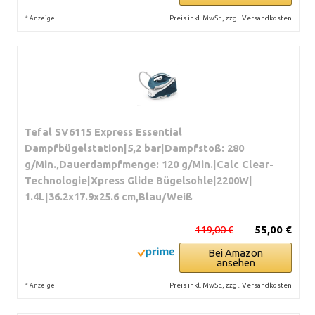
*
Preis inkl. MwSt., zzgl. Versandkosten
Anzeige
Tefal SV6115 Express Essential
Dampfbügelstation|5,2 bar|Dampfstoß: 280
g/Min.,Dauerdampfmenge: 120 g/Min.|Calc Clear-
Technologie|Xpress Glide Bügelsohle|2200W|
1.4L|36.2x17.9x25.6 cm,Blau/Weiß
119,00 €
55,00 €
Bei Amazon
ansehen
*
Preis inkl. MwSt., zzgl. Versandkosten
Anzeige