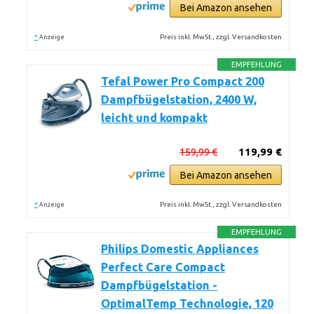
Bei Amazon ansehen
*
Preis inkl. MwSt., zzgl. Versandkosten
Anzeige
EMPFEHLUNG
Tefal Power Pro Compact 200
Dampfbügelstation, 2400 W,
leicht und kompakt
159,99 €
119,99 €
Bei Amazon ansehen
*
Preis inkl. MwSt., zzgl. Versandkosten
Anzeige
EMPFEHLUNG
Philips Domestic Appliances
Perfect Care Compact
Dampfbügelstation -
OptimalTemp Technologie, 120