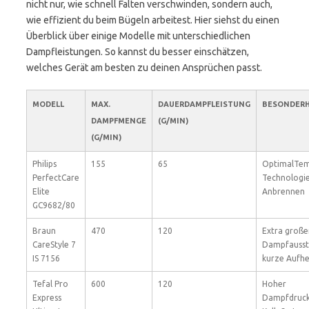
nicht nur, wie schnell Falten verschwinden, sondern auch,
wie effizient du beim Bügeln arbeitest. Hier siehst du einen
Überblick über einige Modelle mit unterschiedlichen
Dampfleistungen. So kannst du besser einschätzen,
welches Gerät am besten zu deinen Ansprüchen passt.
MODELL
MAX.
DAUERDAMPFLEISTUNG
BESONDERH
DAMPFMENGE
(G/MIN)
(G/MIN)
Philips
155
65
OptimalTe
PerfectCare
Technologie
Elite
Anbrennen
GC9682/80
Braun
470
120
Extra große
CareStyle 7
Dampfausst
IS 7156
kurze Aufhe
Tefal Pro
600
120
Hoher
Express
Dampfdruck,