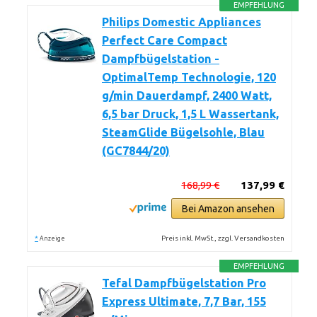
EMPFEHLUNG
Philips Domestic Appliances
Perfect Care Compact
Dampfbügelstation -
OptimalTemp Technologie, 120
g/min Dauerdampf, 2400 Watt,
6,5 bar Druck, 1,5 L Wassertank,
SteamGlide Bügelsohle, Blau
(GC7844/20)
168,99 €
137,99 €
Bei Amazon ansehen
*
Preis inkl. MwSt., zzgl. Versandkosten
Anzeige
EMPFEHLUNG
Tefal Dampfbügelstation Pro
Express Ultimate, 7,7 Bar, 155