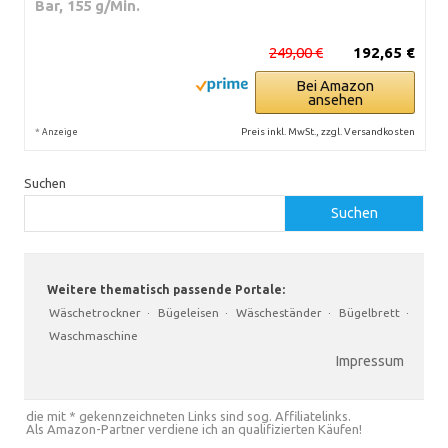
Bar, 155 g/Min.
249,00 €
192,65 €
Bei Amazon
ansehen
*
Preis inkl. MwSt., zzgl. Versandkosten
Anzeige
Suchen
Suchen
Weitere thematisch passende Portale:
Wäschetrockner
·
Bügeleisen
·
Wäscheständer
·
Bügelbrett
·
Waschmaschine
Impressum
die mit * gekennzeichneten Links sind sog. Affiliatelinks.
Als Amazon-Partner verdiene ich an qualifizierten Käufen!