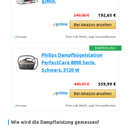
g/Min.
249,00 €
192,65 €
Bei Amazon ansehen
*
Preis inkl. MwSt., zzgl. Versandkosten
Anzeige
EMPFEHLUNG
Philips Dampfbügelstation
PerfectCare 8000 Serie,
Schwarz, 3120 W
449,99 €
359,99 €
Bei Amazon ansehen
*
Preis inkl. MwSt., zzgl. Versandkosten
Anzeige
Wie wird die Dampfleistung gemessen?