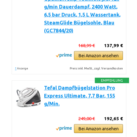
g/min Dauerdampf, 2400 Watt,
6,5 bar Druck, 1,5 L Wassertank,
SteamGlide Bügelsohle, Blau
(GC7844/20)
168,99 €
137,99 €
Bei Amazon ansehen
*
Preis inkl. MwSt., zzgl. Versandkosten
Anzeige
EMPFEHLUNG
Tefal Dampfbügelstation Pro
Express Ultimate, 7,7 Bar, 155
g/Min.
249,00 €
192,65 €
Bei Amazon ansehen