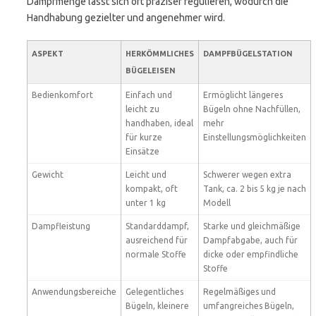
Dampfmenge lässt sich oft präziser regulieren, wodurch die
Handhabung gezielter und angenehmer wird.
ASPEKT
HERKÖMMLICHES
DAMPFBÜGELSTATION
BÜGELEISEN
Bedienkomfort
Einfach und
Ermöglicht längeres
leicht zu
Bügeln ohne Nachfüllen,
handhaben, ideal
mehr
für kurze
Einstellungsmöglichkeiten
Einsätze
Gewicht
Leicht und
Schwerer wegen extra
kompakt, oft
Tank, ca. 2 bis 5 kg je nach
unter 1 kg
Modell
Dampfleistung
Standarddampf,
Starke und gleichmäßige
ausreichend für
Dampfabgabe, auch für
normale Stoffe
dicke oder empfindliche
Stoffe
Anwendungsbereiche
Gelegentliches
Regelmäßiges und
Bügeln, kleinere
umfangreiches Bügeln,