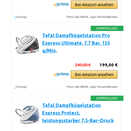
Bei Amazon ansehen
*
Preis inkl. MwSt., zzgl. Versandkosten
Anzeige
EMPFEHLUNG
Tefal Dampfbügelstation Pro
Express Ultimate, 7,7 Bar, 155
g/Min.
249,00 €
199,00 €
Bei Amazon ansehen
*
Preis inkl. MwSt., zzgl. Versandkosten
Anzeige
EMPFEHLUNG
Tefal Dampfbügelstation
Express Protect,
leistungsstarker 7,5-Bar-Druck