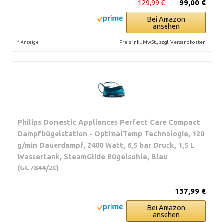
129,99 €
99,00 €
Bei Amazon
ansehen
*
Preis inkl. MwSt., zzgl. Versandkosten
Anzeige
Philips Domestic Appliances Perfect Care Compact
Dampfbügelstation - OptimalTemp Technologie, 120
g/min Dauerdampf, 2400 Watt, 6,5 bar Druck, 1,5 L
Wassertank, SteamGlide Bügelsohle, Blau
(GC7844/20)
137,99 €
Bei Amazon
ansehen