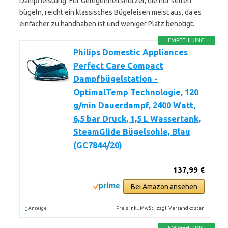
Dampfleistung. Für Gelegenheitsnutzer, die nur selten
bügeln, reicht ein klassisches Bügeleisen meist aus, da es
einfacher zu handhaben ist und weniger Platz benötigt.
EMPFEHLUNG
Philips Domestic Appliances
Perfect Care Compact
Dampfbügelstation -
OptimalTemp Technologie, 120
g/min Dauerdampf, 2400 Watt,
6,5 bar Druck, 1,5 L Wassertank,
SteamGlide Bügelsohle, Blau
(GC7844/20)
137,99 €
Bei Amazon ansehen
*
Preis inkl. MwSt., zzgl. Versandkosten
Anzeige