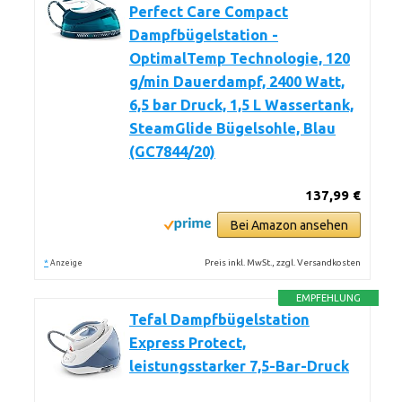
Perfect Care Compact
Dampfbügelstation -
OptimalTemp Technologie, 120
g/min Dauerdampf, 2400 Watt,
6,5 bar Druck, 1,5 L Wassertank,
SteamGlide Bügelsohle, Blau
(GC7844/20)
137,99 €
Bei Amazon ansehen
*
Preis inkl. MwSt., zzgl. Versandkosten
Anzeige
EMPFEHLUNG
Tefal Dampfbügelstation
Express Protect,
leistungsstarker 7,5-Bar-Druck