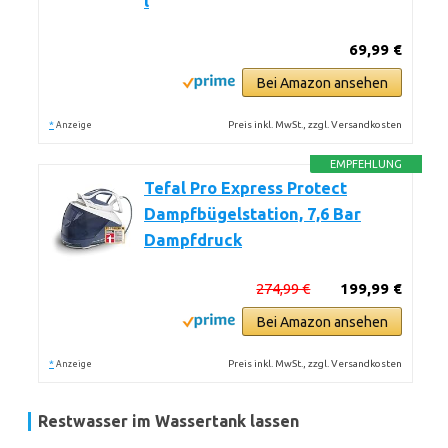
l
69,99 €
Bei Amazon ansehen
*
Preis inkl. MwSt., zzgl. Versandkosten
Anzeige
EMPFEHLUNG
Tefal Pro Express Protect
Dampfbügelstation, 7,6 Bar
Dampfdruck
274,99 €
199,99 €
Bei Amazon ansehen
*
Preis inkl. MwSt., zzgl. Versandkosten
Anzeige
Restwasser im Wassertank lassen