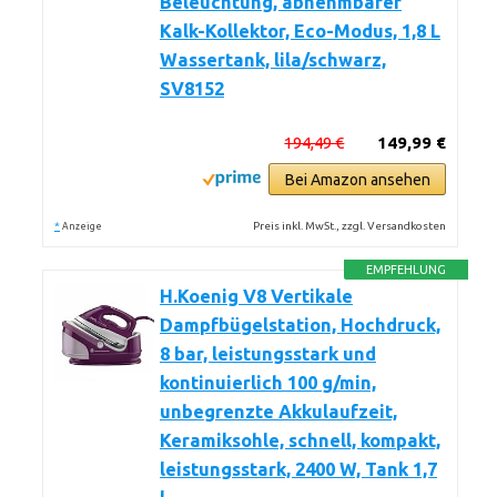
Beleuchtung, abnehmbarer
Kalk-Kollektor, Eco-Modus, 1,8 L
Wassertank, lila/schwarz,
SV8152
194,49 €
149,99 €
Bei Amazon ansehen
*
Preis inkl. MwSt., zzgl. Versandkosten
Anzeige
EMPFEHLUNG
H.Koenig V8 Vertikale
Dampfbügelstation, Hochdruck,
8 bar, leistungsstark und
kontinuierlich 100 g/min,
unbegrenzte Akkulaufzeit,
Keramiksohle, schnell, kompakt,
leistungsstark, 2400 W, Tank 1,7