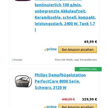
kontinuierlich 100 g/min,
unbegrenzte Akkulaufzeit,
Keramiksohle, schnell, kompakt,
leistungsstark, 2400 W, Tank 1,7
l
69,99 €
Bei Amazon ansehen
*
Preis inkl. MwSt., zzgl. Versandkosten
Anzeige
EMPFEHLUNG
Philips Dampfbügelstation
PerfectCare 8000 Serie,
Schwarz, 3120 W
449,99 €
359,99 €
Bei Amazon ansehen