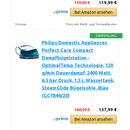
159,99 €
119,99 €
Bei Amazon ansehen
*
Preis inkl. MwSt., zzgl. Versandkosten
Anzeige
EMPFEHLUNG
Philips Domestic Appliances
Perfect Care Compact
Dampfbügelstation -
OptimalTemp Technologie, 120
g/min Dauerdampf, 2400 Watt,
6,5 bar Druck, 1,5 L Wassertank,
SteamGlide Bügelsohle, Blau
(GC7844/20)
168,99 €
137,99 €
Bei Amazon ansehen