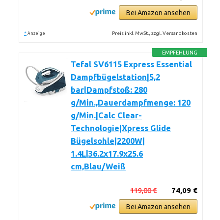
Bei Amazon ansehen
*
Preis inkl. MwSt., zzgl. Versandkosten
Anzeige
EMPFEHLUNG
Tefal SV6115 Express Essential
Dampfbügelstation|5,2
bar|Dampfstoß: 280
g/Min.,Dauerdampfmenge: 120
g/Min.|Calc Clear-
Technologie|Xpress Glide
Bügelsohle|2200W|
1.4L|36.2x17.9x25.6
cm,Blau/Weiß
119,00 €
74,09 €
Bei Amazon ansehen