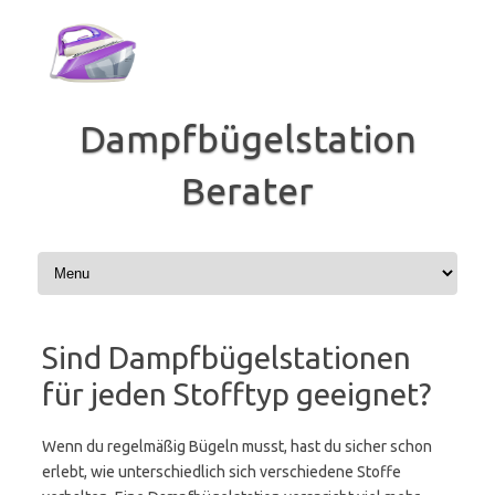
Zum
Inhalt
springen
Dampfbügelstation
Berater
Sind Dampfbügelstationen
für jeden Stofftyp geeignet?
Wenn du regelmäßig Bügeln musst, hast du sicher schon
erlebt, wie unterschiedlich sich verschiedene Stoffe