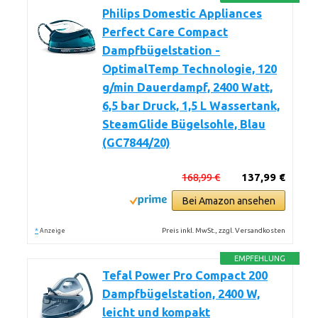
Philips Domestic Appliances
Perfect Care Compact
Dampfbügelstation -
OptimalTemp Technologie, 120
g/min Dauerdampf, 2400 Watt,
6,5 bar Druck, 1,5 L Wassertank,
SteamGlide Bügelsohle, Blau
(GC7844/20)
168,99 €
137,99 €
Bei Amazon ansehen
*
Preis inkl. MwSt., zzgl. Versandkosten
Anzeige
EMPFEHLUNG
Tefal Power Pro Compact 200
Dampfbügelstation, 2400 W,
leicht und kompakt