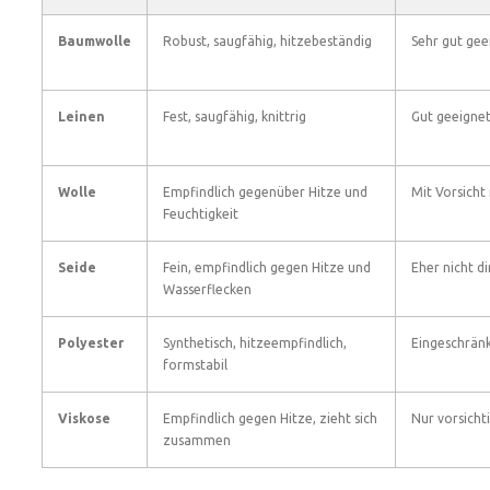
Baumwolle
Robust, saugfähig, hitzebeständig
Sehr gut gee
Leinen
Fest, saugfähig, knittrig
Gut geeigne
Wolle
Empfindlich gegenüber Hitze und
Mit Vorsicht
Feuchtigkeit
Seide
Fein, empfindlich gegen Hitze und
Eher nicht d
Wasserflecken
Polyester
Synthetisch, hitzeempfindlich,
Eingeschrän
formstabil
Viskose
Empfindlich gegen Hitze, zieht sich
Nur vorsicht
zusammen