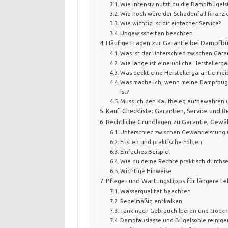
Wie intensiv nutzt du die Dampfbügels
Wie hoch wäre der Schadenfall finanzie
Wie wichtig ist dir einfacher Service?
Ungewissheiten beachten
Häufige Fragen zur Garantie bei Dampfbü
Was ist der Unterschied zwischen Gara
Wie lange ist eine übliche Herstellerga
Was deckt eine Herstellergarantie meis
Was mache ich, wenn meine Dampfbügel
ist?
Muss ich den Kaufbeleg aufbewahren un
Kauf-Checkliste: Garantien, Service und B
Rechtliche Grundlagen zu Garantie, Gewä
Unterschied zwischen Gewährleistung 
Fristen und praktische Folgen
Einfaches Beispiel
Wie du deine Rechte praktisch durchse
Wichtige Hinweise
Pflege- und Wartungstipps für längere L
Wasserqualität beachten
Regelmäßig entkalken
Tank nach Gebrauch leeren und trock
Dampfauslässe und Bügelsohle reinige