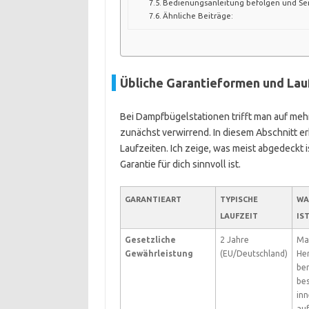
Bedienungsanleitung befolgen und Se
Ähnliche Beiträge:
Übliche Garantieformen und Lau
Bei Dampfbügelstationen trifft man auf mehr
zunächst verwirrend. In diesem Abschnitt er
Laufzeiten. Ich zeige, was meist abgedeckt 
Garantie für dich sinnvoll ist.
GARANTIEART
TYPISCHE
WA
LAUFZEIT
IS
Gesetzliche
2 Jahre
Mat
Gewährleistung
(EU/Deutschland)
Her
ber
be
inn
au