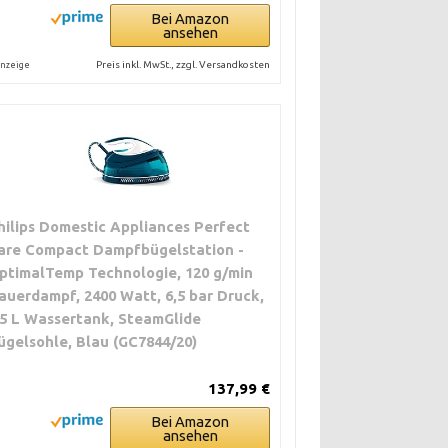
Bei Amazon
ansehen
Preis inkl. MwSt., zzgl. Versandkosten
nzeige
hilips Domestic Appliances Perfect
are Compact Dampfbügelstation -
ptimalTemp Technologie, 120 g/min
auerdampf, 2400 Watt, 6,5 bar Druck,
,5 L Wassertank, SteamGlide
ügelsohle, Blau (GC7844/20)
137,99 €
Bei Amazon
ansehen