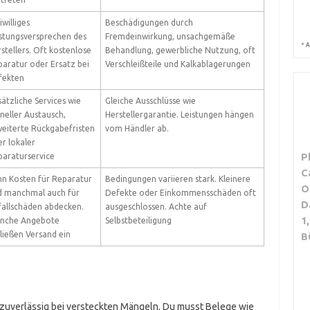
iwilliges
Beschädigungen durch
stungsversprechen des
Fremdeinwirkung, unsachgemäße
*
A
stellers. Oft kostenlose
Behandlung, gewerbliche Nutzung, oft
aratur oder Ersatz bei
Verschleißteile und Kalkablagerungen
fekten
ätzliche Services wie
Gleiche Ausschlüsse wie
neller Austausch,
Herstellergarantie. Leistungen hängen
eiterte Rückgabefristen
vom Händler ab.
r lokaler
P
araturservice
C
n Kosten für Reparatur
Bedingungen variieren stark. Kleinere
O
d manchmal auch für
Defekte oder Einkommensschäden oft
D
allschäden abdecken.
ausgeschlossen. Achte auf
1
nche Angebote
Selbstbeteiligung
ließen Versand ein
B
t zuverlässig bei versteckten Mängeln. Du musst Belege wie