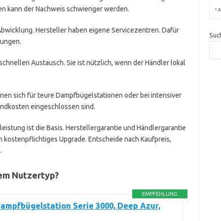
n kann der Nachweis schwieriger werden.
*
A
bwicklung. Hersteller haben eigene Servicezentren. Dafür
Suc
gungen.
chnellen Austausch. Sie ist nützlich, wenn der Händler lokal
hnen sich für teure Dampfbügelstationen oder bei intensiver
andkosten eingeschlossen sind.
stung ist die Basis. Herstellergarantie und Händlergarantie
in kostenpflichtiges Upgrade. Entscheide nach Kaufpreis,
.
em Nutzertyp?
EMPFEHLUNG
Dampfbügelstation Serie 3000, Deep Azur,