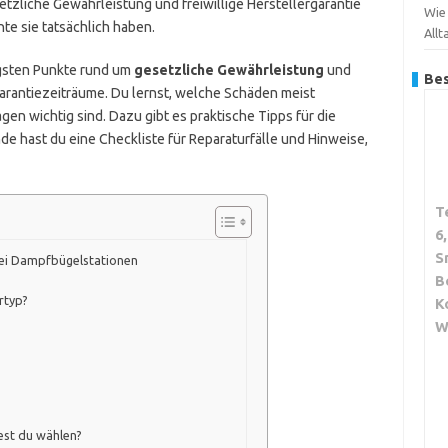
tzliche Gewährleistung und freiwillige Herstellergarantie
Wie
te sie tatsächlich haben.
Allt
tigsten Punkte rund um
gesetzliche Gewährleistung
und
Bes
Garantiezeiträume. Du lernst, welche Schäden meist
agen wichtig sind. Dazu gibt es praktische Tipps für die
e hast du eine Checkliste für Reparaturfälle und Hinweise,
T
6
S
bei Dampfbügelstationen
B
rtyp?
K
W
test du wählen?