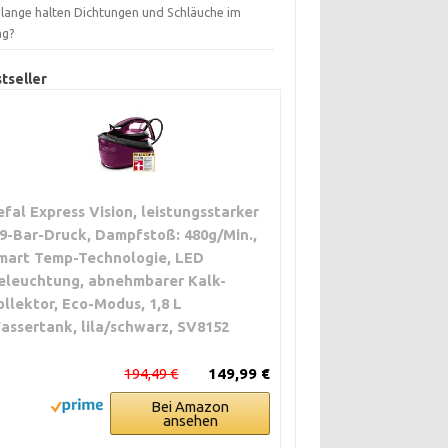
 lange halten Dichtungen und Schläuche im
ag?
tseller
efal Express Vision, leistungsstarker
,9-Bar-Druck, Dampfstoß: 480g/Min.,
mart Temp-Technologie, LED
eleuchtung, abnehmbarer Kalk-
ollektor, Eco-Modus, 1,8 L
assertank, lila/schwarz, SV8152
194,49 €
149,99 €
Bei Amazon
ansehen