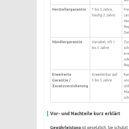
Herstellergarantie
1 bis 5 Jahre,
Fre
häufig 2 Jahre
Lei
Her
Rep
De
Händlergarantie
Variabel, oft 1
Zus
bis 3 Jahre
sch
erw
ode
Rep
Erweiterte
Erweiterbar auf
Kan
Garantie /
3 bis 5 Jahre
un
Zusatzversicherung
Unf
Ma
sch
Vor- und Nachteile kurz erklärt
Gewährleistung
ist gesetzlich. Sie schütz