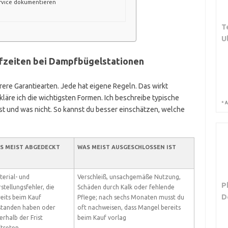
rvice dokumentieren
T
U
fzeiten bei Dampfbügelstationen
ere Garantiearten. Jede hat eigene Regeln. Das wirkt
kläre ich die wichtigsten Formen. Ich beschreibe typische
*
A
ist und was nicht. So kannst du besser einschätzen, welche
S MEIST ABGEDECKT
WAS MEIST AUSGESCHLOSSEN IST
T
erial- und
Verschleiß, unsachgemäße Nutzung,
P
stellungsfehler, die
Schäden durch Kalk oder fehlende
D
eits beim Kauf
Pflege; nach sechs Monaten musst du
standen haben oder
oft nachweisen, dass Mangel bereits
erhalb der Frist
beim Kauf vorlag
ftreten