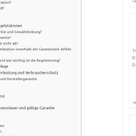
*
A
tation?
ll?
gelstationen
ntie und Gewährleistung?
rantie?
t nicht ab?
station innerhalb der Garantiezeit defekt
T
D
d wie wichtig ist die Registrierung?
D
elege
hrleistung und Verbraucherschutz
und Herstellergarantie
tzt
*
A
ebensdauer und gültige Garantie
nen
n