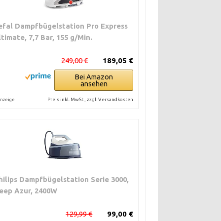
efal Dampfbügelstation Pro Express
ltimate, 7,7 Bar, 155 g/Min.
249,00 €
189,05 €
Bei Amazon
ansehen
Preis inkl. MwSt., zzgl. Versandkosten
nzeige
hilips Dampfbügelstation Serie 3000,
eep Azur, 2400W
129,99 €
99,00 €