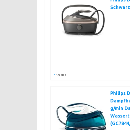
Schwarz
*
Anzeige
Philips 
Dampfbü
g/min Da
Wassert
(GC7844