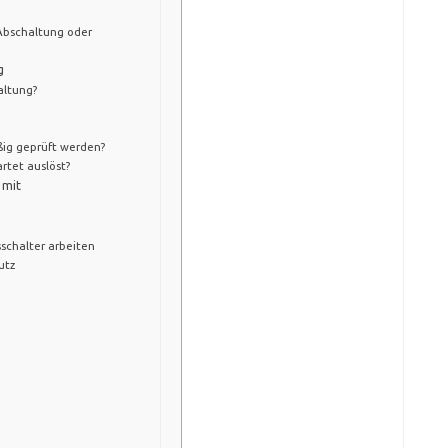
 Abschaltung oder
g
altung?
ig geprüft werden?
rtet auslöst?
 mit
chalter arbeiten
utz