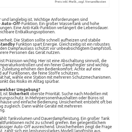
Preis inkl. MwSt., zzgl. Versandkosten
er und langlebig ist. Wichtige Anforderungen sind
e
Auto-Off
-Funktion. Ein großer Wassertank und hohe
ngen. Eine Anti-Kalk-Funktion verlängert die Lebensdauer.
eichbare Entkalkungsoptionen.
rheit. Die Station sollte schnell aufheizen und stabile
Standby
Funktion spart Energie. Gleichzeitig ist ein robustes
 den Dampfauslass schützt vor unbeabsichtigtem Dampfstoß.
ehrere Personen das Gerät nutzen.
st Präzision wichtig. Hier ist eine Abschaltung sinnvoll, die
emperaturkontrollen und ein feiner Dampfregler sind wichtig.
 Zuleitung erhöhen den Bedienkomfort. Achte auf eine
 auf Funktionen, die feine Stoffe schützen.
ität hat, wähle eine Station mit mehreren Schutzmechanismen.
nkt das Risiko im Alltag spürbar.
n welcher Umgebung?
, ist
Sicherheit
oberste Priorität. Suche nach Modellen mit
zungsschutz. In Mehrpersonenhaushalten oder Büros ist
Gehäuse und einfache Bedienung. Unsicherheit entsteht oft bei
ng zugleich. Dann wähle Geräte mit mehreren
ng.
ählt Tankvolumen und Dauerdampfleistung. Ein großer Tank
altfunktionen nicht zu schnell greifen. Bei gelegentlichem
ässiger Auto-Off ausreichend. Unsicherheiten zeigt die Frage
 zahlt sich ein leistungsstarkes Modell langfristig aus.