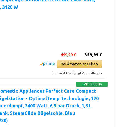
, 3120 W
449,99 €
359,99 €
Bei Amazon ansehen
Preis inkl. MwSt., zzgl. Versandkosten
EMPFEHLUNG
Domestic Appliances Perfect Care Compact
gelstation - OptimalTemp Technologie, 120
uerdampf, 2400 Watt, 6,5 bar Druck, 1,5 L
ank, SteamGlide Bügelsohle, Blau
/20)