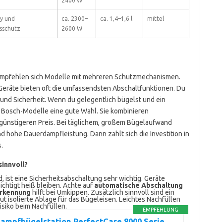
2400 W
y und
ca. 2300–
ca. 1,4–1,6 l
mittel
sschutz
2600 W
 empfehlen sich Modelle mit mehreren Schutzmechanismen.
-Geräte bieten oft die umfassendsten Abschaltfunktionen. Du
und Sicherheit. Wenn du gelegentlich bügelst und ein
 Bosch-Modelle eine gute Wahl. Sie kombinieren
 günstigeren Preis. Bei täglichem, großem Bügelaufwand
d hohe Dauerdampfleistung. Dann zahlt sich die Investition in
.
sinnvoll?
, ist eine Sicherheitsabschaltung sehr wichtig. Geräte
htigt heiß bleiben. Achte auf
automatische Abschaltung
rkennung
hilft bei Umkippen. Zusätzlich sinnvoll sind ein
ut isolierte Ablage für das Bügeleisen. Leichtes Nachfüllen
isiko beim Nachfüllen.
EMPFEHLUNG
Dampfbügelstation PerfectCare 8000 Serie,