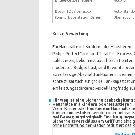
B. Silence Steam-Serie)
Auto-Off
Bosch TDS / Sensixx’x
Auto-Standb
(Dampfbügelstation-Serien)
Überhitzung
Kurze Bewertung
Für Haushalte mit Kindern oder Haustieren
Philips PerfectCare- und Tefal Pro-Express
zahlst mehr, bekommst aber hohen Komfort 
moderates Budget hast, sind Rowenta- oder
zuverlässige Abschaltfunktionen mit einem
achte zusätzlich auf große Tankkapazität un
ein leistungsstärkeres Modell langfristig aus
Für wen ist eine Sicherheitsabschaltung 
Haushalte mit Kindern oder Haustieren
Wenn Kinder oder Haustiere im Haushalt sind
können umgestoßen werden oder unbeaufsic
bei Bewegungslosigkeit
. Eine
Neigungse
Sicherheitsverschluss am Griff
und eine g
ohne Entfernung der Station reduziert das R
Philips 