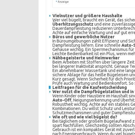
*
Anzeige
Vielnutzer und größere Haushalte
Wer viel bügelt, braucht ein Gerät, das sich
Überhitzungsschutz
und eine zuverlässig
Dauerdampfleistung reduzieren Unterbrechu
Achte auf einfache Wartung und auf gut err
Büros und gewerbliche Nutzer
In Büroumgebungen zählt Effizienz und Siche
Dampfleistung liefern. Eine schnelle
Auto-
Gehäuse wichtig. Ein Sperrmechanismus für
Leichte Bedienbarkeit ist ein Plus, wenn m
Nähbegeisterte und Heimwerker
Beim Arbeiten mit Stoffen über längere Zeit i
bei längerer Inaktivität anspricht. Genaue T
Ein abnehmbarer Wassertank und eine lange
sichere Ablage für das heiße Bügeleisen und
Kurz gesagt. Wenn Sicherheit für dich Prior
Prüfe auch Wartung und Bedienkomfort. So si
Leitfragen für die Kaufentscheidung
Wer nutzt die Dampfbügelstation und i
Wenn Kinder oder Haustiere im Haushalt sind
Auto-Off
, Neigungserkennung und Überhit
Robustheit wichtig. Achte auf ein stabiles 
Kombinationen. Du willst Schutz und Leistu
Schutzmechanismen und guter Dampfleistu
Wie oft und wie viel bügelst du?
Bei täglichem oder großem Bügelaufwand z
spart Nachfüllen. Gleichzeitig sollten Absch
Gebrauch ist ein kompaktes Gerät mit zuverl
nach Energieverbrauch. Wenn du viel bügelst,