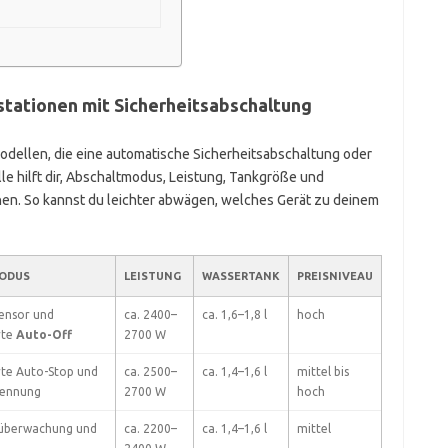
tationen mit Sicherheitsabschaltung
Modellen, die eine automatische Sicherheitsabschaltung oder
le hilft dir, Abschaltmodus, Leistung, Tankgröße und
hen. So kannst du leichter abwägen, welches Gerät zu deinem
ODUS
LEISTUNG
WASSERTANK
PREISNIVEAU
ensor und
ca. 2400–
ca. 1,6–1,8 l
hoch
rte
Auto-Off
2700 W
rte Auto-Stop und
ca. 2500–
ca. 1,4–1,6 l
mittel bis
kennung
2700 W
hoch
überwachung und
ca. 2200–
ca. 1,4–1,6 l
mittel