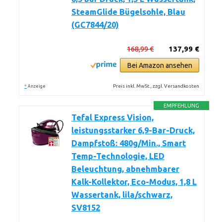
SteamGlide Bügelsohle, Blau
(GC7844/20)
168,99 €
137,99 €
Bei Amazon ansehen
*
Preis inkl. MwSt., zzgl. Versandkosten
Anzeige
EMPFEHLUNG
Tefal Express Vision,
leistungsstarker 6,9-Bar-Druck,
Dampfstoß: 480g/Min., Smart
Temp-Technologie, LED
Beleuchtung, abnehmbarer
Kalk-Kollektor, Eco-Modus, 1,8 L
Wassertank, lila/schwarz,
SV8152