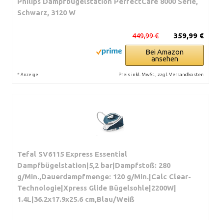
Philips Dampfbügelstation PerfectCare 8000 Serie,
Schwarz, 3120 W
449,99 €
359,99 €
Bei Amazon
ansehen
*
Preis inkl. MwSt., zzgl. Versandkosten
Anzeige
Tefal SV6115 Express Essential
Dampfbügelstation|5,2 bar|Dampfstoß: 280
g/Min.,Dauerdampfmenge: 120 g/Min.|Calc Clear-
Technologie|Xpress Glide Bügelsohle|2200W|
1.4L|36.2x17.9x25.6 cm,Blau/Weiß