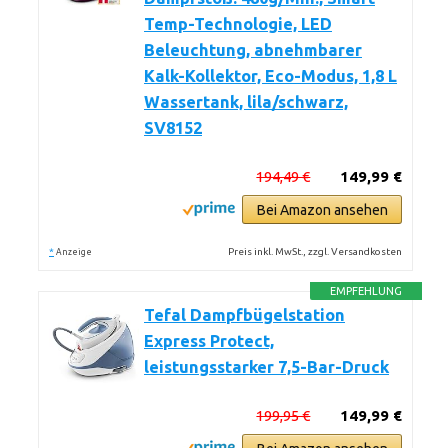
Temp-Technologie, LED
Beleuchtung, abnehmbarer
Kalk-Kollektor, Eco-Modus, 1,8 L
Wassertank, lila/schwarz,
SV8152
194,49 €
149,99 €
Bei Amazon ansehen
*
Preis inkl. MwSt., zzgl. Versandkosten
Anzeige
EMPFEHLUNG
Tefal Dampfbügelstation
Express Protect,
leistungsstarker 7,5-Bar-Druck
199,95 €
149,99 €