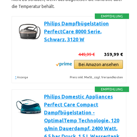
die Temperatur behält.
EMPFEHLUNG
Philips Dampfbügelstation
PerfectCare 8000 Serie,
Schwarz, 3120 W
449,99 €
359,99 €
Bei Amazon ansehen
*
Preis inkl. MwSt., zzgl. Versandkosten
Anzeige
EMPFEHLUNG
Philips Domestic Appliances
Perfect Care Compact
Dampfbügelstation -
OptimalTemp Technologie, 120
g/min Dauerdampf, 2400 Watt,
6,5 bar Druck, 1,5 L Wassertank,