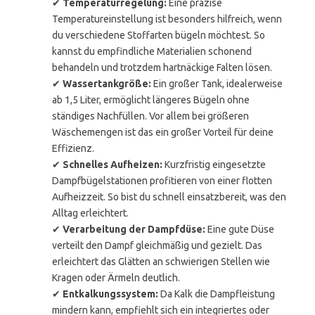
✔
Temperaturregelung:
Eine präzise
Temperatureinstellung ist besonders hilfreich, wenn
du verschiedene Stoffarten bügeln möchtest. So
kannst du empfindliche Materialien schonend
behandeln und trotzdem hartnäckige Falten lösen.
✔
Wassertankgröße:
Ein großer Tank, idealerweise
ab 1,5 Liter, ermöglicht längeres Bügeln ohne
ständiges Nachfüllen. Vor allem bei größeren
Wäschemengen ist das ein großer Vorteil für deine
Effizienz.
✔
Schnelles Aufheizen:
Kurzfristig eingesetzte
Dampfbügelstationen profitieren von einer flotten
Aufheizzeit. So bist du schnell einsatzbereit, was den
Alltag erleichtert.
✔
Verarbeitung der Dampfdüse:
Eine gute Düse
verteilt den Dampf gleichmäßig und gezielt. Das
erleichtert das Glätten an schwierigen Stellen wie
Kragen oder Ärmeln deutlich.
✔
Entkalkungssystem:
Da Kalk die Dampfleistung
mindern kann, empfiehlt sich ein integriertes oder