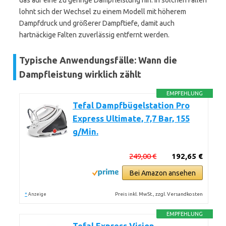
das auf eine zu geringe Dampfleistung hin. In solchen Fällen
lohnt sich der Wechsel zu einem Modell mit höherem
Dampfdruck und größerer Dampftiefe, damit auch
hartnäckige Falten zuverlässig entfernt werden.
Typische Anwendungsfälle: Wann die
Dampfleistung wirklich zählt
EMPFEHLUNG
Tefal Dampfbügelstation Pro
Express Ultimate, 7,7 Bar, 155
g/Min.
249,00 €
192,65 €
Bei Amazon ansehen
*
Preis inkl. MwSt., zzgl. Versandkosten
Anzeige
EMPFEHLUNG