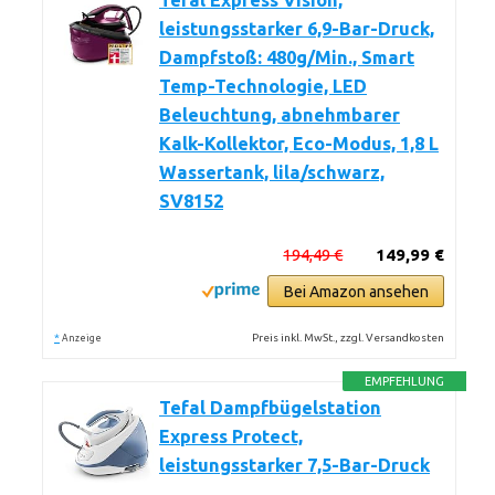
Tefal Express Vision,
leistungsstarker 6,9-Bar-Druck,
Dampfstoß: 480g/Min., Smart
Temp-Technologie, LED
Beleuchtung, abnehmbarer
Kalk-Kollektor, Eco-Modus, 1,8 L
Wassertank, lila/schwarz,
SV8152
194,49 €
149,99 €
Bei Amazon ansehen
*
Preis inkl. MwSt., zzgl. Versandkosten
Anzeige
EMPFEHLUNG
Tefal Dampfbügelstation
Express Protect,
leistungsstarker 7,5-Bar-Druck