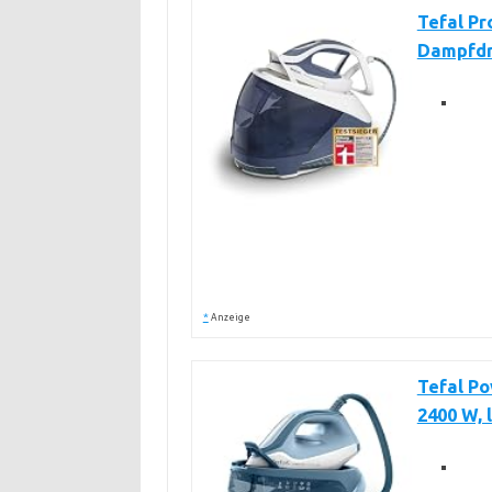
Tefal Pr
Dampfd
*
Anzeige
Tefal P
2400 W, 