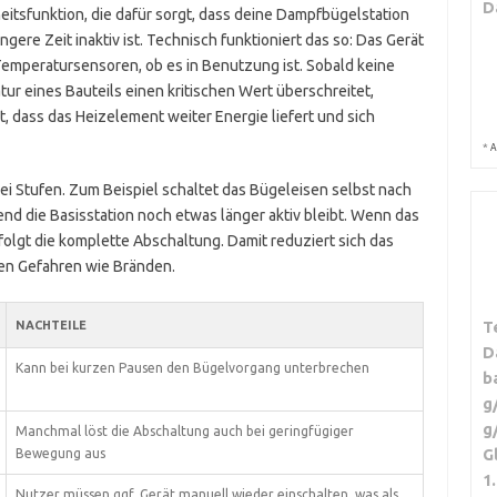
D
heitsfunktion, die dafür sorgt, dass deine Dampfbügelstation
gere Zeit inaktiv ist. Technisch funktioniert das so: Das Gerät
mperatursensoren, ob es in Benutzung ist. Sobald keine
ur eines Bauteils einen kritischen Wert überschreitet,
rt, dass das Heizelement weiter Energie liefert und sich
*
A
ei Stufen. Zum Beispiel schaltet das Bügeleisen selbst nach
 die Basisstation noch etwas länger aktiv bleibt. Wenn das
folgt die komplette Abschaltung. Damit reduziert sich das
len Gefahren wie Bränden.
T
NACHTEILE
D
Kann bei kurzen Pausen den Bügelvorgang unterbrechen
b
g
g
Manchmal löst die Abschaltung auch bei geringfügiger
G
Bewegung aus
1
Nutzer müssen ggf. Gerät manuell wieder einschalten, was als