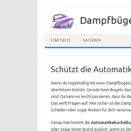
Zum
Inhalt
Dampfbügel
springen
STARTSEITE
RATGEBER
Schützt die Automati
Wenn du regelmäßig mit einer Dampfbügelstat
überhitzen könnte. Gerade beim Bügeln daue
sind. Da kann es leicht passieren, dass du d
Das wirft Fragen auf: Wie sicher ist die Da
Schäden oder sogar Risiken für dich verurs
Genau hier kommt die
Automatikabschalt
oder sogar einen Brand auslöst, wenn es län