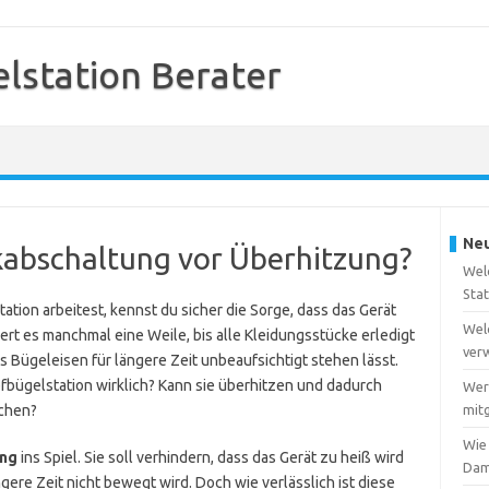
station Berater
Neu
kabschaltung vor Überhitzung?
Wel
Sta
ion arbeitest, kennst du sicher die Sorge, dass das Gerät
Wel
rt es manchmal eine Weile, bis alle Kleidungsstücke erledigt
ver
as Bügeleisen für längere Zeit unbeaufsichtigt stehen lässt.
mpfbügelstation wirklich? Kann sie überhitzen und dadurch
Wer
achen?
mitg
Wie
ung
ins Spiel. Sie soll verhindern, dass das Gerät zu heiß wird
Dam
gere Zeit nicht bewegt wird. Doch wie verlässlich ist diese