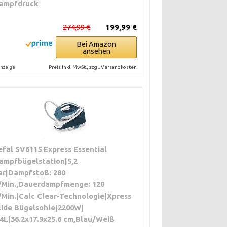
ampfdruck
274,99 €
199,99 €
Bei Amazon
ansehen
Preis inkl. MwSt., zzgl. Versandkosten
nzeige
efal SV6115 Express Essential
ampfbügelstation|5,2
ar|Dampfstoß: 280
/Min.,Dauerdampfmenge: 120
/Min.|Calc Clear-Technologie|Xpress
lide Bügelsohle|2200W|
.4L|36.2x17.9x25.6 cm,Blau/Weiß