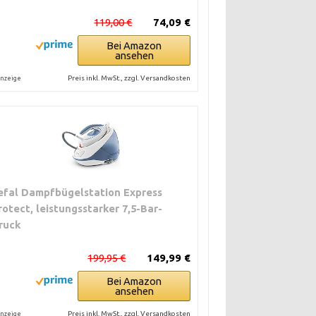
119,00 €
74,09 €
Bei Amazon
ansehen
Preis inkl. MwSt., zzgl. Versandkosten
nzeige
efal Dampfbügelstation Express
rotect, leistungsstarker 7,5-Bar-
ruck
199,95 €
149,99 €
Bei Amazon
ansehen
Preis inkl. MwSt., zzgl. Versandkosten
nzeige