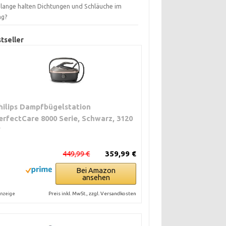
 lange halten Dichtungen und Schläuche im
ag?
tseller
hilips Dampfbügelstation
erfectCare 8000 Serie, Schwarz, 3120
W
449,99 €
359,99 €
Bei Amazon
ansehen
Preis inkl. MwSt., zzgl. Versandkosten
nzeige