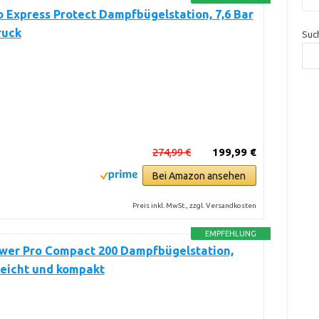
o Express Protect Dampfbügelstation, 7,6 Bar
ruck
Suc
274,99 €
199,99 €
Bei Amazon ansehen
Preis inkl. MwSt., zzgl. Versandkosten
EMPFEHLUNG
ower Pro Compact 200 Dampfbügelstation,
leicht und kompakt