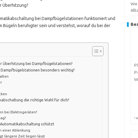
Wie
or Überhitzung?
Allt
tomatikabschaltung bei Dampfbügelstationen funktioniert und
Bes
m Bügeln beruhigter sein und verstehst, worauf du bei der
or Überhitzung bei Dampfbügelstationen?
P
i Dampfbügelstationen besonders wichtig?
P
alten
r
cken
abschaltung die richtige Wahl für dich?
en bei Elektrogeräten?
tag?
*
A
e Automatikabschaltung schützt
n einer Ablenkung
 längere Zeit liegen lässt