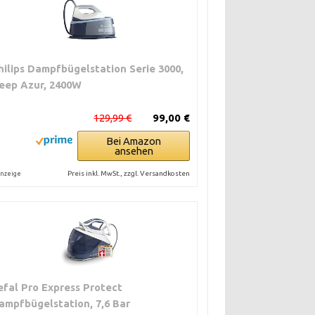
hilips Dampfbügelstation Serie 3000,
eep Azur, 2400W
129,99 €
99,00 €
Bei Amazon
ansehen
Preis inkl. MwSt., zzgl. Versandkosten
nzeige
efal Pro Express Protect
ampfbügelstation, 7,6 Bar