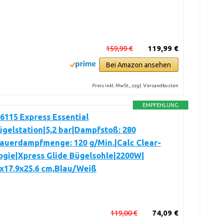
159,99 €
119,99 €
Bei Amazon ansehen
Preis inkl. MwSt., zzgl. Versandkosten
EMPFEHLUNG
6115 Express Essential
gelstation|5,2 bar|Dampfstoß: 280
Dauerdampfmenge: 120 g/Min.|Calc Clear-
ogie|Xpress Glide Bügelsohle|2200W|
2x17.9x25.6 cm,Blau/Weiß
119,00 €
74,09 €