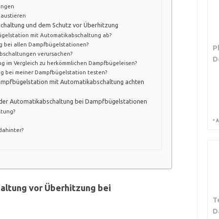
engen
Haustieren
schaltung und dem Schutz vor Überhitzung
bügelstation mit Automatikabschaltung ab?
g bei allen Dampfbügelstationen?
P
bschaltungen verursachen?
D
ung im Vergleich zu herkömmlichen Dampfbügeleisen?
g bei meiner Dampfbügelstation testen?
Dampfbügelstation mit Automatikabschaltung achten
 der Automatikabschaltung bei Dampfbügelstationen
ltung?
*
A
dahinter?
altung vor Überhitzung bei
T
D