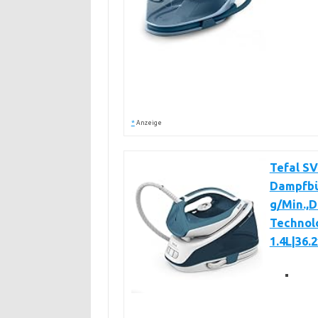
*
Anzeige
Tefal SV
Dampfbü
g/Min.,
Technol
1.4L|36.