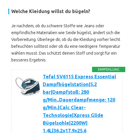
Welche Kleidung willst du bügeln?
Je nachdem, ob du schwere Stoffe wie Jeans oder
empfindliche Materialien wie Seide bügelst, ändert sich die
Vorbereitung. Überlege dir, ob du die Kleidung vorher leicht
befeuchten solltest oder ob du eine niedrigere Temperatur
wählen musst. Das schützt deinen Stoff und sorgt für ein
besseres Ergebnis.
EMPFEHLUNG
Tefal SV6115 Express Essential
Dampfbügelstation|5,2
bar|Dampfstoß: 280
g/Min.,Dauerdampfmenge: 120
g/Min.|Calc Clear-
Technologie|Xpress Glide
Bügelsohle|2200W|
1.4L|36.2x17.9x25.6