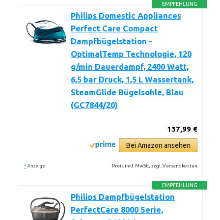
EMPFEHLUNG
Philips Domestic Appliances
Perfect Care Compact
Dampfbügelstation -
OptimalTemp Technologie, 120
g/min Dauerdampf, 2400 Watt,
6,5 bar Druck, 1,5 L Wassertank,
SteamGlide Bügelsohle, Blau
(GC7844/20)
137,99 €
Bei Amazon ansehen
*
Preis inkl. MwSt., zzgl. Versandkosten
Anzeige
EMPFEHLUNG
Philips Dampfbügelstation
PerfectCare 8000 Serie,