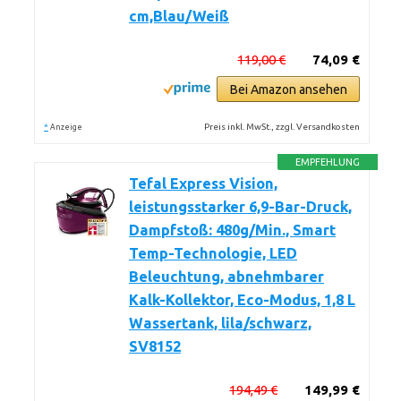
cm,Blau/Weiß
119,00 €
74,09 €
Bei Amazon ansehen
*
Preis inkl. MwSt., zzgl. Versandkosten
Anzeige
EMPFEHLUNG
Tefal Express Vision,
leistungsstarker 6,9-Bar-Druck,
Dampfstoß: 480g/Min., Smart
Temp-Technologie, LED
Beleuchtung, abnehmbarer
Kalk-Kollektor, Eco-Modus, 1,8 L
Wassertank, lila/schwarz,
SV8152
194,49 €
149,99 €