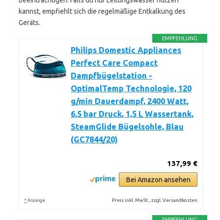
beeinträchtigen. Falls du nur Leitungswasser nutzen
kannst, empfiehlt sich die regelmäßige Entkalkung des
Geräts.
EMPFEHLUNG
Philips Domestic Appliances
Perfect Care Compact
Dampfbügelstation -
OptimalTemp Technologie, 120
g/min Dauerdampf, 2400 Watt,
6,5 bar Druck, 1,5 L Wassertank,
SteamGlide Bügelsohle, Blau
(GC7844/20)
137,99 €
Bei Amazon ansehen
*
Preis inkl. MwSt., zzgl. Versandkosten
Anzeige
EMPFEHLUNG