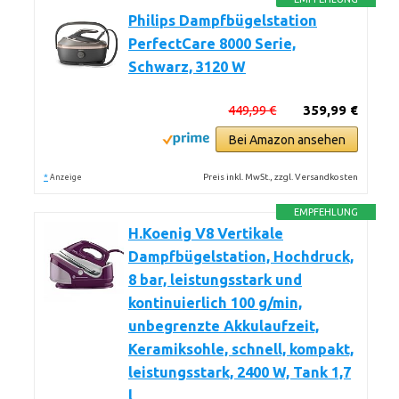
Philips Dampfbügelstation
PerfectCare 8000 Serie,
Schwarz, 3120 W
449,99 €
359,99 €
Bei Amazon ansehen
*
Preis inkl. MwSt., zzgl. Versandkosten
Anzeige
EMPFEHLUNG
H.Koenig V8 Vertikale
Dampfbügelstation, Hochdruck,
8 bar, leistungsstark und
kontinuierlich 100 g/min,
unbegrenzte Akkulaufzeit,
Keramiksohle, schnell, kompakt,
leistungsstark, 2400 W, Tank 1,7
l