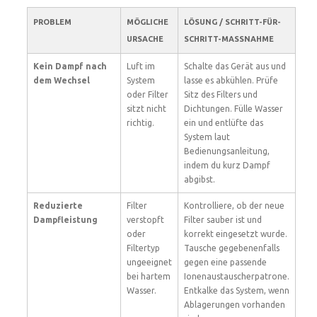
PROBLEM
MÖGLICHE
LÖSUNG / SCHRITT-FÜR-
URSACHE
SCHRITT-MASSNAHME
Kein Dampf nach
Luft im
Schalte das Gerät aus und
dem Wechsel
System
lasse es abkühlen. Prüfe
oder Filter
Sitz des Filters und
sitzt nicht
Dichtungen. Fülle Wasser
richtig.
ein und entlüfte das
System laut
Bedienungsanleitung,
indem du kurz Dampf
abgibst.
Reduzierte
Filter
Kontrolliere, ob der neue
Dampfleistung
verstopft
Filter sauber ist und
oder
korrekt eingesetzt wurde.
Filtertyp
Tausche gegebenenfalls
ungeeignet
gegen eine passende
bei hartem
Ionenaustauscherpatrone.
Wasser.
Entkalke das System, wenn
Ablagerungen vorhanden