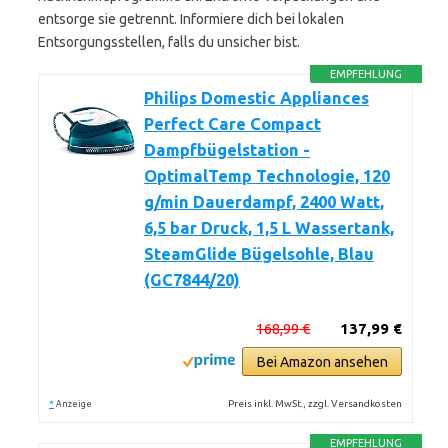
entsorge sie getrennt. Informiere dich bei lokalen
Entsorgungsstellen, falls du unsicher bist.
EMPFEHLUNG
Philips Domestic Appliances
Perfect Care Compact
Dampfbügelstation -
OptimalTemp Technologie, 120
g/min Dauerdampf, 2400 Watt,
6,5 bar Druck, 1,5 L Wassertank,
SteamGlide Bügelsohle, Blau
(GC7844/20)
168,99 €
137,99 €
Bei Amazon ansehen
*
Preis inkl. MwSt., zzgl. Versandkosten
Anzeige
EMPFEHLUNG