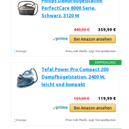
Philips Dampfbügelstation
PerfectCare 8000 Serie,
Schwarz, 3120 W
449,99 €
359,99 €
Bei Amazon ansehen
*
Preis inkl. MwSt., zzgl. Versandkosten
Anzeige
EMPFEHLUNG
Tefal Power Pro Compact 200
Dampfbügelstation, 2400 W,
leicht und kompakt
159,99 €
119,99 €
Bei Amazon ansehen
*
Preis inkl. MwSt., zzgl. Versandkosten
Anzeige