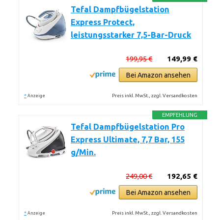
Tefal Dampfbügelstation
Express Protect,
leistungsstarker 7,5-Bar-Druck
199,95 €
149,99 €
Bei Amazon ansehen
*
Preis inkl. MwSt., zzgl. Versandkosten
Anzeige
EMPFEHLUNG
Tefal Dampfbügelstation Pro
Express Ultimate, 7,7 Bar, 155
g/Min.
249,00 €
192,65 €
Bei Amazon ansehen
*
Preis inkl. MwSt., zzgl. Versandkosten
Anzeige