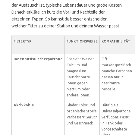
der Austausch ist, typische Lebensdauer und grobe Kosten.
Danach erkläre ich kurz die Vor- und Nachteile der
einzelnen Typen. So kannst du besser entscheiden,
welcher Filter zu deiner Station und deinem Wasser passt.
FILTERTYP
FUNKTIONSWEISE
KOMPATIBILITÄT
Ionenaustauscherpatrone
Entzieht Wasser
Oft
Calcium und
markenspezifisch.
Magnesium.
Manche Patronen
Tauscht harte
passen nur in
Ionen gegen
bestimmte
Natrium oder
Modelle.
andere Ionen.
Aktivkohle
Bindet Chlor und
Häufig als
organische Stoffe.
Universalpatrone
Verbessert Geruch
verfügbar. Passt
und Geschmack.
in Tank oder
vorgeschaltete