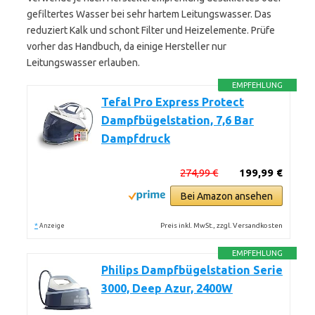
gefiltertes Wasser bei sehr hartem Leitungswasser. Das
reduziert Kalk und schont Filter und Heizelemente. Prüfe
vorher das Handbuch, da einige Hersteller nur
Leitungswasser erlauben.
EMPFEHLUNG
Tefal Pro Express Protect
Dampfbügelstation, 7,6 Bar
Dampfdruck
274,99 €
199,99 €
Bei Amazon ansehen
*
Preis inkl. MwSt., zzgl. Versandkosten
Anzeige
EMPFEHLUNG
Philips Dampfbügelstation Serie
3000, Deep Azur, 2400W