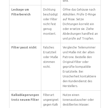
sind.
Leckage um
Dichtung
Öffne das Gehäuse nach
Filterbereich
beschädigt
Abkühlen. Prüfe O-Ringe
oder Filter
auf Risse. Setze
nicht fest
Dichtungen korrekt ein
genug
oder ersetze sie. Ziehe
montiert.
Abdeckungen handfest an
und prüfe auf Tropfen.
Filter passt nicht
Falsches
Vergleiche Teilenummer
Ersatzteil
und Maße mit der alten
oder Maße
Patrone. Bestelle den
stimmen
Original-Filter oder
nicht.
geprüfte kompatible
Ersatzteile. Bei
Unsicherheit kontaktiere
den Kundendienst des
Herstellers.
Kalkablagerungen
Filterart
Nutze einen
trotz neuem Filter
ungeeignet
Ionenaustauscher oder
gegen Kalk
destilliertes Wasser.