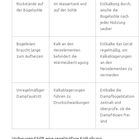
Rückstände auf
im Wassertank und
Entkalkung durch,
der Bügelsohle
auf der Sohle
wische die
Bügelsohle nach
jeder Nutzung
sauber
Bügeleisen
Kalk an den
Entkalke das Gerät
braucht lange
Heizelementen
regelmäßig, um
zum Aufheizen
behindert die
Kalkablagerungen
Wärmeübertragung
an den
Heizelementen zu
vermeiden
Unregelmäßiger
Kalkablagerungen
Entkalke die
Dampfaustritt
führen zu
Dampfbügelstation
Druckschwankungen
zeitnah und
überprüfe, ob die
Dampfdüsen frei
sind
Vorbeugend hilft eine regelmäßige Entkalkung