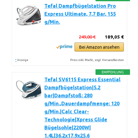
Tefal Dampfbügelstation Pro
Express Ultimate, 7,7 Bar, 155
g/Min.
249,00 €
189,05 €
Bei Amazon ansehen
*
Preis inkl. MwSt., zzgl. Versandkosten
Anzeige
EMPFEHLUNG
Tefal SV6115 Express Essential
Dampfbügelstation|5,2
bar|Dampfstoß: 280
g/Min.,Dauerdampfmenge: 120
g/Min.|Calc Clear-
Technologie|Xpress Glide
Bügelsohle|2200W|
1.4L|36.2x17.9x25.6