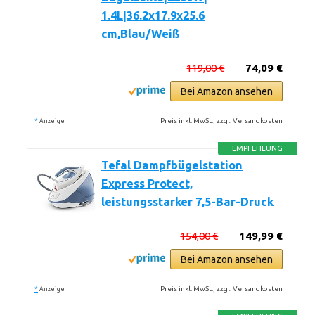
1.4L|36.2x17.9x25.6
cm,Blau/Weiß
119,00 €
74,09 €
Bei Amazon ansehen
*
Preis inkl. MwSt., zzgl. Versandkosten
Anzeige
EMPFEHLUNG
Tefal Dampfbügelstation
Express Protect,
leistungsstarker 7,5-Bar-Druck
154,00 €
149,99 €
Bei Amazon ansehen
*
Preis inkl. MwSt., zzgl. Versandkosten
Anzeige