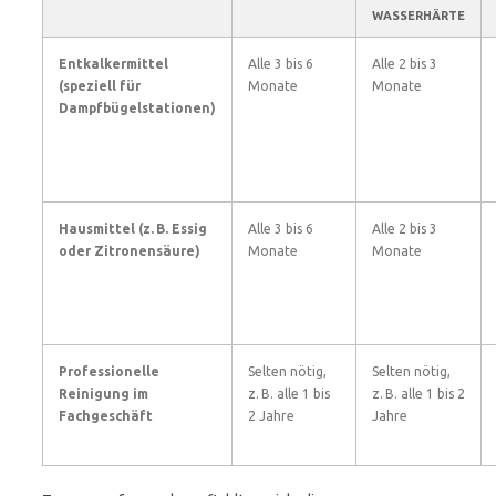
WASSERHÄRTE
Entkalkermittel
Alle 3 bis 6
Alle 2 bis 3
(speziell für
Monate
Monate
Dampfbügelstationen)
Hausmittel (z. B. Essig
Alle 3 bis 6
Alle 2 bis 3
oder Zitronensäure)
Monate
Monate
Professionelle
Selten nötig,
Selten nötig,
Reinigung im
z. B. alle 1 bis
z. B. alle 1 bis 2
Fachgeschäft
2 Jahre
Jahre