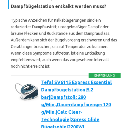
Dampfbügelstation entkalkt werden muss?
Typische Anzeichen für Kalkablagerungen sind ein
reduzierter Dampfaustritt, unregelmäßiger Dampf oder
braune Flecken und Rückstände aus dem Dampfauslass.
Außerdem kann sich der Bügelvorgang erschweren und das
Gerät länger brauchen, um auf Temperatur zu kommen.
Wenn diese Symptome auftreten, ist eine Entkalkung
empfehlenswert, auch wenn das vorgesehene Intervall
noch nicht erreicht ist.
EMPFEHLUNG
Tefal SV6115 Express Essential
Dampfbügelstation|5,2
bar|Dampfstoß: 280
g/Min.,Dauerdampfmenge: 120
g/Min.|Calc Clear-
Technologie|Xpress Glide
Bügelsohle|2200W|