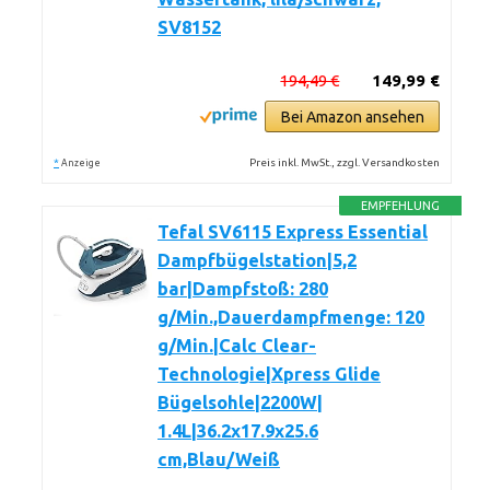
SV8152
194,49 €
149,99 €
Bei Amazon ansehen
*
Preis inkl. MwSt., zzgl. Versandkosten
Anzeige
EMPFEHLUNG
Tefal SV6115 Express Essential
Dampfbügelstation|5,2
bar|Dampfstoß: 280
g/Min.,Dauerdampfmenge: 120
g/Min.|Calc Clear-
Technologie|Xpress Glide
Bügelsohle|2200W|
1.4L|36.2x17.9x25.6
cm,Blau/Weiß