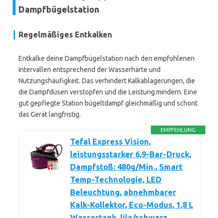
Dampfbügelstation
Regelmäßiges Entkalken
Entkalke deine Dampfbügelstation nach den empfohlenen
Intervallen entsprechend der Wasserhärte und
Nutzungshäufigkeit. Das verhindert Kalkablagerungen, die
die Dampfdüsen verstopfen und die Leistung mindern. Eine
gut gepflegte Station bügeltdampf gleichmäßig und schont
das Gerät langfristig.
EMPFEHLUNG
Tefal Express Vision,
leistungsstarker 6,9-Bar-Druck,
Dampfstoß: 480g/Min., Smart
Temp-Technologie, LED
Beleuchtung, abnehmbarer
Kalk-Kollektor, Eco-Modus, 1,8 L
Wassertank, lila/schwarz,