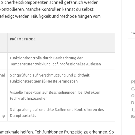
r Sicherheitskomponenten schnell gefährlich werden.
 kontrollieren. Manche Kontrollen kannst du selbst
erledigt werden. Häufigkeit und Methode hängen vom
*
A
PRÜFMETHODE
L
Funktionskontrolle durch Beobachtung der
Temperaturentwicklung; ggf. professionelles Auslesen
mal
Sichtprüfung auf Verschmutzung und Dichtheit;
Funktionstest gemäß Herstellerangaben
P
C
Visuelle Inspektion auf Beschädigungen; bei Defekten
O
Fachkraft hinzuziehen
D
1
Sichtprüfung auf undichte Stellen und Kontrollieren des
ung
Dampfaustritts
B
merkmale helfen, Fehlfunktionen frühzeitig zu erkennen. So