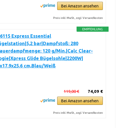
Bei Amazon ansehen
Preis inkl. MwSt., zzgl. Versandkosten
EMPFEHLUNG
6115 Express Essential
gelstation|5,2 bar|Dampfstoß: 280
Dauerdampfmenge: 120 g/Min.|Calc Clear-
ogie|Xpress Glide Bügelsohle|2200W|
2x17.9x25.6 cm,Blau/Weiß
119,00 €
74,09 €
Bei Amazon ansehen
Preis inkl. MwSt., zzgl. Versandkosten