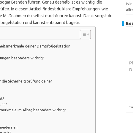
ogar Bränden führen. Genau deshalb ist es wichtig, die
Wie
üfen. In diesem Artikel findest du klare Empfehlungen, wie
Allt
che Maßnahmen du selbst durchführen kannst. Damit sorgst du
fbügelstation und kannst entspannt bügeln.
Bes
rheitsmerkmale deiner Dampfbügelstation
fungen besonders wichtig?
P
D
r die Sicherheitsprüfung deiner
ät?
tung?
*
A
smerkmale im Alltag besonders wichtig?
hneidereien
m sein?