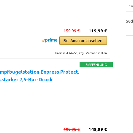
*
A
Suc
159,99 €
119,99 €
Bei Amazon ansehen
Preis inkl. MwSt., zzgl. Versandkosten
EMPFEHLUNG
mpfbügelstation Express Protect,
sstarker 7,5-Bar-Druck
199,95 €
149,99 €