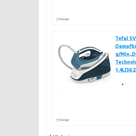
*
Anzeige
Tefal SV
Dampfbü
g/Min.,
Technol
1.4L|36.
*
Anzeige