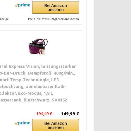
Bei Amazon
ansehen
Preis inkl. MwSt., zzgl. Versandkosten
nzeige
efal Express Vision, leistungsstarker
,9-Bar-Druck, Dampfstoß: 480g/Min.,
mart Temp-Technologie, LED
eleuchtung, abnehmbarer Kalk-
ollektor, Eco-Modus, 1,8 L
assertank, lila/schwarz, SV8152
194,49 €
149,99 €
Bei Amazon
ansehen