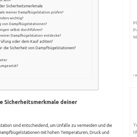
 der Sicherheitsmerkmale
kmale meiner Dampfbügelstation prüfen?
nders wichtig?
P
ng von Dampfbügelstationen?
P
ungen selbst durchführen?
meiner Dampfbügelstation entdecke?
prüfung oder dem Kauf achten?
ür die Sicherheit von Dampfbügelstationen?
ieter
 umgesetzt?
*
A
ie Sicherheitsmerkmale deiner
T
tation sind entscheidend, um Unfälle zu vermeiden und die
U
 Dampfbügelstationen mit hohen Temperaturen, Druck und