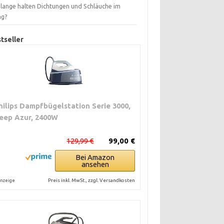
 lange halten Dichtungen und Schläuche im
ag?
tseller
hilips Dampfbügelstation Serie 3000,
eep Azur, 2400W
129,99 €
99,00 €
Bei Amazon
ansehen
Preis inkl. MwSt., zzgl. Versandkosten
nzeige