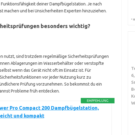
le Funktionsfähigkeit deiner Dampfbügelstation. Je nach
lbst machen und bei Unsicherheiten Experten hinzuziehen.
*
A
rheitsprüfungen besonders wichtig?
n nutzt, sind trotzdem regelmäßige Sicherheitsprüfungen
können Ablagerungen im Wasserbehälter oder verstopfte
T
selbst wenn das Gerät nicht oft im Einsatz ist. Für
6
 Sicherheitsfunktionen vor jeder Nutzung kurz zu
S
gründlichere Prüfung vorzunehmen. So bekommst du ein
B
kannst Probleme früh entdecken.
K
EMPFEHLUNG
W
ower Pro Compact 200 Dampfbügelstation,
leicht und kompakt