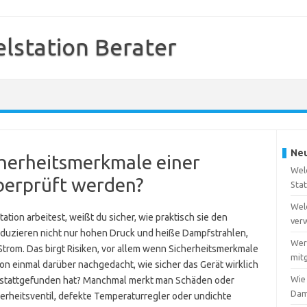
station Berater
Neu
icherheitsmerkmale einer
Wel
berprüft werden?
Sta
Wel
ion arbeitest, weißt du sicher, wie praktisch sie den
ver
duzieren nicht nur hohen Druck und heiße Dampfstrahlen,
Wer
Strom. Das birgt Risiken, vor allem wenn Sicherheitsmerkmale
mitg
hon einmal darüber nachgedacht, wie sicher das Gerät wirklich
Wie
ng stattgefunden hat? Manchmal merkt man Schäden oder
Dam
erheitsventil, defekte Temperaturregler oder undichte