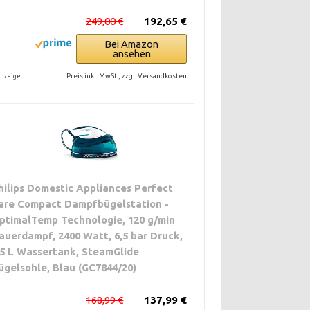
249,00 €
192,65 €
Bei Amazon
ansehen
Preis inkl. MwSt., zzgl. Versandkosten
nzeige
hilips Domestic Appliances Perfect
are Compact Dampfbügelstation -
ptimalTemp Technologie, 120 g/min
auerdampf, 2400 Watt, 6,5 bar Druck,
,5 L Wassertank, SteamGlide
ügelsohle, Blau (GC7844/20)
168,99 €
137,99 €