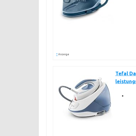
*
Anzeige
Tefal Da
leistung