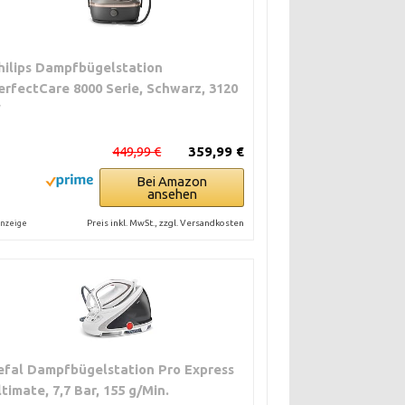
hilips Dampfbügelstation
erfectCare 8000 Serie, Schwarz, 3120
W
449,99 €
359,99 €
Bei Amazon
ansehen
Preis inkl. MwSt., zzgl. Versandkosten
nzeige
efal Dampfbügelstation Pro Express
ltimate, 7,7 Bar, 155 g/Min.