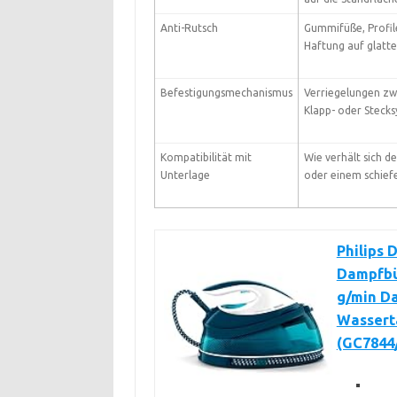
Anti-Rutsch
Gummifüße, Profil
Haftung auf glatt
Befestigungsmechanismus
Verriegelungen zwi
Klapp- oder Steck
Kompatibilität mit
Wie verhält sich d
Unterlage
oder einem schief
Philips 
Dampfbü
g/min Da
Wassert
(GC7844