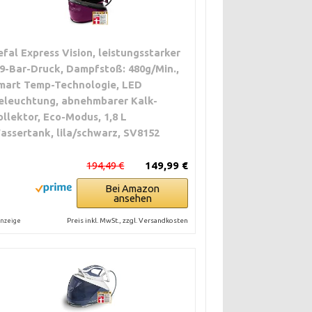
efal Express Vision, leistungsstarker
,9-Bar-Druck, Dampfstoß: 480g/Min.,
mart Temp-Technologie, LED
eleuchtung, abnehmbarer Kalk-
ollektor, Eco-Modus, 1,8 L
assertank, lila/schwarz, SV8152
194,49 €
149,99 €
Bei Amazon
ansehen
Preis inkl. MwSt., zzgl. Versandkosten
nzeige