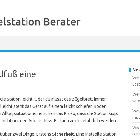
station Berater
Neu
ndfuß einer
Wel
Sta
Wel
die Station leicht. Oder du musst das Bügelbrett immer
ver
lleicht steht das Gerät auf einem leicht schiefen Boden.
Wer
Alltagssituationen erhöhen das Risiko, dass die Station kippt
mitg
 nicht nur den Arbeitsfluss. Es kann auch gefährlich werden.
Wie
t über zwei Dinge. Erstens
Sicherheit
. Eine instabile Station
Dam