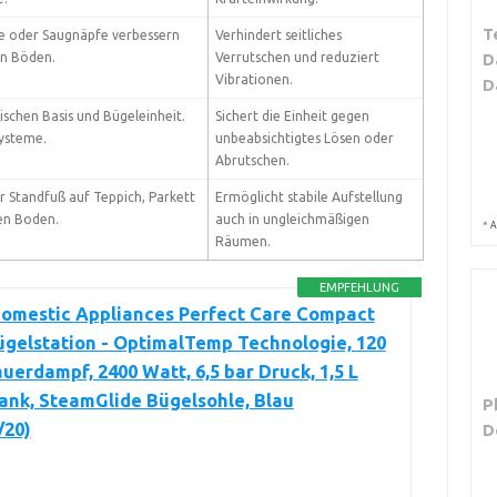
T
e oder Saugnäpfe verbessern
Verhindert seitliches
en Böden.
Verrutschen und reduziert
D
Vibrationen.
D
schen Basis und Bügeleinheit.
Sichert die Einheit gegen
systeme.
unbeabsichtigtes Lösen oder
Abrutschen.
er Standfuß auf Teppich, Parkett
Ermöglicht stabile Aufstellung
en Boden.
auch in ungleichmäßigen
*
A
Räumen.
EMPFEHLUNG
Domestic Appliances Perfect Care Compact
gelstation - OptimalTemp Technologie, 120
uerdampf, 2400 Watt, 6,5 bar Druck, 1,5 L
ank, SteamGlide Bügelsohle, Blau
P
/20)
D