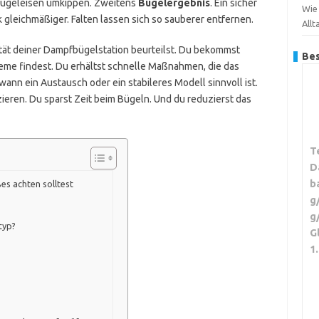
Bügeleisen umkippen. Zweitens
Bügelergebnis
. Ein sicher
Wie
gleichmäßiger. Falten lassen sich so sauberer entfernen.
Allt
ilität deiner Dampfbügelstation beurteilst. Du bekommst
Bes
leme findest. Du erhältst schnelle Maßnahmen, die das
ann ein Austausch oder ein stabileres Modell sinnvoll ist.
zieren. Du sparst Zeit beim Bügeln. Und du reduzierst das
T
D
b
es achten solltest
g
g
typ?
G
1