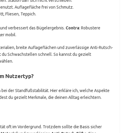
n. Station darf sich nicht verschieben.
genutzt. Auflagefläche frei von Schmutz.
t, Fliesen, Teppich.
it und verbessert das Bügelergebnis.
Contra
: Robustere
er mobil.
rialien, breite Auflageflächen und zuverlässige Anti-Rutsch-
 du Schwachstellen schnell. So kannst du gezielt
wählen.
em Nutzertyp?
bei der Standfußstabilität. Hier erkläre ich, welche Aspekte
dest du gezielt Merkmale, die deinen Alltag erleichtern.
ät oft im Vordergrund. Trotzdem sollte die Basis sicher