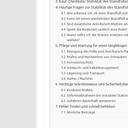
Kauf-Checkliste: Stabilität des Standfuß
Häufige Fragen zur Stabilität des Standf
Wie erkenne ich, ob mein Standfuß insta
Kann ich einen wackelnden Standfuß se
Sind zusätzliche Anti-Rutsch-Matten sin
Spielt die Bodenart wirklich eine Rolle?
Wann sollte ich die Station ersetzen o
wählen?
Pflege und Wartung für einen langlebigen
Reinigung der Füße und Anti-Rutsch-Fl
Prüfen und Nachziehen von Schrauben
Korrosionsschutz
Schlauch- und Kabelmanagement
Lagerung und Transport
Vorher / Nachher
Wichtige Warnhinweise und Sicherheitshi
Konkrete Risiken
Sofortmaßnahmen bei instabiler Statio
Gefahren dauerhaft minimieren
Fehler finden und schnell beheben
Ähnliche Beiträge: