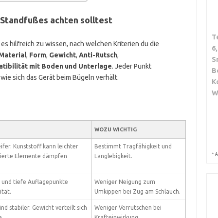
 Standfußes achten solltest
T
 es hilfreich zu wissen, nach welchen Kriterien du die
6
Material
,
Form
,
Gewicht
,
Anti-Rutsch
,
S
tibilität mit Boden und Unterlage
. Jeder Punkt
B
 wie sich das Gerät beim Bügeln verhält.
K
W
WOZU WICHTIG
ifer. Kunststoff kann leichter
Bestimmt Tragfähigkeit und
*
A
erte Elemente dämpfen
Langlebigkeit.
 und tiefe Auflagepunkte
Weniger Neigung zum
ität.
Umkippen bei Zug am Schlauch.
d stabiler. Gewicht verteilt sich
Weniger Verrutschen bei
e.
Krafteinwirkung.