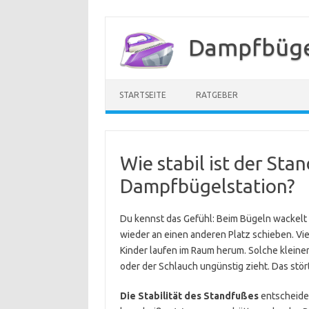
Zum
Inhalt
Dampfbügel
springen
STARTSEITE
RATGEBER
Wie stabil ist der Sta
Dampfbügelstation?
Du kennst das Gefühl: Beim Bügeln wackelt 
wieder an einen anderen Platz schieben. Vie
Kinder laufen im Raum herum. Solche kleinen 
oder der Schlauch ungünstig zieht. Das stört
Die Stabilität des Standfußes
entscheide