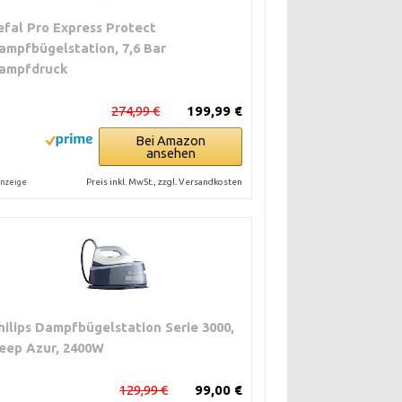
efal Pro Express Protect
ampfbügelstation, 7,6 Bar
ampfdruck
274,99 €
199,99 €
Bei Amazon
ansehen
Preis inkl. MwSt., zzgl. Versandkosten
nzeige
hilips Dampfbügelstation Serie 3000,
eep Azur, 2400W
129,99 €
99,00 €