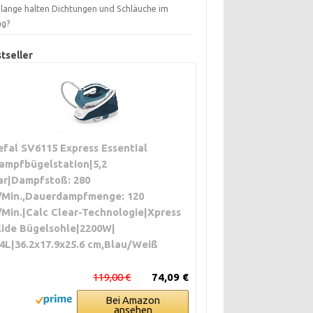
 lange halten Dichtungen und Schläuche im
ag?
tseller
efal SV6115 Express Essential
ampfbügelstation|5,2
ar|Dampfstoß: 280
/Min.,Dauerdampfmenge: 120
/Min.|Calc Clear-Technologie|Xpress
lide Bügelsohle|2200W|
.4L|36.2x17.9x25.6 cm,Blau/Weiß
119,00 €
74,09 €
Bei Amazon
ansehen