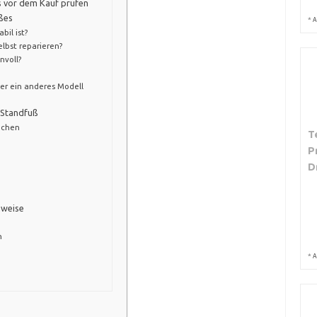
es vor dem Kauf prüfen
ußes
*
A
bil ist?
lbst reparieren?
nvoll?
der ein anderes Modell
 Standfuß
ächen
T
P
D
nweise
n
*
A