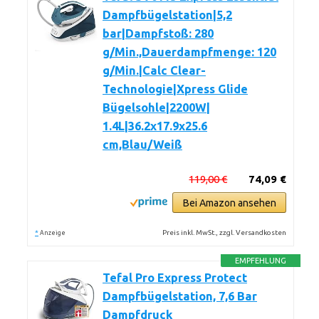
Dampfbügelstation|5,2
bar|Dampfstoß: 280
g/Min.,Dauerdampfmenge: 120
g/Min.|Calc Clear-
Technologie|Xpress Glide
Bügelsohle|2200W|
1.4L|36.2x17.9x25.6
cm,Blau/Weiß
119,00 €
74,09 €
Bei Amazon ansehen
*
Preis inkl. MwSt., zzgl. Versandkosten
Anzeige
EMPFEHLUNG
Tefal Pro Express Protect
Dampfbügelstation, 7,6 Bar
Dampfdruck