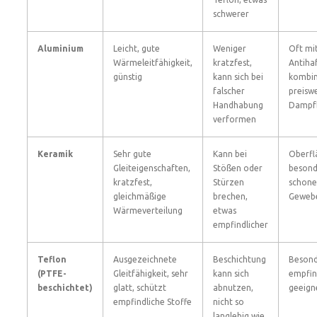
schwerer
Aluminium
Leicht, gute
Weniger
Oft mi
Wärmeleitfähigkeit,
kratzfest,
Antiha
günstig
kann sich bei
kombin
falscher
preisw
Handhabung
Dampfb
verformen
Keramik
Sehr gute
Kann bei
Oberfl
Gleiteigenschaften,
Stößen oder
besond
kratzfest,
Stürzen
schon
gleichmäßige
brechen,
Geweb
Wärmeverteilung
etwas
empfindlicher
Teflon
Ausgezeichnete
Beschichtung
Besond
(PTFE-
Gleitfähigkeit, sehr
kann sich
empfind
beschichtet)
glatt, schützt
abnutzen,
geeign
empfindliche Stoffe
nicht so
langlebig wie