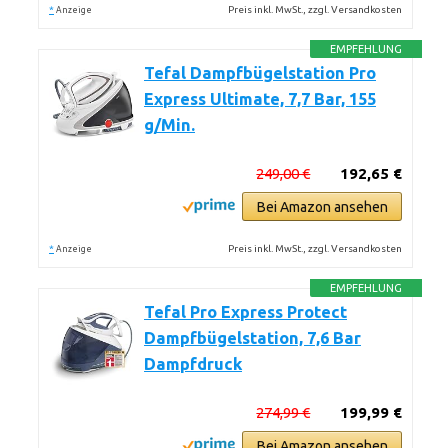
*
Preis inkl. MwSt., zzgl. Versandkosten
Anzeige
EMPFEHLUNG
Tefal Dampfbügelstation Pro
Express Ultimate, 7,7 Bar, 155
g/Min.
249,00 €
192,65 €
Bei Amazon ansehen
*
Preis inkl. MwSt., zzgl. Versandkosten
Anzeige
EMPFEHLUNG
Tefal Pro Express Protect
Dampfbügelstation, 7,6 Bar
Dampfdruck
274,99 €
199,99 €
Bei Amazon ansehen