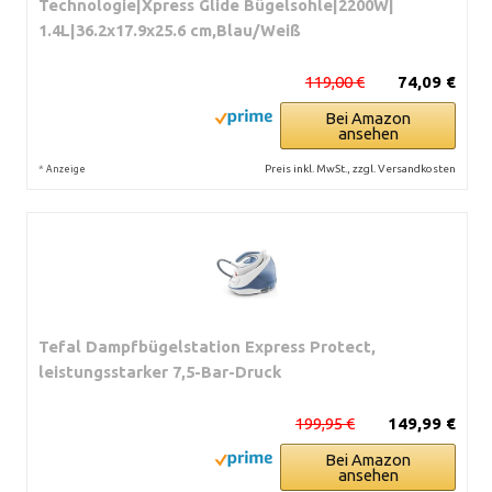
Technologie|Xpress Glide Bügelsohle|2200W|
1.4L|36.2x17.9x25.6 cm,Blau/Weiß
119,00 €
74,09 €
Bei Amazon
ansehen
*
Preis inkl. MwSt., zzgl. Versandkosten
Anzeige
Tefal Dampfbügelstation Express Protect,
leistungsstarker 7,5-Bar-Druck
199,95 €
149,99 €
Bei Amazon
ansehen