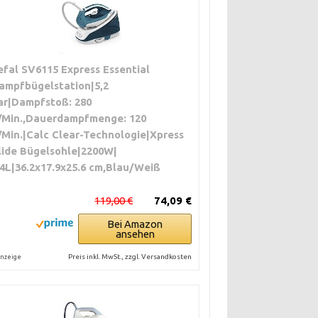
efal SV6115 Express Essential
ampfbügelstation|5,2
ar|Dampfstoß: 280
/Min.,Dauerdampfmenge: 120
/Min.|Calc Clear-Technologie|Xpress
lide Bügelsohle|2200W|
.4L|36.2x17.9x25.6 cm,Blau/Weiß
119,00 €
74,09 €
Bei Amazon
ansehen
Preis inkl. MwSt., zzgl. Versandkosten
nzeige