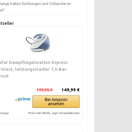
 lange halten Dichtungen und Schläuche im
ag?
tseller
efal Dampfbügelstation Express
rotect, leistungsstarker 7,5-Bar-
ruck
199,95 €
149,99 €
Bei Amazon
ansehen
Preis inkl. MwSt., zzgl. Versandkosten
nzeige