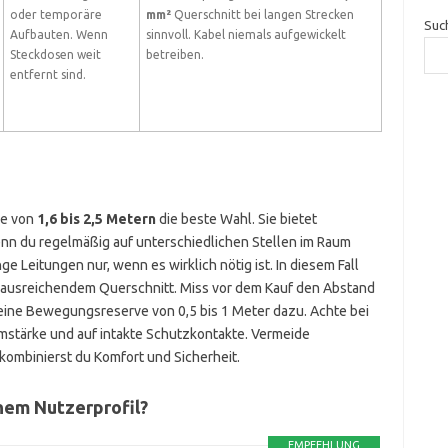
oder temporäre
mm²
Querschnitt bei langen Strecken
Suc
Aufbauten. Wenn
sinnvoll. Kabel niemals aufgewickelt
Steckdosen weit
betreiben.
entfernt sind.
ge von
1,6 bis 2,5 Metern
die beste Wahl. Sie bietet
nn du regelmäßig auf unterschiedlichen Stellen im Raum
ge Leitungen nur, wenn es wirklich nötig ist. In diesem Fall
ausreichendem Querschnitt. Miss vor dem Kauf den Abstand
ine Bewegungsreserve von 0,5 bis 1 Meter dazu. Achte bei
mstärke und auf intakte Schutzkontakte. Vermeide
kombinierst du Komfort und Sicherheit.
nem Nutzerprofil?
EMPFEHLUNG