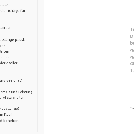
platz
die richtige für
olltest
T
D
bellänge passt
b
dose
g
Seiten
g
 Hänger
der Atelier
G
1
ung geeignet?
herheit und Leistung?
professioneller
 Kabellänge?
*
A
em Kauf
nd beheben