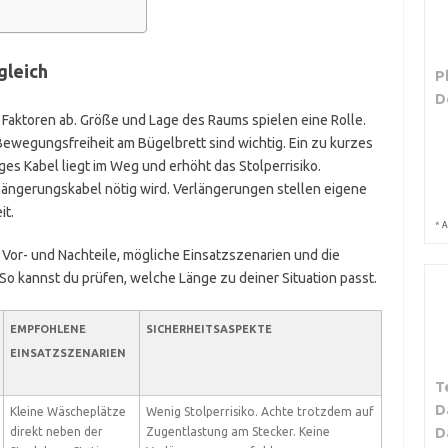
gleich
P
D
 Faktoren ab. Größe und Lage des Raums spielen eine Rolle.
Bewegungsfreiheit am Bügelbrett sind wichtig. Ein zu kurzes
ges Kabel liegt im Weg und erhöht das Stolperrisiko.
längerungskabel nötig wird. Verlängerungen stellen eigene
it.
*
A
 Vor- und Nachteile, mögliche Einsatzszenarien und die
o kannst du prüfen, welche Länge zu deiner Situation passt.
EMPFOHLENE
SICHERHEITSASPEKTE
EINSATZSZENARIEN
T
D
Kleine Wäscheplätze
Wenig Stolperrisiko. Achte trotzdem auf
D
direkt neben der
Zugentlastung am Stecker. Keine