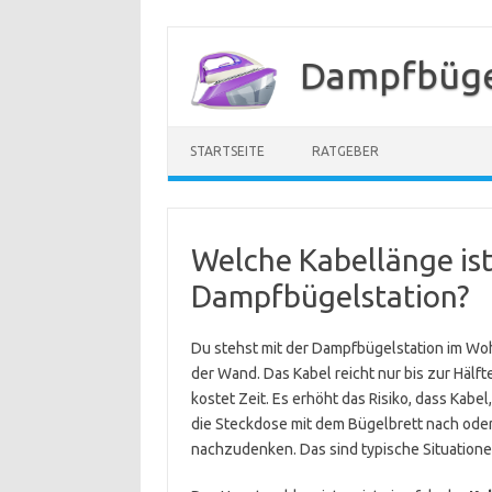
Zum
Inhalt
Dampfbügel
springen
STARTSEITE
RATGEBER
Welche Kabellänge is
Dampfbügelstation?
Du stehst mit der Dampfbügelstation im Wo
der Wand. Das Kabel reicht nur bis zur Hälf
kostet Zeit. Es erhöht das Risiko, dass Kab
die Steckdose mit dem Bügelbrett nach oder
nachzudenken. Das sind typische Situationen