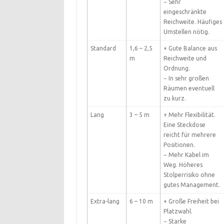
− Sehr
eingeschränkte
Reichweite. Häufiges
Umstellen nötig.
Standard
1,6 – 2,5
+ Gute Balance aus
m
Reichweite und
Ordnung.
− In sehr großen
Räumen eventuell
zu kurz.
Lang
3 – 5 m
+ Mehr Flexibilität.
Eine Steckdose
reicht für mehrere
Positionen.
− Mehr Kabel im
Weg. Höheres
Stolperrisiko ohne
gutes Management.
Extra-lang
6 – 10 m
+ Große Freiheit bei
Platzwahl.
− Starke