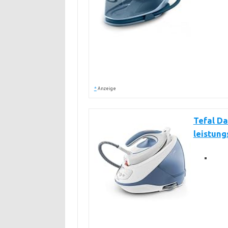
*
Anzeige
Tefal Da
leistung