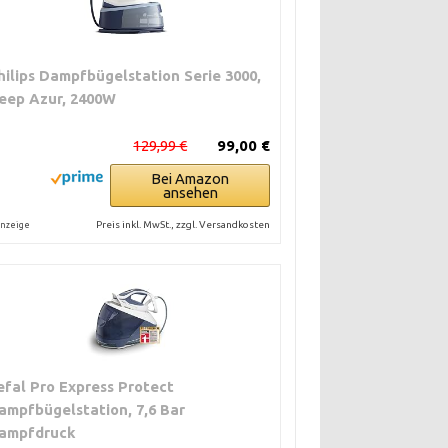
hilips Dampfbügelstation Serie 3000,
eep Azur, 2400W
129,99 €
99,00 €
Bei Amazon
ansehen
Preis inkl. MwSt., zzgl. Versandkosten
nzeige
efal Pro Express Protect
ampfbügelstation, 7,6 Bar
ampfdruck