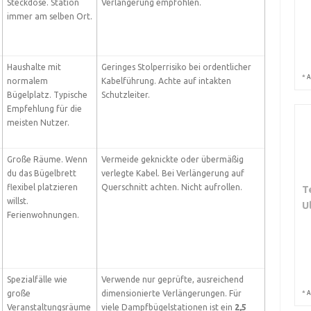
Steckdose. Station
Verlängerung empfohlen.
immer am selben Ort.
Haushalte mit
Geringes Stolperrisiko bei ordentlicher
*
A
normalem
Kabelführung. Achte auf intakten
Bügelplatz. Typische
Schutzleiter.
Empfehlung für die
meisten Nutzer.
Große Räume. Wenn
Vermeide geknickte oder übermäßig
du das Bügelbrett
verlegte Kabel. Bei Verlängerung auf
flexibel platzieren
Querschnitt achten. Nicht aufrollen.
T
willst.
U
Ferienwohnungen.
Spezialfälle wie
Verwende nur geprüfte, ausreichend
große
dimensionierte Verlängerungen. Für
*
A
Veranstaltungsräume
viele Dampfbügelstationen ist ein
2,5