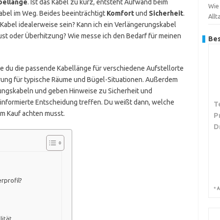
bellänge
. Ist das Kabel zu kurz, entsteht Aufwand beim
Wie
 Kabel im Weg. Beides beeinträchtigt
Komfort
und
Sicherheit
.
Allt
as Kabel idealerweise sein? Kann ich ein Verlängerungskabel
ust oder Überhitzung? Wie messe ich den Bedarf für meinen
Bes
ie du die passende Kabellänge für verschiedene Aufstellorte
rung für typische Räume und Bügel-Situationen. Außerdem
rungskabeln und geben Hinweise zu Sicherheit und
nformierte Entscheidung treffen. Du weißt dann, welche
T
eim Kauf achten musst.
P
D
rprofil?
*
A
lität