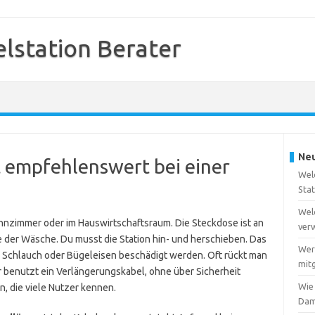
station Berater
Neu
t empfehlenswert bei einer
Wel
Sta
Wel
hnzimmer oder im Hauswirtschaftsraum. Die Steckdose ist an
ver
te der Wäsche. Du musst die Station hin- und herschieben. Das
Wer
el, Schlauch oder Bügeleisen beschädigt werden. Oft rückt man
mitg
 benutzt ein Verlängerungskabel, ohne über Sicherheit
Wie
, die viele Nutzer kennen.
Dam