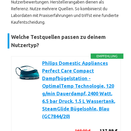
Nutzerbewertungen. Herstellerangaben dienen als
Referenz. Nutze mehrere Quellen. So kombinierst du
Labordaten mit Praxiserfahrungen und triffst eine fundierte
Kaufentscheidung.
Welche Testquellen passen zu deinem
Nutzertyp?
EMPFEHLUNG
Philips Domestic Appliances
Perfect Care Compact
Dampfbügelstation -
OptimalTemp Technologie, 120
g/min Dauerdampf, 2400 Watt,
6,5 bar Druck, 1,5 L Wassertank,
SteamGlide Bügelsohle, Blau
(GC7844/20)
168,99 €
137,99 €