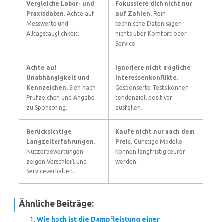
Vergleiche Labor- und
Fokussiere dich nicht nur
Praxisdaten.
Achte auf
auf Zahlen.
Rein
Messwerte und
technische Daten sagen
Alltagstauglichkeit.
nichts über Komfort oder
Service.
Achte auf
Ignoriere nicht mögliche
Unabhängigkeit und
Interessenkonflikte.
Kennzeichen.
Sieh nach
Gesponserte Tests können
Prüfzeichen und Angabe
tendenziell positiver
zu Sponsoring.
ausfallen.
Berücksichtige
Kaufe nicht nur nach dem
Langzeiterfahrungen.
Preis.
Günstige Modelle
Nutzerbewertungen
können langfristig teurer
zeigen Verschleiß und
werden.
Serviceverhalten.
Ähnliche Beiträge:
Wie hoch ist die Dampfleistung einer