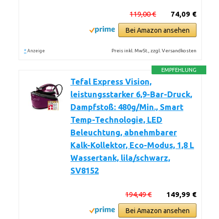
119,00 €
74,09 €
Bei Amazon ansehen
*
Preis inkl. MwSt., zzgl. Versandkosten
Anzeige
EMPFEHLUNG
Tefal Express Vision,
leistungsstarker 6,9-Bar-Druck,
Dampfstoß: 480g/Min., Smart
Temp-Technologie, LED
Beleuchtung, abnehmbarer
Kalk-Kollektor, Eco-Modus, 1,8 L
Wassertank, lila/schwarz,
SV8152
194,49 €
149,99 €
Bei Amazon ansehen