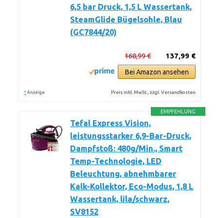
6,5 bar Druck, 1,5 L Wassertank,
SteamGlide Bügelsohle, Blau
(GC7844/20)
168,99 €
137,99 €
Bei Amazon ansehen
*
Preis inkl. MwSt., zzgl. Versandkosten
Anzeige
EMPFEHLUNG
Tefal Express Vision,
leistungsstarker 6,9-Bar-Druck,
Dampfstoß: 480g/Min., Smart
Temp-Technologie, LED
Beleuchtung, abnehmbarer
Kalk-Kollektor, Eco-Modus, 1,8 L
Wassertank, lila/schwarz,
SV8152