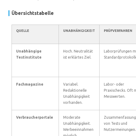
Übersichtstabelle
QUELLE
UNABHÄNGIGKEIT
PRÜFVERFAHREN
Unabhängige
Hoch. Neutralität
Laborprüfungen m
Testinstitute
ist erklärtes Ziel.
Standardprotokoll
Fachmagazine
Variabel.
Labor- oder
Redaktionelle
Praxischecks. Oft 
Unabhängigkeit
Messwerten.
vorhanden.
Verbraucherportale
Moderate
Zusammenfassung
Unabhängigkeit.
von Tests und
Werbeeinnahmen
Nutzermeinungen.
möglich.