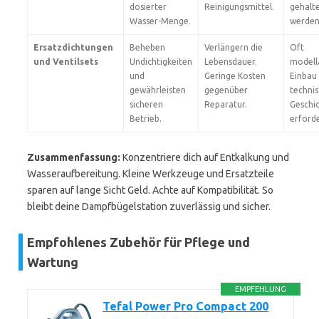
dosierter
Reinigungsmittel.
gehalt
Wasser-Menge.
werden
Ersatzdichtungen
Beheben
Verlängern die
Oft
und Ventilsets
Undichtigkeiten
Lebensdauer.
modell
und
Geringe Kosten
Einbau
gewährleisten
gegenüber
techni
sicheren
Reparatur.
Geschi
Betrieb.
erford
Zusammenfassung:
Konzentriere dich auf Entkalkung und
Wasseraufbereitung. Kleine Werkzeuge und Ersatzteile
sparen auf lange Sicht Geld. Achte auf Kompatibilität. So
bleibt deine Dampfbügelstation zuverlässig und sicher.
Empfohlenes Zubehör für Pflege und
Wartung
EMPFEHLUNG
Tefal Power Pro Compact 200