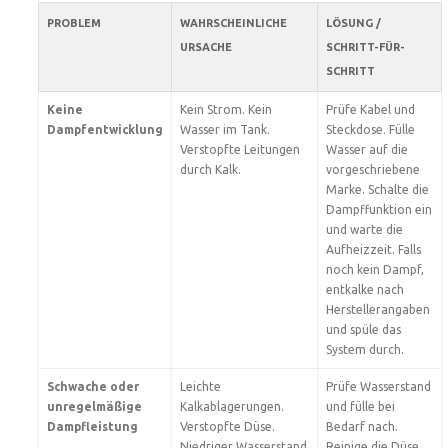
PROBLEM
WAHRSCHEINLICHE
LÖSUNG /
URSACHE
SCHRITT-FÜR-
SCHRITT
Keine
Kein Strom. Kein
Prüfe Kabel und
Dampfentwicklung
Wasser im Tank.
Steckdose. Fülle
Verstopfte Leitungen
Wasser auf die
durch Kalk.
vorgeschriebene
Marke. Schalte die
Dampffunktion ein
und warte die
Aufheizzeit. Falls
noch kein Dampf,
entkalke nach
Herstellerangaben
und spüle das
System durch.
Schwache oder
Leichte
Prüfe Wasserstand
unregelmäßige
Kalkablagerungen.
und fülle bei
Dampfleistung
Verstopfte Düse.
Bedarf nach.
Niedriger Wasserstand
Reinige die Düse