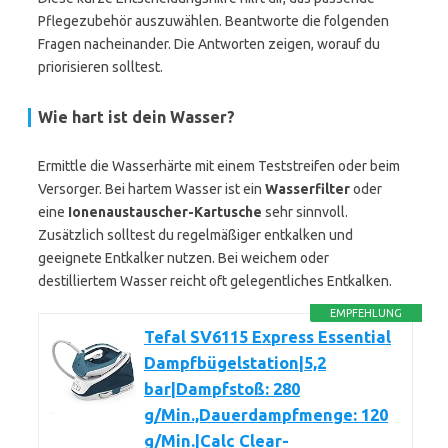
Pflegezubehör auszuwählen. Beantworte die folgenden
Fragen nacheinander. Die Antworten zeigen, worauf du
priorisieren solltest.
Wie hart ist dein Wasser?
Ermittle die Wasserhärte mit einem Teststreifen oder beim
Versorger. Bei hartem Wasser ist ein
Wasserfilter
oder
eine
Ionenaustauscher-Kartusche
sehr sinnvoll.
Zusätzlich solltest du regelmäßiger entkalken und
geeignete Entkalker nutzen. Bei weichem oder
destilliertem Wasser reicht oft gelegentliches Entkalken.
EMPFEHLUNG
Tefal SV6115 Express Essential
Dampfbügelstation|5,2
bar|Dampfstoß: 280
g/Min.,Dauerdampfmenge: 120
g/Min.|Calc Clear-