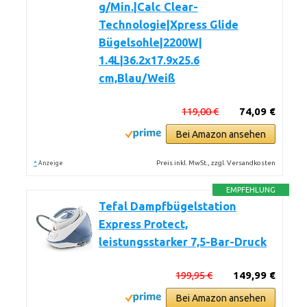
g/Min.|Calc Clear-
Technologie|Xpress Glide
Bügelsohle|2200W|
1.4L|36.2x17.9x25.6
cm,Blau/Weiß
119,00 €
74,09 €
Bei Amazon ansehen
*
Preis inkl. MwSt., zzgl. Versandkosten
Anzeige
EMPFEHLUNG
Tefal Dampfbügelstation
Express Protect,
leistungsstarker 7,5-Bar-Druck
199,95 €
149,99 €
Bei Amazon ansehen