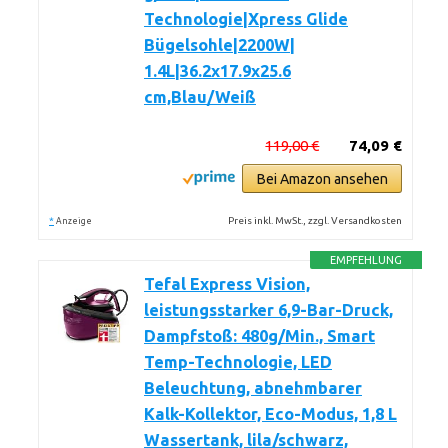
Technologie|Xpress Glide
Bügelsohle|2200W|
1.4L|36.2x17.9x25.6
cm,Blau/Weiß
119,00 €
74,09 €
Bei Amazon ansehen
*
Preis inkl. MwSt., zzgl. Versandkosten
Anzeige
EMPFEHLUNG
Tefal Express Vision,
leistungsstarker 6,9-Bar-Druck,
Dampfstoß: 480g/Min., Smart
Temp-Technologie, LED
Beleuchtung, abnehmbarer
Kalk-Kollektor, Eco-Modus, 1,8 L
Wassertank, lila/schwarz,