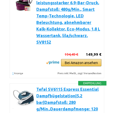
leistungsstarker 6,9-Bar-Druck,
Dampfstoß: 480g/Min., Smart
Temp-Technologie, LED
Beleuchtung, abnehmbarer
Kalk-Kollektor, Eco-Modus, 1,8 L
Wassertank, lila/schwarz,
SV8152
194,49 €
149,99 €
Bei Amazon ansehen
*
Preis inkl. MwSt., zzgl. Versandkosten
Anzeige
EMPFEHLUNG
Tefal SV6115 Express Essential
Dampfbügelstation|5,2
bar|Dampfstoß: 280
g/Min.,Dauerdampfmenge: 120