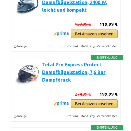
Dampfbügelstation, 2400 W,
leicht und kompakt
159,99 €
119,99 €
Bei Amazon ansehen
*
Preis inkl. MwSt., zzgl. Versandkosten
Anzeige
EMPFEHLUNG
Tefal Pro Express Protect
Dampfbügelstation, 7,6 Bar
Dampfdruck
274,99 €
199,99 €
Bei Amazon ansehen
*
Preis inkl. MwSt., zzgl. Versandkosten
Anzeige
EMPFEHLUNG