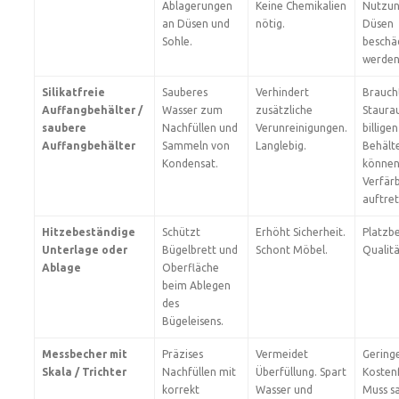
Ablagerungen
Keine Chemikalien
Nutzun
an Düsen und
nötig.
Düsen
Sohle.
beschä
werden
Silikatfreie
Sauberes
Verhindert
Brauch
Auffangbehälter /
Wasser zum
zusätzliche
Staura
saubere
Nachfüllen und
Verunreinigungen.
billigen
Auffangbehälter
Sammeln von
Langlebig.
Behält
Kondensat.
könne
Verfär
auftret
Hitzebeständige
Schützt
Erhöht Sicherheit.
Platzbe
Unterlage oder
Bügelbrett und
Schont Möbel.
Qualitä
Ablage
Oberfläche
beim Ablegen
des
Bügeleisens.
Messbecher mit
Präzises
Vermeidet
Gering
Skala / Trichter
Nachfüllen mit
Überfüllung. Spart
Kosten
korrekt
Wasser und
Muss s