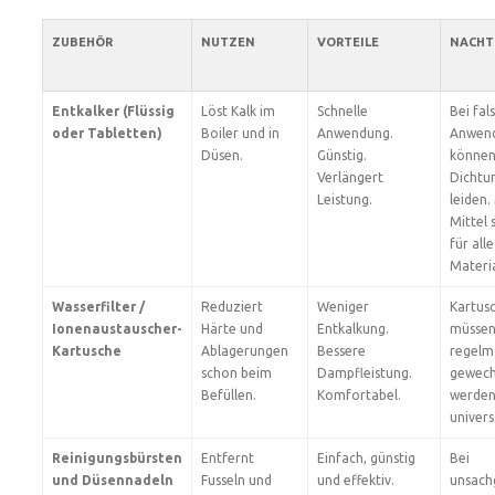
ZUBEHÖR
NUTZEN
VORTEILE
NACHT
Entkalker (Flüssig
Löst Kalk im
Schnelle
Bei fal
oder Tabletten)
Boiler und in
Anwendung.
Anwen
Düsen.
Günstig.
könne
Verlängert
Dichtu
Leistung.
leiden
Mittel 
für alle
Materia
Wasserfilter /
Reduziert
Weniger
Kartus
Ionenaustauscher-
Härte und
Entkalkung.
müsse
Kartusche
Ablagerungen
Bessere
regelm
schon beim
Dampfleistung.
gewech
Befüllen.
Komfortabel.
werden
univers
Reinigungsbürsten
Entfernt
Einfach, günstig
Bei
und Düsennadeln
Fusseln und
und effektiv.
unsac