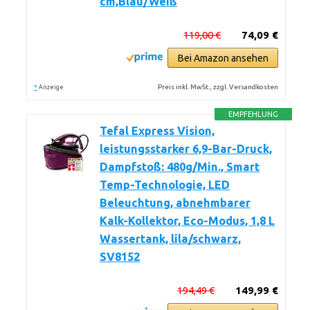
cm,Blau/Weiß
119,00 €
74,09 €
Bei Amazon ansehen
*
Preis inkl. MwSt., zzgl. Versandkosten
Anzeige
EMPFEHLUNG
Tefal Express Vision,
leistungsstarker 6,9-Bar-Druck,
Dampfstoß: 480g/Min., Smart
Temp-Technologie, LED
Beleuchtung, abnehmbarer
Kalk-Kollektor, Eco-Modus, 1,8 L
Wassertank, lila/schwarz,
SV8152
194,49 €
149,99 €