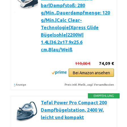
bar|Dampfstoß: 280
g/Min.,Dauerdampfmenge: 120
g/Min.|Calc Clear-
Technologie|Xpress Glide
Bügelsohle|2200W|
1.4L|36.2x17.9x25.6
cm,Blau/Weiß
119,00 €
74,09 €
Bei Amazon ansehen
*
Preis inkl. MwSt., zzgl. Versandkosten
Anzeige
EMPFEHLUNG
Tefal Power Pro Compact 200
Dampfbügelstation, 2400 W,
leicht und kompakt