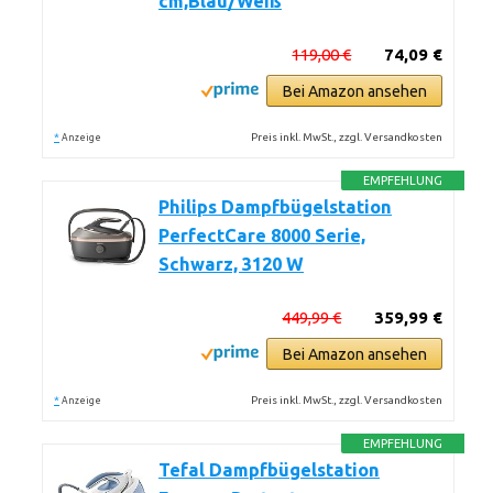
cm,Blau/Weiß
119,00 €
74,09 €
Bei Amazon ansehen
*
Preis inkl. MwSt., zzgl. Versandkosten
Anzeige
EMPFEHLUNG
Philips Dampfbügelstation
PerfectCare 8000 Serie,
Schwarz, 3120 W
449,99 €
359,99 €
Bei Amazon ansehen
*
Preis inkl. MwSt., zzgl. Versandkosten
Anzeige
EMPFEHLUNG
Tefal Dampfbügelstation