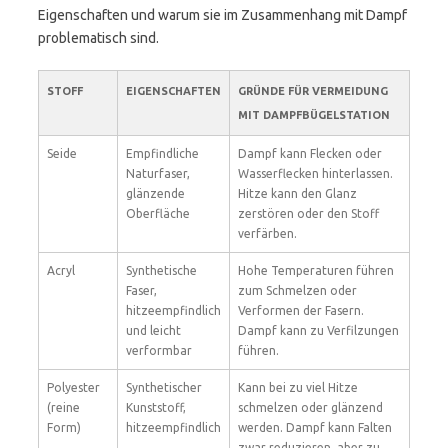
Eigenschaften und warum sie im Zusammenhang mit Dampf
problematisch sind.
STOFF
EIGENSCHAFTEN
GRÜNDE FÜR VERMEIDUNG
MIT DAMPFBÜGELSTATION
Seide
Empfindliche
Dampf kann Flecken oder
Naturfaser,
Wasserflecken hinterlassen.
glänzende
Hitze kann den Glanz
Oberfläche
zerstören oder den Stoff
verfärben.
Acryl
Synthetische
Hohe Temperaturen führen
Faser,
zum Schmelzen oder
hitzeempfindlich
Verformen der Fasern.
und leicht
Dampf kann zu Verfilzungen
verformbar
führen.
Polyester
Synthetischer
Kann bei zu viel Hitze
(reine
Kunststoff,
schmelzen oder glänzend
Form)
hitzeempfindlich
werden. Dampf kann Falten
zwar reduzieren, aber zu