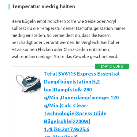
Temperatur niedrig halten
Beim Bügeln empfindlicher Stoffe wie Seide oder Acryl
solltest du die Temperatur deiner Dampfbügelstation immer
niedrig einstellen. So vermeidest du, dass die Fasern
beschädigt oder verfärbt werden. Im Vergleich: Bei hoher
Hitze können Flecken oder Glanzstellen entstehen,
während bei niedriger Stufe das Gewebe geschont wird.
EMPFEHLUNG
Tefal SV6115 Express Essential
Dampfbügelstation|5,2
bar|Dampfstoß: 280
g/Min.,Dauerdampfmenge: 120
g/Min.|Calc Clear-
Technologie|Xpress Glide
Bügelsohle|2200W|
1.4L|36.2x17.9x25.6