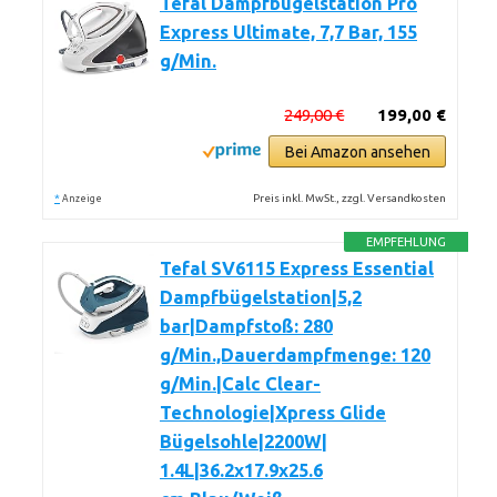
Tefal Dampfbügelstation Pro
Express Ultimate, 7,7 Bar, 155
g/Min.
249,00 €
199,00 €
Bei Amazon ansehen
*
Preis inkl. MwSt., zzgl. Versandkosten
Anzeige
EMPFEHLUNG
Tefal SV6115 Express Essential
Dampfbügelstation|5,2
bar|Dampfstoß: 280
g/Min.,Dauerdampfmenge: 120
g/Min.|Calc Clear-
Technologie|Xpress Glide
Bügelsohle|2200W|
1.4L|36.2x17.9x25.6