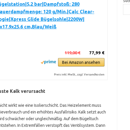
Suc
gelstation|5,2 bar|Dampfstoß: 280
Dauerdampfmenge: 120 g/Min.|Calc Clear-
ogie|Xpress Glide Bügelsohle|2200W|
2x17.9x25.6 cm,Blau/Weiß
119,00 €
77,99 €
Bei Amazon ansehen
Preis inkl. MwSt., zzgl. Versandkosten
ste Kalk verursacht
hicht wirkt wie eine Isolierschicht. Das Heizelement muss
gieverbrauch und ein erhöhtes Ausfallrisiko. Kalk setzt auch
rd schwächer oder ungleichmäßig. Auf dem Bügeltuch
stehen. In Extremfällen verstopft das Ventilsystem. Dann