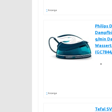
*
Anzeige
Philips 
Dampfbü
g/min Da
Wassert
(GC7844
*
Anzeige
Tefal SV