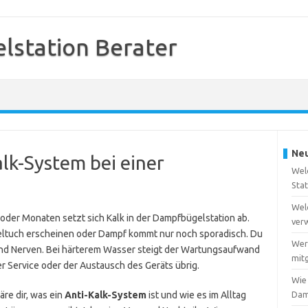
station Berater
Neu
alk-System bei einer
Wel
Sta
Wel
oder Monaten setzt sich Kalk in der Dampfbügelstation ab.
ver
eltuch erscheinen oder Dampf kommt nur noch sporadisch. Du
Wer
und Nerven. Bei härterem Wasser steigt der Wartungsaufwand
mitg
er Service oder der Austausch des Geräts übrig.
Wie
äre dir, was ein
Anti-Kalk-System
ist und wie es im Alltag
Dam