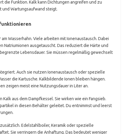
ert die Funktion. Kalk kann Dichtungen angreifen und zu
kt und Wartungsaufwand steigt.
 funktionieren
r am Wasserhahn. Viele arbeiten mit Ionenaustausch. Dabei
 Natriumionen ausgetauscht. Das reduziert die Härte und
ine begrenzte Lebensdauer. Sie müssen regelmäßig gewechselt
integriert. Auch sie nutzen Ionenaustausch oder spezielle
Wasser die Kartusche. Kalkbildende Ionen bleiben hängen.
hen zeigen meist eine Nutzungsdauer in Liter an.
 Kalk aus dem Dampfkessel. Sie wirken wie ein Fangsieb.
rtikel in diesen Behälter geleitet. Du entnimmst und leerst
rungen.
zusätzlich. Edelstahlboiler, Keramik oder spezielle
aftet. Sie verringern die Anhaftung. Das bedeutet weniger