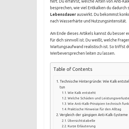
hilft. Du erfährst, welche Arten von Anti-Kal
besprechen, wie viel Entkalken du dadurch s
Lebensdauer
auswirkt. Du bekommst konkre
nach Wasserhärte und Nutzungsintensität.
Am Ende dieses Artikels kannst du besser e
für dich sinnvoll ist. Du weißt, welche Frag
Wartungsaufwand realistisch ist. So triffst 
Werbeversprechen leiten zu lassen.
Table of Contents
Technische Hintergründe: Wie Kalk entste
tun
Wie Kalk entsteht
Welche Schäden und Leistungsverluste
Wie Anti‑Kalk‑Prinzipien technisch fun
Praktische Hinweise für den Alltag
Vergleich der gängigen Anti‑Kalk‑Systeme
Übersichtstabelle
Kurze Erläuterung