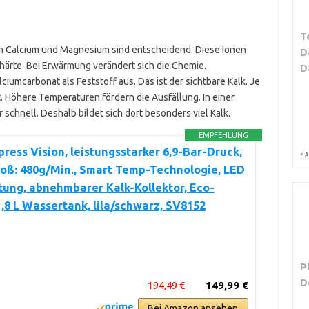
T
em Calcium und Magnesium sind entscheidend. Diese Ionen
D
härte. Bei Erwärmung verändert sich die Chemie.
D
ciumcarbonat als Feststoff aus. Das ist der sichtbare Kalk. Je
. Höhere Temperaturen fördern die Ausfällung. In einer
chnell. Deshalb bildet sich dort besonders viel Kalk.
EMPFEHLUNG
press Vision, leistungsstarker 6,9-Bar-Druck,
*
A
oß: 480g/Min., Smart Temp-Technologie, LED
ung, abnehmbarer Kalk-Kollektor, Eco-
,8 L Wassertank, lila/schwarz, SV8152
P
D
194,49 €
149,99 €
Bei Amazon ansehen