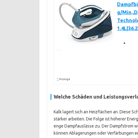
Dampfbü
g/Min.,
Technol
1.4L|36.
*
Anzeige
Welche Schäden und Leistungsverlu
Kalk lagert sich an Heizflächen an. Diese Sc
stärker arbeiten. Die Folge ist höherer Ener
enge Dampfauslässe zu. Der Dampfstrom wi
können Ablagerungen oder Verfärbungen ent