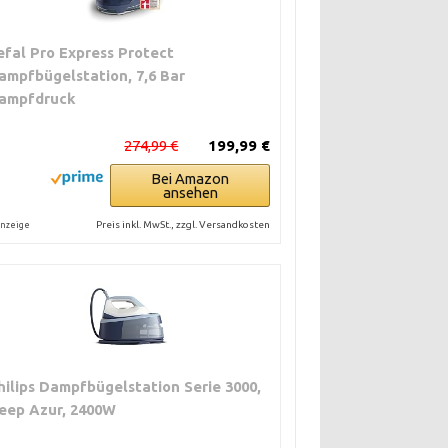
efal Pro Express Protect
ampfbügelstation, 7,6 Bar
ampfdruck
274,99 €
199,99 €
Bei Amazon
ansehen
Preis inkl. MwSt., zzgl. Versandkosten
nzeige
hilips Dampfbügelstation Serie 3000,
eep Azur, 2400W