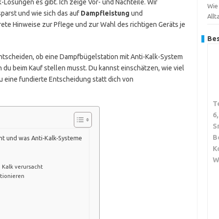
k-Lösungen es gibt. Ich zeige Vor- und Nachteile. Wir
Wie
parst und wie sich das auf
Dampfleistung
und
Allt
te Hinweise zur Pflege und zur Wahl des richtigen Geräts je
Bes
ntscheiden, ob eine Dampfbügelstation mit Anti-Kalk-System
en du beim Kauf stellen musst. Du kannst einschätzen, wie viel
du eine fundierte Entscheidung statt dich von
T
6
S
B
ht und was Anti‑Kalk‑Systeme
K
W
 Kalk verursacht
ktionieren