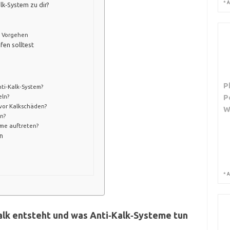
*
A
lk‑System zu dir?
n Vorgehen
fen solltest
P
ti‑Kalk‑System?
eln?
P
 vor Kalkschäden?
n?
me auftreten?
en
*
A
alk entsteht und was Anti‑Kalk‑Systeme tun