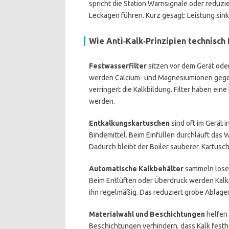
spricht die Station Warnsignale oder reduzi
Leckagen führen. Kurz gesagt: Leistung sin
Wie Anti‑Kalk‑Prinzipien technisch
Festwasserfilter
sitzen vor dem Gerät ode
werden Calcium- und Magnesiumionen gegen
verringert die Kalkbildung. Filter haben e
werden.
Entkalkungskartuschen
sind oft im Gerät 
Bindemittel. Beim Einfüllen durchläuft das 
Dadurch bleibt der Boiler sauberer. Kartusc
Automatische Kalkbehälter
sammeln losen
Beim Entlüften oder Überdruck werden Kalkpa
ihn regelmäßig. Das reduziert grobe Ablage
Materialwahl und Beschichtungen
helfen 
Beschichtungen verhindern, dass Kalk festh