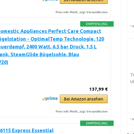
Preis inkl. MwSt., zzgl. Versandkosten
EMPFEHLUNG
*
A
Domestic Appliances Perfect Care Compact
gelstation - OptimalTemp Technologie, 120
uerdampf, 2400 Watt, 6,5 bar Druck, 1,5 L
ank, SteamGlide Bügelsohle, Blau
/20)
T
U
137,99 €
Bei Amazon ansehen
Preis inkl. MwSt., zzgl. Versandkosten
*
A
EMPFEHLUNG
6115 Express Essential