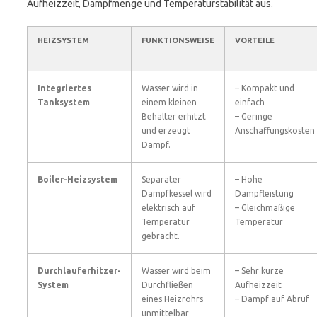
Aufheizzeit, Dampfmenge und Temperaturstabilität aus.
HEIZSYSTEM
FUNKTIONSWEISE
VORTEILE
Integriertes
Wasser wird in
– Kompakt und
Tanksystem
einem kleinen
einfach
Behälter erhitzt
– Geringe
und erzeugt
Anschaffungskosten
Dampf.
Boiler-Heizsystem
Separater
– Hohe
Dampfkessel wird
Dampfleistung
elektrisch auf
– Gleichmäßige
Temperatur
Temperatur
gebracht.
Durchlauferhitzer-
Wasser wird beim
– Sehr kurze
System
Durchfließen
Aufheizzeit
eines Heizrohrs
– Dampf auf Abruf
unmittelbar