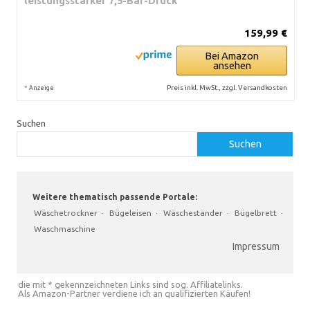
leistungsstarker 7,5-Bar-Druck
159,99 €
Bei Amazon
ansehen
*
Preis inkl. MwSt., zzgl. Versandkosten
Anzeige
Suchen
Suchen
Weitere thematisch passende Portale:
Wäschetrockner
·
Bügeleisen
·
Wäscheständer
·
Bügelbrett
·
Waschmaschine
Impressum
die mit * gekennzeichneten Links sind sog. Affiliatelinks.
Als Amazon-Partner verdiene ich an qualifizierten Käufen!