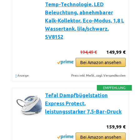
Temp-Technologie, LED
Beleuchtung, abnehmbarer
Kalk-Kollektor, Eco-Modus, 1,8 L
Wassertank, lila/schwarz,
SV8152
194,49 €
149,99 €
Bei Amazon ansehen
*
Preis inkl. MwSt., zzgl. Versandkosten
Anzeige
EMPFEHLUNG
Tefal Dampfbügelstation
Express Protect,
leistungsstarker 7,5-Bar-Druck
159,99 €
Bei Amazon ansehen