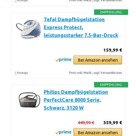
*
Preis inkl. MwSt., zzgl. Versandkosten
Anzeige
EMPFEHLUNG
Tefal Dampfbügelstation
Express Protect,
leistungsstarker 7,5-Bar-Druck
159,99 €
Bei Amazon ansehen
*
Preis inkl. MwSt., zzgl. Versandkosten
Anzeige
EMPFEHLUNG
Philips Dampfbügelstation
PerfectCare 8000 Serie,
Schwarz, 3120 W
449,99 €
359,99 €
Bei Amazon ansehen