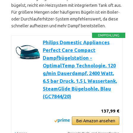
bügelst, reicht ein Heizsystem mit integriertem Tank oft aus.
Für größere Mengen oder häufigeres Bügeln ist ein Boiler-
oder Durchlauferhitzer-System empfehlenswert, da diese
schneller aufheizen und mehr Dampf bereitstellen.
EMPFEHLUNG
Philips Domestic Appliances
Perfect Care Compact
Dampfbügelstation -
OptimalTemp Technologie, 120
g/min Dauerdampf, 2400 Watt,
6,5 bar Druck, 1,5 L Wassertank,
SteamGlide Bügelsohle, Blau
(GC7844/20)
137,99 €
Bei Amazon ansehen