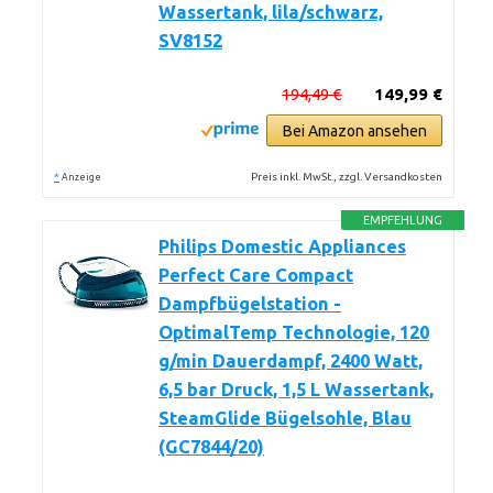
Wassertank, lila/schwarz,
SV8152
194,49 €
149,99 €
Bei Amazon ansehen
*
Preis inkl. MwSt., zzgl. Versandkosten
Anzeige
EMPFEHLUNG
Philips Domestic Appliances
Perfect Care Compact
Dampfbügelstation -
OptimalTemp Technologie, 120
g/min Dauerdampf, 2400 Watt,
6,5 bar Druck, 1,5 L Wassertank,
SteamGlide Bügelsohle, Blau
(GC7844/20)