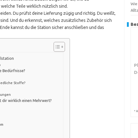
Wie
welche Teile wirklich nützlich sind.
Allt
meiden. Du prüfst deine Lieferung zügig und richtig. Du weißt,
 sind. Und du erkennst, welches zusätzliches Zubehör sich
Bes
Ende kannst du die Station sicher anschließen und das
lstation
P
n
e Bedürfnisse?
D
edliche Stoffe?
lungen
dir wirklich einen Mehrwert?
*
A
um