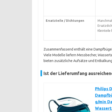
Ersatzteile / Dichtungen
Manchmal 
Ersatzdic
Kleinteile 
Zusammenfassend enthält eine Dampfbügelst
Viele Modelle liefern Messbecher, Wassert
bieten zusätzliche Aufsätze und Entkalkung
Ist der Lieferumfang ausreichen
Philips 
Dampfbü
g/min Da
Wassert