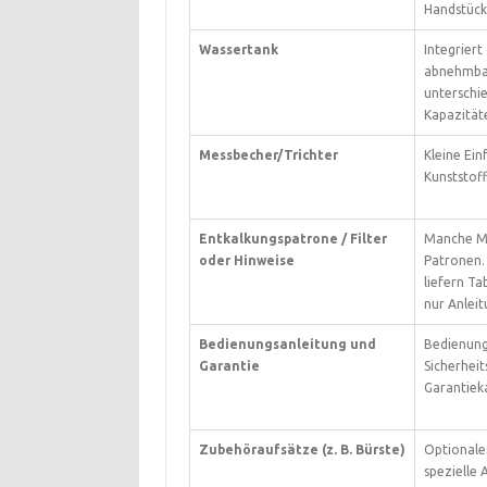
Handstück
Wassertank
Integriert
abnehmba
unterschie
Kapazität
Messbecher/Trichter
Kleine Einf
Kunststoff
Entkalkungspatrone / Filter
Manche M
oder Hinweise
Patronen.
liefern Ta
nur Anleit
Bedienungsanleitung und
Bedienung
Garantie
Sicherheit
Garantiek
Zubehöraufsätze (z. B. Bürste)
Optionale
spezielle