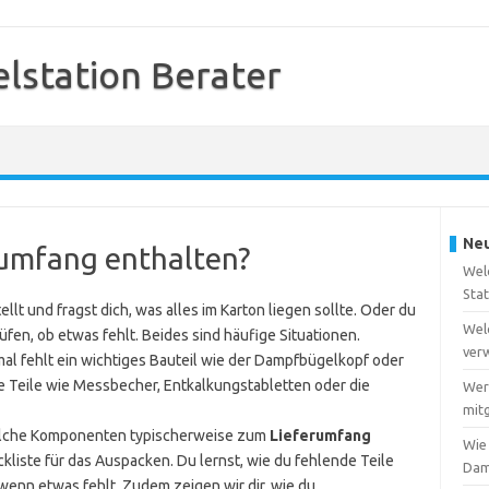
station Berater
Neu
erumfang enthalten?
Wel
Sta
lt und fragst dich, was alles im Karton liegen sollte. Oder du
Wel
fen, ob etwas fehlt. Beides sind häufige Situationen.
ver
al fehlt ein wichtiges Bauteil wie der Dampfbügelkopf oder
ne Teile wie Messbecher, Entkalkungstabletten oder die
Wer
mitg
welche Komponenten typischerweise zum
Lieferumfang
Wie
liste für das Auspacken. Du lernst, wie du fehlende Teile
Dam
 wenn etwas fehlt. Zudem zeigen wir dir, wie du