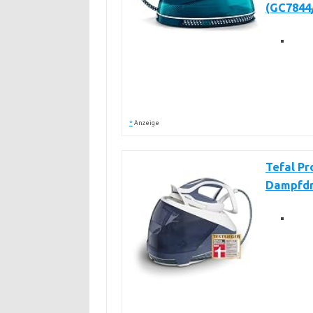
(GC7844
*
Anzeige
Tefal Pr
Dampfd