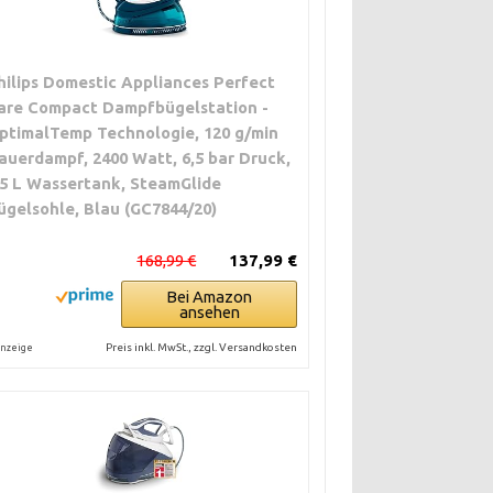
hilips Domestic Appliances Perfect
are Compact Dampfbügelstation -
ptimalTemp Technologie, 120 g/min
auerdampf, 2400 Watt, 6,5 bar Druck,
,5 L Wassertank, SteamGlide
ügelsohle, Blau (GC7844/20)
168,99 €
137,99 €
Bei Amazon
ansehen
Preis inkl. MwSt., zzgl. Versandkosten
nzeige