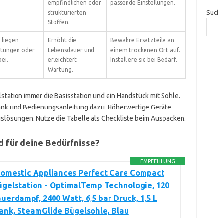
empfindlichen oder
passende Einstellungen.
Suc
strukturierten
Stoffen.
liegen
Erhöht die
Bewahre Ersatzteile an
htungen oder
Lebensdauer und
einem trockenen Ort auf.
bei.
erleichtert
Installiere sie bei Bedarf.
Wartung.
ation immer die Basisstation und ein Handstück mit Sohle.
ank und Bedienungsanleitung dazu. Höherwertige Geräte
slösungen. Nutze die Tabelle als Checkliste beim Auspacken.
d für deine Bedürfnisse?
EMPFEHLUNG
Domestic Appliances Perfect Care Compact
gelstation - OptimalTemp Technologie, 120
uerdampf, 2400 Watt, 6,5 bar Druck, 1,5 L
ank, SteamGlide Bügelsohle, Blau