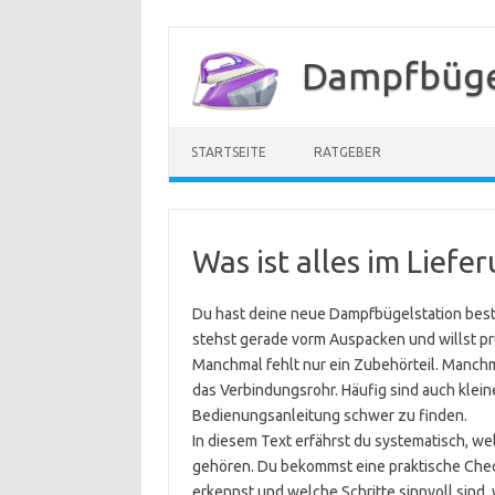
Zum
Inhalt
Dampfbügel
springen
STARTSEITE
RATGEBER
Was ist alles im Lief
Du hast deine neue Dampfbügelstation bestel
stehst gerade vorm Auspacken und willst prü
Manchmal fehlt nur ein Zubehörteil. Manchm
das Verbindungsrohr. Häufig sind auch klei
Bedienungsanleitung schwer zu finden.
In diesem Text erfährst du systematisch, 
gehören. Du bekommst eine praktische Check
erkennst und welche Schritte sinnvoll sind,