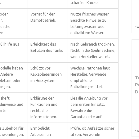
.
scharfen Knicke.
 oder
Vorrat für den
Nutze frisches Wasser.
r,
Dampfbetrieb.
Beachte Hinweise zu
dliche
Leitungswasser oder
*
A
en.
entkalktem Wasser.
üllhilfe aus
Erleichtert das
Nach Gebrauch trocknen.
.
Befüllen des Tanks.
Nicht in die Spülmaschine,
wenn Hersteller warnt.
odelle haben
Schützt vor
Wechsle Patronen laut
 Andere
Kalkablagerungen
Hersteller. Verwende
T
bletten oder
im Heizsystem.
empfohlene
P
ungen.
Entkalkungsmittel.
D
sheft,
Erklärung der
Lies die Anleitung vor
shinweise und
Funktionen und
dem ersten Einsatz.
arte.
rechtliche
Bewahre die
Informationen.
Garantiekarte auf.
s Zubehör für
Ermöglicht
Prüfe, ob Aufsätze sicher
*
A
 Anwendungen.
Arbeiten an
sitzen. Verwende