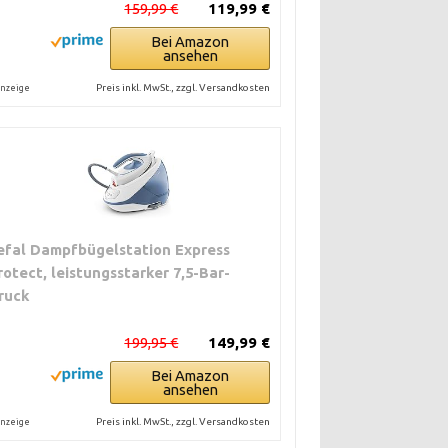
159,99 €
119,99 €
Bei Amazon
ansehen
Preis inkl. MwSt., zzgl. Versandkosten
nzeige
efal Dampfbügelstation Express
rotect, leistungsstarker 7,5-Bar-
ruck
199,95 €
149,99 €
Bei Amazon
ansehen
Preis inkl. MwSt., zzgl. Versandkosten
nzeige