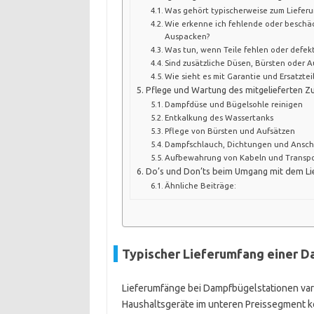
Was gehört typischerweise zum Liefer
Wie erkenne ich fehlende oder beschäd
Auspacken?
Was tun, wenn Teile fehlen oder defekt
Sind zusätzliche Düsen, Bürsten oder 
Wie sieht es mit Garantie und Ersatztei
Pflege und Wartung des mitgelieferten Z
Dampfdüse und Bügelsohle reinigen
Entkalkung des Wassertanks
Pflege von Bürsten und Aufsätzen
Dampfschlauch, Dichtungen und Anschl
Aufbewahrung von Kabeln und Transp
Do’s und Don’ts beim Umgang mit dem L
Ähnliche Beiträge:
Typischer Lieferumfang einer 
Lieferumfänge bei Dampfbügelstationen varii
Haushaltsgeräte im unteren Preissegment k