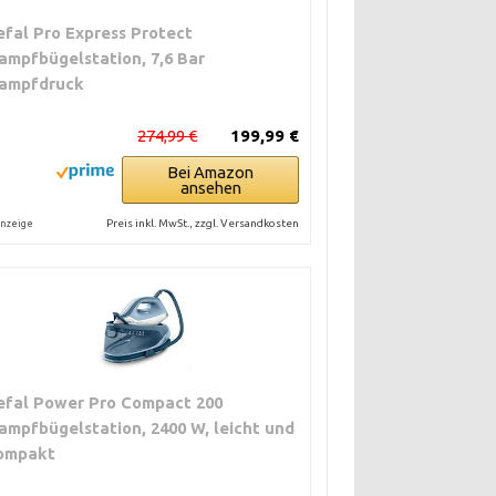
efal Pro Express Protect
ampfbügelstation, 7,6 Bar
ampfdruck
274,99 €
199,99 €
Bei Amazon
ansehen
Preis inkl. MwSt., zzgl. Versandkosten
nzeige
efal Power Pro Compact 200
ampfbügelstation, 2400 W, leicht und
ompakt