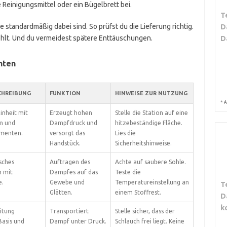
Reinigungsmittel oder ein Bügelbrett bei.
T
e standardmäßig dabei sind. So prüfst du die Lieferung richtig.
D
fehlt. Und du vermeidest spätere Enttäuschungen.
D
nten
CHREIBUNG
FUNKTION
HINWEISE ZUR NUTZUNG
*
A
inheit mit
Erzeugt hohen
Stelle die Station auf eine
m und
Dampfdruck und
hitzebeständige Fläche.
menten.
versorgt das
Lies die
Handstück.
Sicherheitshinweise.
sches
Auftragen des
Achte auf saubere Sohle.
n mit
Dampfes auf das
Teste die
e.
Gewebe und
Temperatureinstellung an
T
Glätten.
einem Stoffrest.
D
k
eitung
Transportiert
Stelle sicher, dass der
Basis und
Dampf unter Druck.
Schlauch frei liegt. Keine