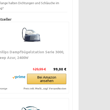
 lange halten Dichtungen und Schläuche im
ag?
tseller
hilips Dampfbügelstation Serie 3000,
eep Azur, 2400W
129,99 €
99,00 €
Bei Amazon
ansehen
Preis inkl. MwSt., zzgl. Versandkosten
nzeige