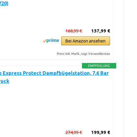
/20)
168,99 €
137,99 €
Bei Amazon ansehen
Preis inkl. MwSt., zzgl. Versandkosten
EMPFEHLUNG
o Express Protect Dampfbügelstation, 7,6 Bar
ruck
274,99 €
199,99 €