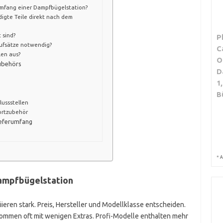
umfang einer Dampfbügelstation?
igte Teile direkt nach dem
 sind?
P
Aufsätze notwendig?
C
len aus?
O
ubehörs
D
1
B
ussstellen
ortzubehör
ieferumfang
*
A
Dampfbügelstation
eren stark. Preis, Hersteller und Modellklasse entscheiden.
ommen oft mit wenigen Extras. Profi-Modelle enthalten mehr