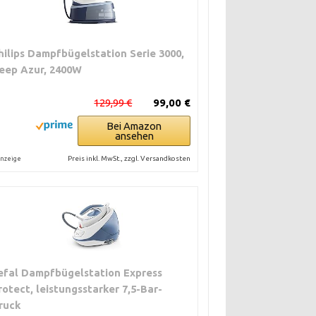
hilips Dampfbügelstation Serie 3000,
eep Azur, 2400W
129,99 €
99,00 €
Bei Amazon
ansehen
Preis inkl. MwSt., zzgl. Versandkosten
nzeige
efal Dampfbügelstation Express
rotect, leistungsstarker 7,5-Bar-
ruck