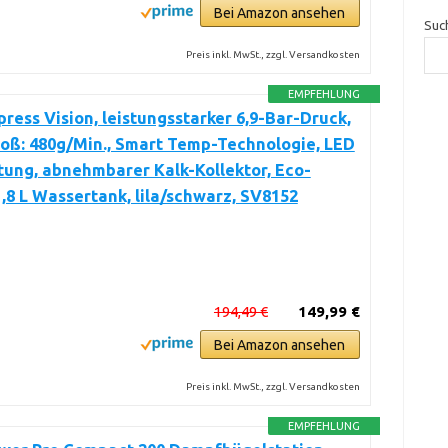
Bei Amazon ansehen
Suc
Preis inkl. MwSt., zzgl. Versandkosten
EMPFEHLUNG
press Vision, leistungsstarker 6,9-Bar-Druck,
oß: 480g/Min., Smart Temp-Technologie, LED
ung, abnehmbarer Kalk-Kollektor, Eco-
,8 L Wassertank, lila/schwarz, SV8152
194,49 €
149,99 €
Bei Amazon ansehen
Preis inkl. MwSt., zzgl. Versandkosten
EMPFEHLUNG