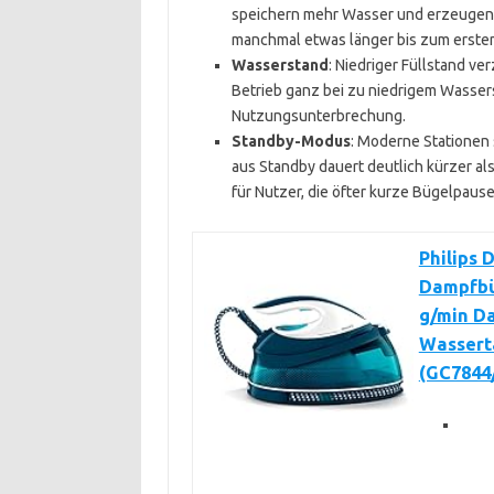
speichern mehr Wasser und erzeugen k
manchmal etwas länger bis zum ersten
Wasserstand
: Niedriger Füllstand v
Betrieb ganz bei zu niedrigem Wassers
Nutzungsunterbrechung.
Standby-Modus
: Moderne Stationen
aus Standby dauert deutlich kürzer al
für Nutzer, die öfter kurze Bügelpaus
Philips 
Dampfbü
g/min Da
Wassert
(GC7844