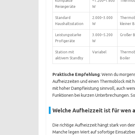
Kompakte
~1.200–1.600
Thermob
Reisegeräte
W
Standard
2.000–3.000
Thermob
Haushaltsstation
W
kleiner B
Leistungsstarke
3.000–5.200
Großer B
Profigeräte
W
Station mit
Variabel
Thermob
aktivem Standby
Boiler
Praktische Empfehlung
: Wenn du morgens 
Aufheizzeiten und einen Thermoblock mit ho
mit hoher Dampfleistung sinnvoll, auch wenn
Funktionen bei kurzen Unterbrechungen. So 
Welche Aufheizzeit ist für wen 
Die richtige Aufheizzeit hängt stark von de
Manche legen Wert auf sofortige Einsatzbe