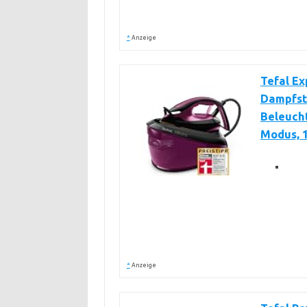
*
Anzeige
Tefal Ex
Dampfst
Beleucht
Modus, 1
*
Anzeige