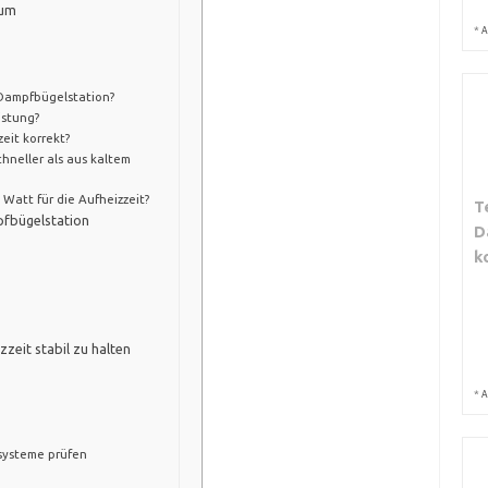
ium
*
A
 Dampfbügelstation?
istung?
eit korrekt?
hneller als aus kaltem
 Watt für die Aufheizzeit?
T
pfbügelstation
D
k
zeit stabil zu halten
*
A
systeme prüfen