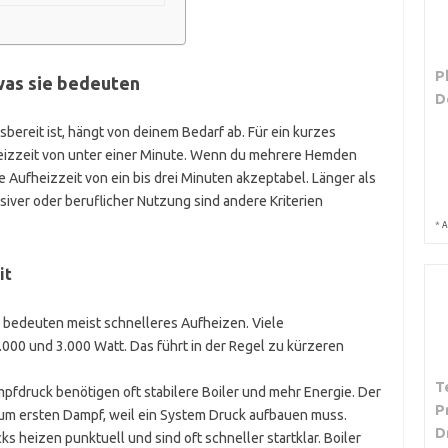
P
was sie bedeuten
D
bereit ist, hängt von deinem Bedarf ab. Für ein kurzes
heizzeit von unter einer Minute. Wenn du mehrere Hemden
 Aufheizzeit von ein bis drei Minuten akzeptabel. Länger als
nsiver oder beruflicher Nutzung sind andere Kriterien
*
A
it
 bedeuten meist schnelleres Aufheizen. Viele
000 und 3.000 Watt. Das führt in der Regel zu kürzeren
T
pfdruck benötigen oft stabilere Boiler und mehr Energie. Der
P
 zum ersten Dampf, weil ein System Druck aufbauen muss.
D
s heizen punktuell und sind oft schneller startklar. Boiler