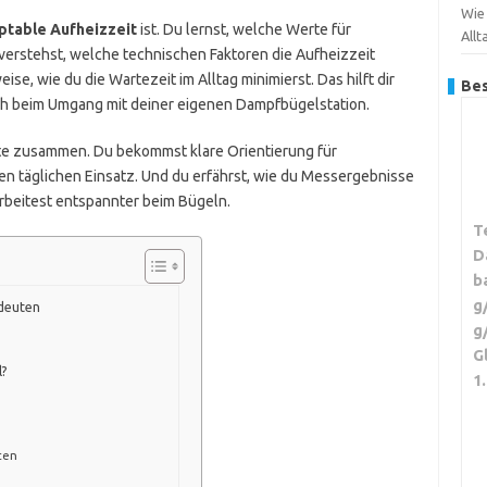
Wie
ptable Aufheizzeit
ist. Du lernst, welche Werte für
Allt
 verstehst, welche technischen Faktoren die Aufheizzeit
e, wie du die Wartezeit im Alltag minimierst. Das hilft dir
Bes
auch beim Umgang mit deiner eigenen Dampfbügelstation.
kte zusammen. Du bekommst klare Orientierung für
en täglichen Einsatz. Und du erfährst, wie du Messergebnisse
 arbeitest entspannter beim Bügeln.
T
D
b
g
deuten
g
G
l?
1
ten