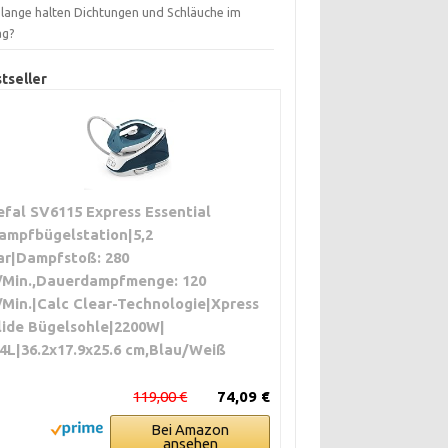
 lange halten Dichtungen und Schläuche im
ag?
tseller
efal SV6115 Express Essential
ampfbügelstation|5,2
ar|Dampfstoß: 280
/Min.,Dauerdampfmenge: 120
/Min.|Calc Clear-Technologie|Xpress
lide Bügelsohle|2200W|
.4L|36.2x17.9x25.6 cm,Blau/Weiß
119,00 €
74,09 €
Bei Amazon
ansehen