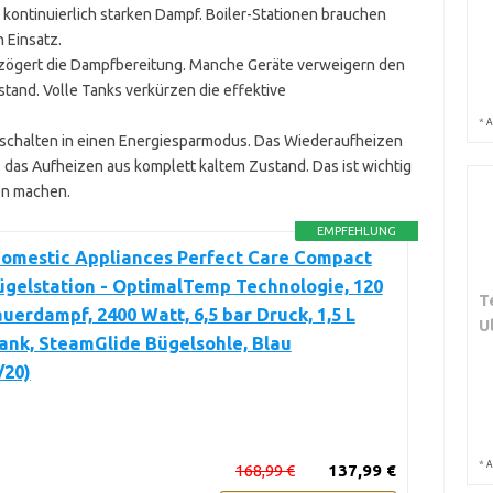
ontinuierlich starken Dampf. Boiler-Stationen brauchen
 Einsatz.
erzögert die Dampfbereitung. Manche Geräte verweigern den
tand. Volle Tanks verkürzen die effektive
*
A
 schalten in einen Energiesparmodus. Das Wiederaufheizen
s das Aufheizen aus komplett kaltem Zustand. Das ist wichtig
en machen.
EMPFEHLUNG
Domestic Appliances Perfect Care Compact
gelstation - OptimalTemp Technologie, 120
T
uerdampf, 2400 Watt, 6,5 bar Druck, 1,5 L
U
ank, SteamGlide Bügelsohle, Blau
/20)
*
A
168,99 €
137,99 €