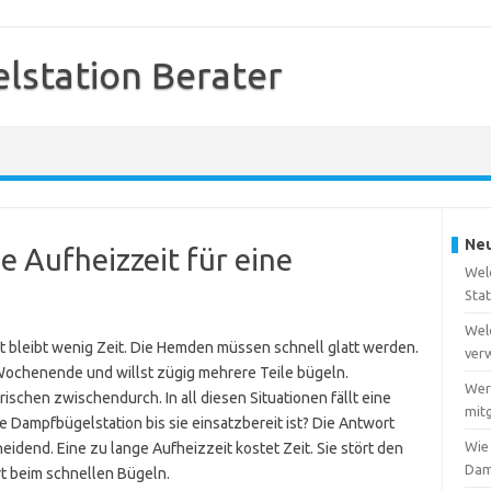
station Berater
Neu
e Aufheizzeit für eine
Wel
Sta
Wel
t bleibt wenig Zeit. Die Hemden müssen schnell glatt werden.
ver
Wochenende und willst zügig mehrere Teile bügeln.
Wer
ischen zwischendurch. In all diesen Situationen fällt eine
mitg
e Dampfbügelstation bis sie einsatzbereit ist? Die Antwort
Wie
cheidend. Eine zu lange Aufheizzeit kostet Zeit. Sie stört den
Dam
t beim schnellen Bügeln.