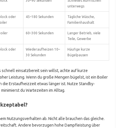
lock
30–90 Sekunden
Schnelles Auffrischen
unterwegs
lock oder
45–180 Sekunden
Tägliche Wäsche,
oiler
Familienhaushalt
oiler
60–300 Sekunden
Langer Betrieb, viele
Teile, Gewerbe
lock oder
Wiederaufheizen 10–
Häufige kurze
30 Sekunden
Bügelpausen
schnell einsatzbereit sein willst, achte auf kurze
her Leistung. Wenn du große Mengen bügelst, ist ein Boiler
 die Erstaufheizzeit etwas länger ist. Nutze Standby-
minimierst du Wartezeiten im Alltag.
akzeptabel?
inem Nutzungsverhalten ab. Nicht alle brauchen das gleiche.
reitschaft. Andere bevorzugen hohe Dampfleistung über