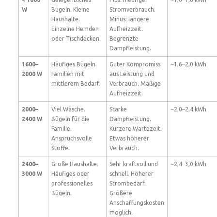
W
Bügeln. Kleine
Stromverbrauch.
Haushalte.
Minus: längere
Einzelne Hemden
Aufheizzeit.
oder Tischdecken.
Begrenzte
Dampfleistung.
1600–
Häufiges Bügeln.
Guter Kompromiss
~1,6–2,0 kWh
2000 W
Familien mit
aus Leistung und
mittlerem Bedarf.
Verbrauch. Mäßige
Aufheizzeit.
2000–
Viel Wäsche.
Starke
~2,0–2,4 kWh
2400 W
Bügeln für die
Dampfleistung.
Familie.
Kürzere Wartezeit.
Anspruchsvolle
Etwas höherer
Stoffe.
Verbrauch.
2400–
Große Haushalte.
Sehr kraftvoll und
~2,4–3,0 kWh
3000 W
Häufiges oder
schnell. Höherer
professionelles
Strombedarf.
Bügeln.
Größere
Anschaffungskosten
möglich.