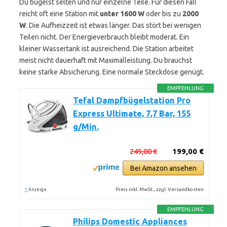
Du bügelst selten und nur einzelne Teile. Für diesen Fall
reicht oft eine Station mit
unter 1600 W
oder bis zu
2000
W
. Die Aufheizzeit ist etwas länger. Das stört bei wenigen
Teilen nicht. Der Energieverbrauch bleibt moderat. Ein
kleiner Wassertank ist ausreichend. Die Station arbeitet
meist nicht dauerhaft mit Maximalleistung. Du brauchst
keine starke Absicherung. Eine normale Steckdose genügt.
EMPFEHLUNG
Tefal Dampfbügelstation Pro
Express Ultimate, 7,7 Bar, 155
g/Min.
249,00 €
199,00 €
Bei Amazon ansehen
*
Preis inkl. MwSt., zzgl. Versandkosten
Anzeige
EMPFEHLUNG
Philips Domestic Appliances