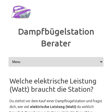
Zum
Inhalt
springen
Dampfbügelstation
Berater
Welche elektrische Leistung
(Watt) braucht die Station?
Du stehst vor dem Kauf einer Dampfbügelstation und fragst
dich, wie viel
elektrische Leistung (Watt)
du wirklich