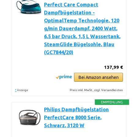
Perfect Care Compact
Dampfbügelstation -
OptimalTemp Technologie, 120
g/min Dauerdampf, 2400 Watt,
6,5 bar Druck, 1,5 L Wassertank,
SteamGlide Bügelsohle, Blau
(GC7844/20)
137,99 €
Bei Amazon ansehen
*
Preis inkl. MwSt., zzgl. Versandkosten
Anzeige
EMPFEHLUNG
Philips Dampfbügelstation
PerfectCare 8000 Serie,
Schwarz, 3120 W