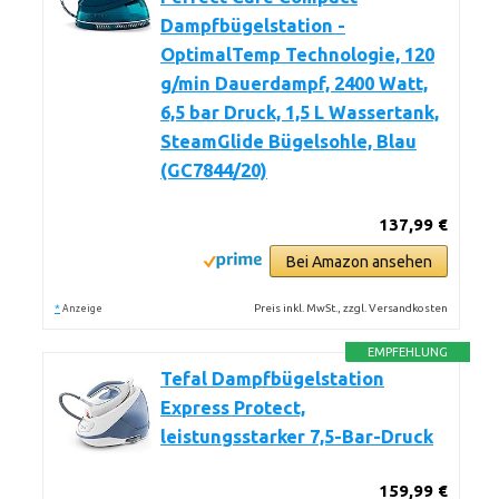
Dampfbügelstation -
OptimalTemp Technologie, 120
g/min Dauerdampf, 2400 Watt,
6,5 bar Druck, 1,5 L Wassertank,
SteamGlide Bügelsohle, Blau
(GC7844/20)
137,99 €
Bei Amazon ansehen
*
Preis inkl. MwSt., zzgl. Versandkosten
Anzeige
EMPFEHLUNG
Tefal Dampfbügelstation
Express Protect,
leistungsstarker 7,5-Bar-Druck
159,99 €