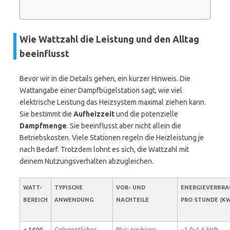
Wie Wattzahl die Leistung und den Alltag
beeinflusst
Bevor wir in die Details gehen, ein kurzer Hinweis. Die
Wattangabe einer Dampfbügelstation sagt, wie viel
elektrische Leistung das Heizsystem maximal ziehen kann.
Sie bestimmt die
Aufheizzeit
und die potenzielle
Dampfmenge
. Sie beeinflusst aber nicht allein die
Betriebskosten. Viele Stationen regeln die Heizleistung je
nach Bedarf. Trotzdem lohnt es sich, die Wattzahl mit
deinem Nutzungsverhalten abzugleichen.
WATT-
TYPISCHE
VOR- UND
ENERGIEVERBRA
BEREICH
ANWENDUNG
NACHTEILE
PRO STUNDE (K
< 1600
Gelegentliches
Plus: niedriger
~1,0–1,6 kWh