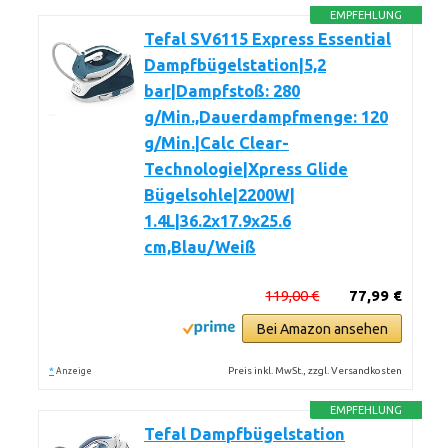
EMPFEHLUNG
Tefal SV6115 Express Essential
Dampfbügelstation|5,2
bar|Dampfstoß: 280
g/Min.,Dauerdampfmenge: 120
g/Min.|Calc Clear-
Technologie|Xpress Glide
Bügelsohle|2200W|
1.4L|36.2x17.9x25.6
cm,Blau/Weiß
119,00 €
77,99 €
Bei Amazon ansehen
*
Preis inkl. MwSt., zzgl. Versandkosten
Anzeige
EMPFEHLUNG
Tefal Dampfbügelstation