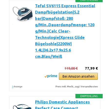
EMPFEHLUNG
Tefal SV6115 Express Essential
Dampfbügelstation|5,2
bar|Dampfstoß: 280
g/Min.,Dauerdampfmenge: 120
g/Min.|Calc Clear-
Technologie|Xpress Glide
Bügelsohle|2200W|
1.4L|36.2x17.9x25.6
cm,Blau/Weiß
119,00 €
77,99 €
Bei Amazon ansehen
*
Preis inkl. MwSt., zzgl. Versandkosten
Anzeige
EMPFEHLUNG
Philips Domestic Appliances
Perfect Care Compact