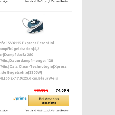
Preis inkl. MwSt., zzgl. Versandkosten
nzeige
efal SV6115 Express Essential
ampfbügelstation|5,2
ar|Dampfstoß: 280
/Min.,Dauerdampfmenge: 120
/Min.|Calc Clear-Technologie|Xpress
lide Bügelsohle|2200W|
.4L|36.2x17.9x25.6 cm,Blau/Weiß
119,00 €
74,09 €
Bei Amazon
ansehen
Preis inkl. MwSt., zzgl. Versandkosten
nzeige