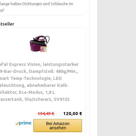
 lange halten Dichtungen und Schläuche im
ag?
tseller
efal Express Vision, leistungsstarker
,9-Bar-Druck, Dampfstoß: 480g/Min.,
mart Temp-Technologie, LED
eleuchtung, abnehmbarer Kalk-
ollektor, Eco-Modus, 1,8 L
assertank, lila/schwarz, SV8152
194,49 €
120,00 €
Bei Amazon
ansehen