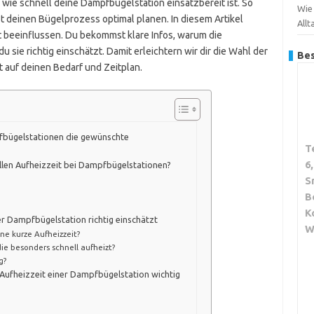
, wie schnell deine Dampfbügelstation einsatzbereit ist. So
Wie
 deinen Bügelprozess optimal planen. In diesem Artikel
Allt
t beeinflussen. Du bekommst klare Infos, warum die
 sie richtig einschätzt. Damit erleichtern wir dir die Wahl der
Bes
auf deinen Bedarf und Zeitplan.
pfbügelstationen die gewünschte
T
6
llen Aufheizzeit bei Dampfbügelstationen?
S
B
K
er Dampfbügelstation richtig einschätzt
W
ine kurze Aufheizzeit?
ie besonders schnell aufheizt?
g?
e Aufheizzeit einer Dampfbügelstation wichtig