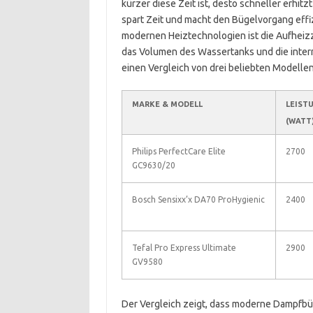
kürzer diese Zeit ist, desto schneller erhit
spart Zeit und macht den Bügelvorgang effiz
modernen Heiztechnologien ist die Aufheizze
das Volumen des Wassertanks und die intern
einen Vergleich von drei beliebten Modellen
MARKE & MODELL
LEIST
(WATT
Philips PerfectCare Elite
2700
GC9630/20
Bosch Sensixx’x DA70 ProHygienic
2400
Tefal Pro Express Ultimate
2900
GV9580
Der Vergleich zeigt, dass moderne Dampfbü