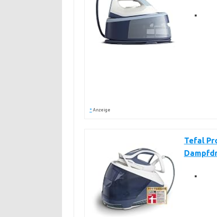
*
Anzeige
Tefal Pr
Dampfd