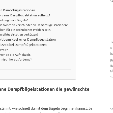
*
A
 von Dampfbügelstationen
bis eine Dampfbügelstation aufheizt?
eistung beim Bügeln?
zeit zwischen verschiedenen Dampfbügelstationen?
hen für ein technisches Problem sein?
ampfbügelstation verkürzen?
zeit beim Kauf einer Dampfbügelstation
T
eizzeit bei Dampfbügelstationen
D
zzeit?
b
menge die Aufheizzeit?
g
hnisch herausfordernd?
g
G
1
dene Dampfbügelstationen die gewünschte
stimmt, wie schnell du mit dem Bügeln beginnen kannst. Je
*
A