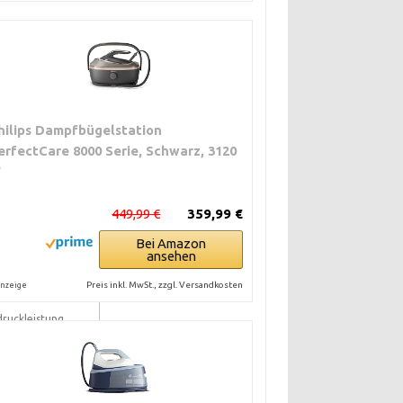
hilips Dampfbügelstation
erfectCare 8000 Serie, Schwarz, 3120
W
les Aufheizen
449,99 €
359,99 €
Bei Amazon
ansehen
r
Preis inkl. MwSt., zzgl. Versandkosten
nzeige
ruckleistung