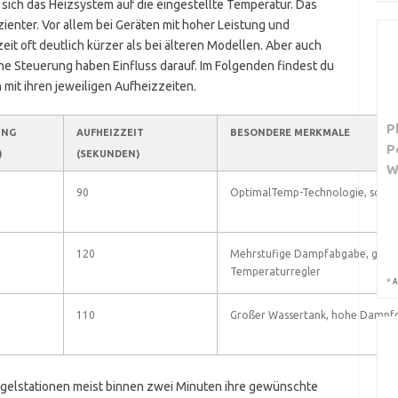
zt sich das Heizsystem auf die eingestellte Temperatur. Das
ienter. Vor allem bei Geräten mit hoher Leistung und
it oft deutlich kürzer als bei älteren Modellen. Aber auch
e Steuerung haben Einfluss darauf. Im Folgenden findest du
 mit ihren jeweiligen Aufheizzeiten.
P
UNG
AUFHEIZZEIT
BESONDERE MERKMALE
P
)
(SEKUNDEN)
90
OptimalTemp-Technologie, schnel
120
Mehrstufige Dampfabgabe, gute
Temperaturregler
*
A
110
Großer Wassertank, hohe Dampfd
gelstationen meist binnen zwei Minuten ihre gewünschte