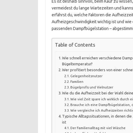
Es ist deshalb sinnvoll, beim Kauf zu wissen
vermeidest du lange Wartezeiten und kannst
erfährst du, welche Faktoren die Aufheizzei
Aufheizgeschwindigkeit wichtig ist und wie du
passenden Dampfbügelstation – abgestimmt 
Table of Contents
Wie schnell erreichen verschiedene Dam
Bügeltemperatur?
Wer profitiert besonders von einer schne
Gelegenheitsnutzer
Familien
Bügelprofis und Vielnutzer
Wie du die Aufheizzeit bei der Wahl dein
Wie viel Zeit spare ich wirklich durch e
Brauche ich eine Dampfbügelstation, d
Wie vergleiche ich Aufheizzeiten richti
Typische Alltagssituationen, in denen di
ist
Der Familienalltag mit viel Wäsche