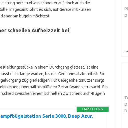
Leistung heizen etwas schneller auf, doch auch die
P
lle. Insgesamt lohnt es sich, auf Geräte mit kurzen
D
nd spontan bügeln möchtest.
ner schnellen Aufheizzeit bei
*
A
 Kleidungsstücke in einem Durchgang glättest, ist eine
sst nicht lange warten, bis das Gerät einsatzbereit ist. So
Bügelvorgang zügig erledigen. Für Gelegenheitsnutzer sorgt
geln keinen unverhältnismäßigen Zeitaufwand verursacht. Ein
terschied zwischen einem schnellen Zwischendurch-Bügeln
T
D
EMPFEHLUNG
D
Dampfbügelstation Serie 3000, Deep Azur,