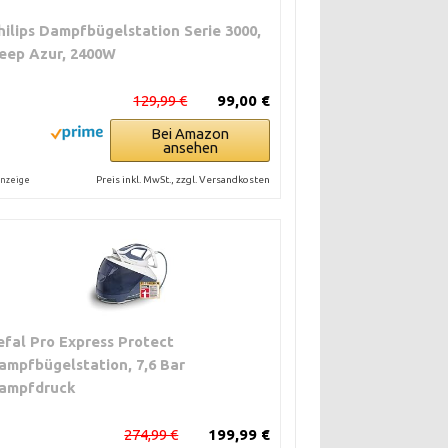
hilips Dampfbügelstation Serie 3000,
eep Azur, 2400W
129,99 €
99,00 €
Bei Amazon
ansehen
Preis inkl. MwSt., zzgl. Versandkosten
nzeige
efal Pro Express Protect
ampfbügelstation, 7,6 Bar
ampfdruck
274,99 €
199,99 €