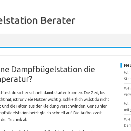
station Berater
Neu
eine Dampfbügelstation die
Wel
peratur?
Sta
Wel
est du sicher schnell damit starten können. Die Zeit, bis
ver
hat, ist für viele Nutzer wichtig. Schließlich willst du nicht
Wer
et und die Falten aus der Kleidung verschwinden. Genau hier
mitg
mpfbügelstation heizt gleich schnell auf. Die Aufheizzeit
Wie
 der Technik ab.
Dam