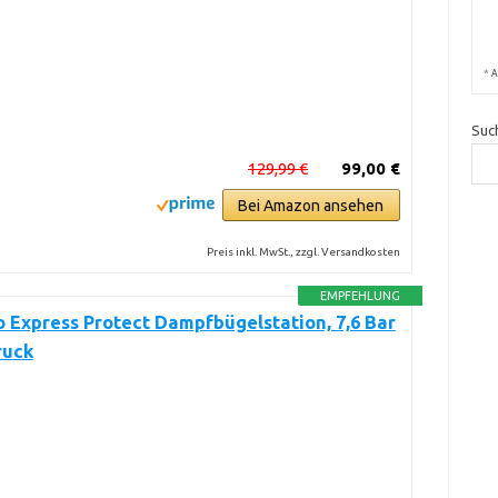
*
A
Suc
129,99 €
99,00 €
Bei Amazon ansehen
Preis inkl. MwSt., zzgl. Versandkosten
EMPFEHLUNG
o Express Protect Dampfbügelstation, 7,6 Bar
ruck