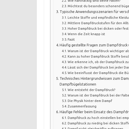
Wie hartnäckig sind deine Falten?
Möchtest du besonders schonend büge
Typische Anwendungsszenarien für vers
Leichte Stoffe und empfindliche Kleid
Mittlere Dampfdruckstufen für den All
Hoher Dampfdruck bei dicken oder fest
Wenn die Zeit knapp ist
Fazit
Häufig gestellte Fragen zum Dampfdruck 
Warum ist der Dampfdruck wichtiger a
Kann zu hoher Dampfdruck Stoffe besc
Wie erkenne ich, ob der Dampfdruck zu n
Lässt sich der Dampfdruck bei jeder Da
Wie beeinflusst der Dampfdruck die Bü
Technisches Hintergrundwissen zum Dam
Dampfbügelstationen
Wie entsteht der Dampfdruck?
Warum ist der Dampfdruck bei der Falt
Die Physik hinter dem Dampf
Zusammenfassung
Häufige Fehler beim Einsatz des Dampfdr
Dampfdruck zu hoch einstellen bei emp
Dampfdruck zu niedrig bei dicken Stoff
Dampf nicht gleichmäßig auftragen