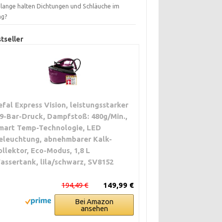
 lange halten Dichtungen und Schläuche im
ag?
tseller
efal Express Vision, leistungsstarker
,9-Bar-Druck, Dampfstoß: 480g/Min.,
mart Temp-Technologie, LED
eleuchtung, abnehmbarer Kalk-
ollektor, Eco-Modus, 1,8 L
assertank, lila/schwarz, SV8152
194,49 €
149,99 €
Bei Amazon
ansehen