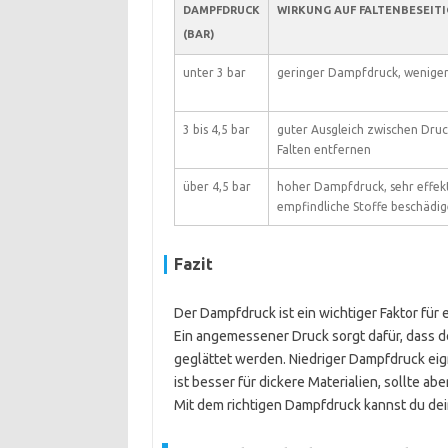
DAMPFDRUCK
WIRKUNG AUF FALTENBESEIT
(BAR)
unter 3 bar
geringer Dampfdruck, weniger 
3 bis 4,5 bar
guter Ausgleich zwischen Dru
Falten entfernen
über 4,5 bar
hoher Dampfdruck, sehr effekt
empfindliche Stoffe beschädi
Fazit
Der Dampfdruck ist ein wichtiger Faktor für
Ein angemessener Druck sorgt dafür, dass de
geglättet werden. Niedriger Dampfdruck eign
ist besser für dickere Materialien, sollte 
Mit dem richtigen Dampfdruck kannst du de