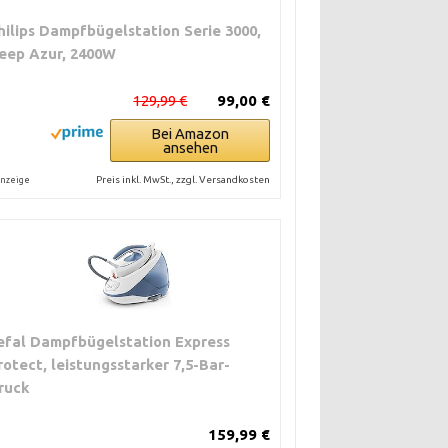
hilips Dampfbügelstation Serie 3000,
eep Azur, 2400W
129,99 €
99,00 €
Bei Amazon
ansehen
Preis inkl. MwSt., zzgl. Versandkosten
nzeige
efal Dampfbügelstation Express
rotect, leistungsstarker 7,5-Bar-
ruck
159,99 €