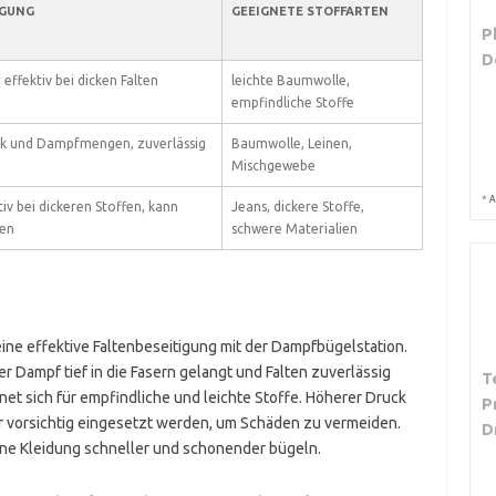
IGUNG
GEEIGNETE STOFFARTEN
P
D
effektiv bei dicken Falten
leichte Baumwolle,
empfindliche Stoffe
ck und Dampfmengen, zuverlässig
Baumwolle, Leinen,
Mischgewebe
*
A
iv bei dickeren Stoffen, kann
Jeans, dickere Stoffe,
gen
schwere Materialien
 eine effektive Faltenbeseitigung mit der Dampfbügelstation.
r Dampf tief in die Fasern gelangt und Falten zuverlässig
T
et sich für empfindliche und leichte Stoffe. Höherer Druck
P
aber vorsichtig eingesetzt werden, um Schäden zu vermeiden.
D
ine Kleidung schneller und schonender bügeln.