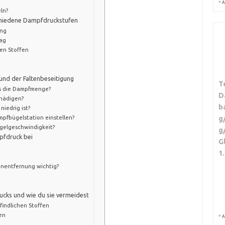
*
A
ln?
chiedene Dampfdruckstufen
ung
tag
en Stoffen
und der Faltenbeseitigung
T
ls die Dampfmenge?
D
hädigen?
b
iedrig ist?
g
mpfbügelstation einstellen?
gelgeschwindigkeit?
g
pfdruck bei
G
1
enentfernung wichtig?
ucks und wie du sie vermeidest
findlichen Stoffen
en
*
A