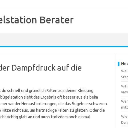
station Berater
Neu
der Dampfdruck auf die
Wel
Sta
Wel
 du schnell und gründlich Falten aus deiner Kleidung
ver
ügelstation sieht das Ergebnis oft besser aus als beim
Wer
immer wieder Herausforderungen, die das Bügeln erschweren.
mitg
itze nicht aus, um hartnäckige Falten zu glätten. Oder die
Wie
cht richtig glatt an und muss trotzdem noch einmal
Dam