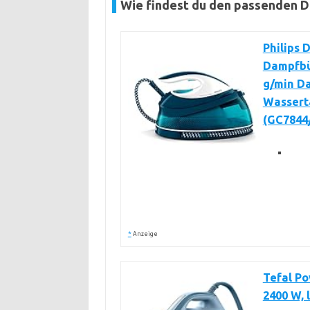
Wie findest du den passenden 
Philips 
Dampfbü
g/min Da
Wassert
(GC7844
*
Anzeige
Tefal P
2400 W, 