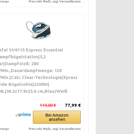
Preis inkl. MwSt., zzgl. Versandkosten
nzeige
efal SV6115 Express Essential
ampfbügelstation|5,2
ar|Dampfstoß: 280
/Min.,Dauerdampfmenge: 120
/Min.|Calc Clear-Technologie|Xpress
lide Bügelsohle|2200W|
.4L|36.2x17.9x25.6 cm,Blau/Weiß
119,00 €
77,99 €
Bei Amazon
ansehen
Preis inkl. MwSt., zzgl. Versandkosten
nzeige