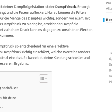
Wie
it deiner Dampfbügelstation ist der
Dampfdruck
. Er sorgt
Allt
ringt und die Fasern auflockert. Nur so können die Falten
 nur die Menge des Dampfes wichtig, sondern vor allem, mit
Bes
 Dampfdruck zu niedrig ist, erreicht der Dampf die
 Bei zu hohem Druck kann es dagegen zu unschönen Flecken
n kommen.
Dampfdruck so entscheidend für eine effektive
den Dampfdruck richtig einschätzt, welche Werte besonders
T
timal einsetzt. So kannst du deine Kleidung schneller und
6
besserem Ergebnis.
S
B
K
W
 beeinflusst
k für deine
h?