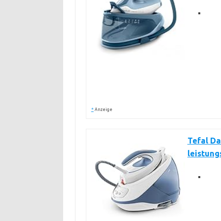
*
Anzeige
Tefal Da
leistung