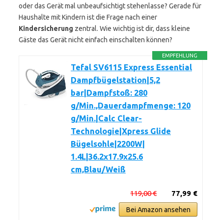
oder das Gerät mal unbeaufsichtigt stehenlasse? Gerade für
Haushalte mit Kindern ist die Frage nach einer
Kindersicherung
zentral. Wie wichtig ist dir, dass kleine
Gäste das Gerät nicht einfach einschalten können?
EMPFEHLUNG
Tefal SV6115 Express Essential
Dampfbügelstation|5,2
bar|Dampfstoß: 280
g/Min.,Dauerdampfmenge: 120
g/Min.|Calc Clear-
Technologie|Xpress Glide
Bügelsohle|2200W|
1.4L|36.2x17.9x25.6
cm,Blau/Weiß
119,00 €
77,99 €
Bei Amazon ansehen