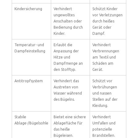
Kindersicherung
Verhindert
Schützt Kinder
ungewolltes
vor Verletzungen
Anschalten oder
durch heißes
Bedienung durch
Gerät oder
Kinder.
Dampf.
Temperatur- und
Erlaubt die
Verhindert
Dampfeinstellung
Anpassung der
Verbrennungen
Hitze und
am Textil und
Dampfmenge an
Schäden am
den Stofftyp.
Gerät.
Antitropfsystem
Verhindert das
Schützt vor
Austreten von
Verbrühungen
Wasser während
und nassen
des Bügelns.
Stellen auf der
Kleidung.
Stabile
Bietet eine sichere
Verhindert
Ablage-/Bügelsohle
Ablagefläche für
Umfallen und
das heiße
potenzielle
Bügeleisen.
Brandstellen.