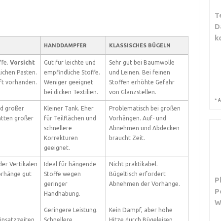
T
D
k
HANDDAMPFER
KLASSISCHES BÜGELN
ffe.
Vorsicht
Gut für leichte und
Sehr gut bei Baumwolle
ichen Pasten.
empfindliche Stoffe.
und Leinen. Bei feinen
ft vorhanden.
Weniger geeignet
Stoffen erhöhte Gefahr
bei dicken Textilien.
von Glanzstellen.
*
A
d großer
Kleiner Tank. Eher
Problematisch bei großen
ätten großer
für Teilflächen und
Vorhängen. Auf- und
schnellere
Abnehmen und Abdecken
Korrekturen
braucht Zeit.
geeignet.
der Vertikalen
Ideal für hängende
Nicht praktikabel.
orhänge gut
Stoffe wegen
Bügeltisch erfordert
P
geringer
Abnehmen der Vorhänge.
P
Handhabung.
Geringere Leistung.
Kein Dampf, aber hohe
insatzzeiten
Schnellere
Hitze durch Bügeleisen.