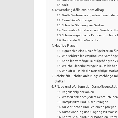
Fazit
Anwendungsfälle aus dem Alltag
Große Wohnzimmergardinen nach der
Feine Voile-Vorhänge
Schnelle Glättung vor Gästen
Saisonales Abnehmen und Wiederauf
Schwer zugängliche Fenster und hohe
Hängende Store-Varianten
Häufige Fragen
Eignet sich eine Dampfbügelstation für 
Wie schütze ich empfindliche Vorhäng
Kann ich Vorhänge im aufgehängten Z
Welche Sicherheitsregeln muss ich bea
Wie oft muss ich die Dampfbügelstatio
Schritt-für-Schritt-Anleitung: Vorhänge 
glätten
Pflege und Wartung der Dampfbügelstat
Regelmäßig entkalken
Wassertank nach jedem Gebrauch leer
Dampfspitze und Düsen reinigen
Außenflächen und Schläuche pflegen
Aufbewahrung und Umgang mit Wasser
Kontrolle auf Kalkrückstände an Stoff