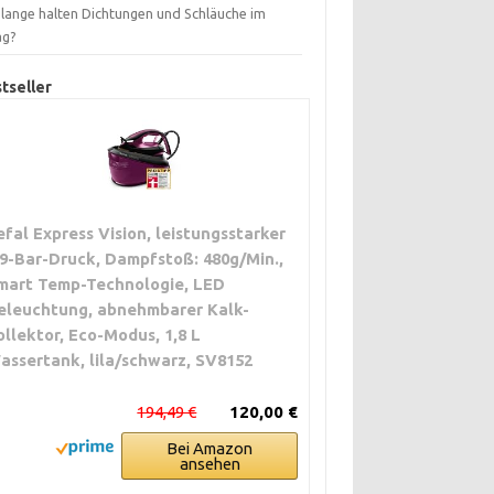
 lange halten Dichtungen und Schläuche im
ag?
tseller
efal Express Vision, leistungsstarker
,9-Bar-Druck, Dampfstoß: 480g/Min.,
mart Temp-Technologie, LED
eleuchtung, abnehmbarer Kalk-
ollektor, Eco-Modus, 1,8 L
assertank, lila/schwarz, SV8152
194,49 €
120,00 €
Bei Amazon
ansehen