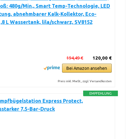
oß: 480g/Min., Smart Temp-Technologie, LED
ung, abnehmbarer Kalk-Kollektor, Eco-
,8 L Wassertank, lila/schwarz, SV8152
194,49 €
120,00 €
Bei Amazon ansehen
Preis inkl. MwSt., zzgl. Versandkosten
EMPFEHLUNG
mpfbügelstation Express Protect,
sstarker 7,5-Bar-Druck