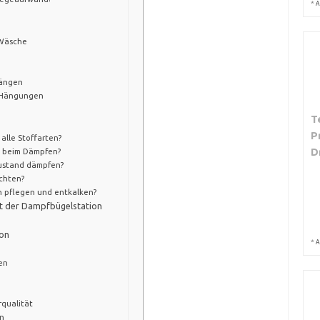
*
A
 Wäsche
hängen
 Hängungen
T
P
alle Stoffarten?
D
e beim Dämpfen?
ustand dämpfen?
chten?
n pflegen und entkalken?
mit der Dampfbügelstation
ion
*
A
en
qualität
en