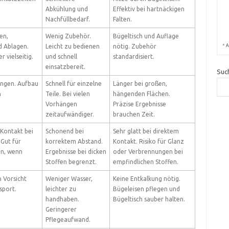
Abkühlung und
Effektiv bei hartnäckigen
Nachfüllbedarf.
Falten.
en,
Wenig Zubehör.
Bügeltisch und Auflage
*
d Ablagen.
Leicht zu bedienen
nötig. Zubehör
A
 vielseitig.
und schnell
standardisiert.
einsatzbereit.
Suc
engen. Aufbau
Schnell für einzelne
Länger bei großen,
n
Teile. Bei vielen
hängenden Flächen.
Vorhängen
Präzise Ergebnisse
zeitaufwändiger.
brauchen Zeit.
 Kontakt bei
Schonend bei
Sehr glatt bei direktem
 Gut für
korrektem Abstand.
Kontakt. Risiko für Glanz
en, wenn
Ergebnisse bei dicken
oder Verbrennungen bei
Stoffen begrenzt.
empfindlichen Stoffen.
 Vorsicht
Weniger Wasser,
Keine Entkalkung nötig.
sport.
leichter zu
Bügeleisen pflegen und
handhaben.
Bügeltisch sauber halten.
Geringerer
Pflegeaufwand.