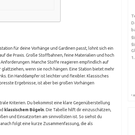
T
D
b
g
g
ation für deine Vorhänge und Gardinen passt, lohnt sich ein
G
auf die Praxis. Große Stoffbahnen, feine Materialien und hoch
1
 Anforderungen. Manche Stoffe reagieren empfindlich auf
r glattziehen, wenn sie noch hängen. Eine Station bietet mehr
. Ein Handdampfer ist leichter und flexibler. Klassisches
epresste Ergebnisse, ist aber bei großen Vorhängen
*
A
trale Kriterien. Du bekommst eine klare Gegenüberstellung
nd
klassischem Bügeln
. Die Tabelle hilft dir einzuschätzen,
en und Einsatzorten am sinnvollsten ist. So siehst du
Danach folgt eine kurze Zusammenfassung, die als