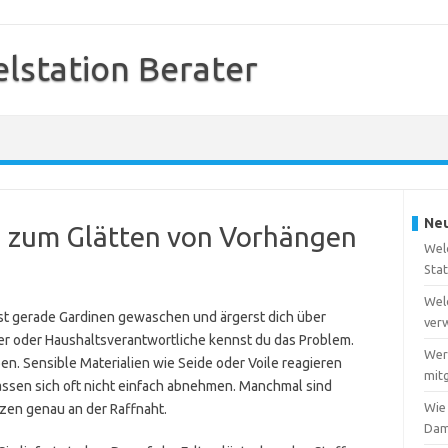
station Berater
Neu
on zum Glätten von Vorhängen
Wel
Sta
Wel
st gerade Gardinen gewaschen und ärgerst dich über
ver
ter oder Haushaltsverantwortliche kennst du das Problem.
Wer
. Sensible Materialien wie Seide oder Voile reagieren
mitg
assen sich oft nicht einfach abnehmen. Manchmal sind
Wie
tzen genau an der Raffnaht.
Dam