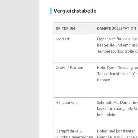
Vergleichstabelle
KRITERIUM
DAMPFBÜGELSTATION
Stoffart
Eignet sich für viele Sto
bei Seide
und empfindl
Temperaturkontrolle o
Größe / Flächen
Hohe Dampfleistung un
Tank erleichtern das Gl
Bahnen.
Hängbarkeit
Sehr gut. Mit Dampf in 
lassen sich hängende V
behandeln.
Dampfstärke &
Hoher und konstanter
Durchhaltevermögen
Dampfausstoß. Lange E