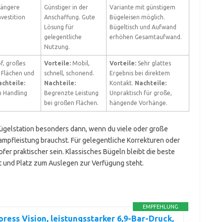
Längere
Günstiger in der
Variante mit günstigem
vestition
Anschaffung. Gute
Bügeleisen möglich.
Lösung für
Bügeltisch und Aufwand
gelegentliche
erhöhen Gesamtaufwand.
Nutzung.
f, großes
Vorteile:
Mobil,
Vorteile:
Sehr glattes
 Flächen und
schnell, schonend.
Ergebnis bei direktem
chteile:
Nachteile:
Kontakt.
Nachteile:
 Handling
Begrenzte Leistung
Unpraktisch für große,
bei großen Flächen.
hängende Vorhänge.
gelstation besonders dann, wenn du viele oder große
ampfleistung brauchst. Für gelegentliche Korrekturen oder
er praktischer sein. Klassisches Bügeln bleibt die beste
t und Platz zum Auslegen zur Verfügung steht.
EMPFEHLUNG
press Vision, leistungsstarker 6,9-Bar-Druck,