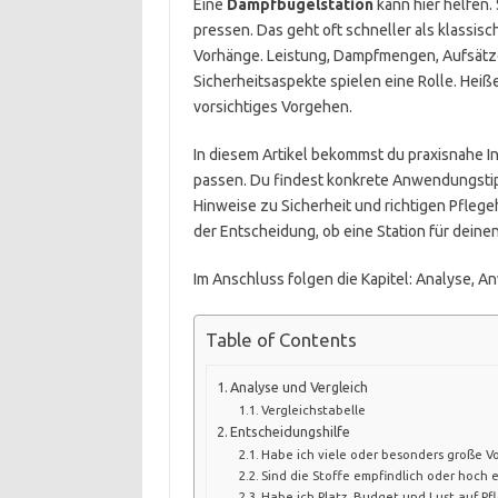
Eine
Dampfbügelstation
kann hier helfen. 
pressen. Das geht oft schneller als klassisch
Vorhänge. Leistung, Dampfmengen, Aufsätz
Sicherheitsaspekte spielen eine Rolle. He
vorsichtiges Vorgehen.
In diesem Artikel bekommst du praxisnahe I
passen. Du findest konkrete Anwendungsti
Hinweise zu Sicherheit und richtigen Pflegeh
der Entscheidung, ob eine Station für deinen 
Im Anschluss folgen die Kapitel: Analyse, A
Table of Contents
Analyse und Vergleich
Vergleichstabelle
Entscheidungshilfe
Habe ich viele oder besonders große V
Sind die Stoffe empfindlich oder hoch 
Habe ich Platz, Budget und Lust auf P