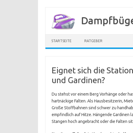
Zum
Inhalt
Dampfbügel
springen
STARTSEITE
RATGEBER
Eignet sich die Stati
und Gardinen?
Du stehst vor einem Berg Vorhänge oder ha
hartnäckige Falten. Als Hausbesitzerin, Mie
Große Stoffbahnen sind schwer zu handhaben
empfindlich auf Hitze. Hängende Gardinen l
Stangen hoch angebracht oder die Falten si