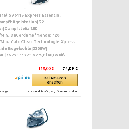
efal SV6115 Express Essential
ampfbügelstation|5,2
ar|Dampfstoß: 280
/Min.,Dauerdampfmenge: 120
/Min.|Calc Clear-Technologie|Xpress
lide Bügelsohle|2200W|
.4L|36.2x17.9x25.6 cm,Blau/Weiß
119,00 €
74,09 €
Bei Amazon
ansehen
Preis inkl. MwSt., zzgl. Versandkosten
nzeige