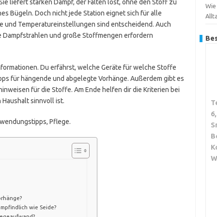
Sie liefert starken Dampf, der Falten löst, ohne den Stoff zu
Wie
es Bügeln. Doch nicht jede Station eignet sich für alle
Allt
e und Temperatureinstellungen sind entscheidend. Auch
iße Dampfstrahlen und große Stoffmengen erfordern
Bes
nformationen. Du erfährst, welche Geräte für welche Stoffe
pps für hängende und abgelegte Vorhänge. Außerdem gibt es
inweisen für die Stoffe. Am Ende helfen dir die Kriterien bei
Haushalt sinnvoll ist.
T
6
nwendungstipps, Pflege.
S
B
K
W
orhänge?
empfindlich wie Seide?
flegeaufwand?