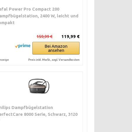
efal Power Pro Compact 200
ampfbügelstation, 2400 W, leicht und
ompakt
159,99 €
119,99 €
Bei Amazon
ansehen
Preis inkl. MwSt., zzgl. Versandkosten
nzeige
hilips Dampfbügelstation
erfectCare 8000 Serie, Schwarz, 3120
W