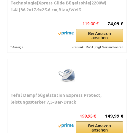
Technologie|Xpress Glide Bügelsohle|2200W|
1.4L|36.2x17.9x25.6 cm,Blau/Weiß
119,00 €
74,09 €
Bei Amazon
ansehen
*
Preis inkl. MwSt., zzgl. Versandkosten
Anzeige
Tefal Dampfbügelstation Express Protect,
leistungsstarker 7,5-Bar-Druck
199,95 €
149,99 €
Bei Amazon
ansehen