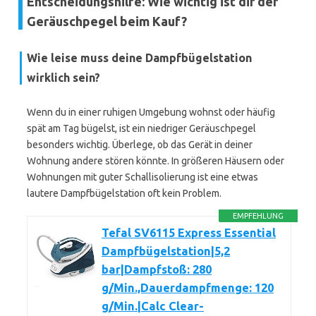
Entscheidungshilfe: Wie wichtig ist dir der
Geräuschpegel beim Kauf?
Wie leise muss deine Dampfbügelstation
wirklich sein?
Wenn du in einer ruhigen Umgebung wohnst oder häufig
spät am Tag bügelst, ist ein niedriger Geräuschpegel
besonders wichtig. Überlege, ob das Gerät in deiner
Wohnung andere stören könnte. In größeren Häusern oder
Wohnungen mit guter Schallisolierung ist eine etwas
lautere Dampfbügelstation oft kein Problem.
EMPFEHLUNG
Tefal SV6115 Express Essential
Dampfbügelstation|5,2
bar|Dampfstoß: 280
g/Min.,Dauerdampfmenge: 120
g/Min.|Calc Clear-