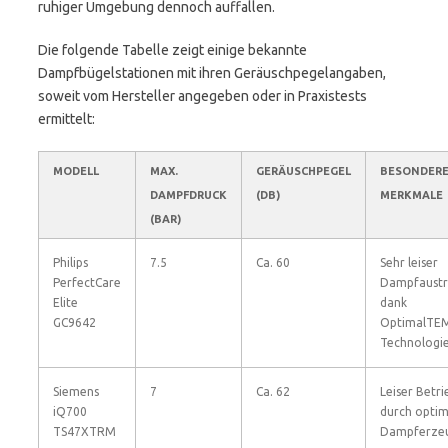
ruhiger Umgebung dennoch auffallen.
Die folgende Tabelle zeigt einige bekannte
Dampfbügelstationen mit ihren Geräuschpegelangaben,
soweit vom Hersteller angegeben oder in Praxistests
ermittelt:
MODELL
MAX.
GERÄUSCHPEGEL
BESONDER
DAMPFDRUCK
(DB)
MERKMALE
(BAR)
Philips
7.5
Ca. 60
Sehr leiser
PerfectCare
Dampfaustr
Elite
dank
GC9642
OptimalTE
Technologi
Siemens
7
Ca. 62
Leiser Betri
iQ700
durch optim
TS47XTRM
Dampferze