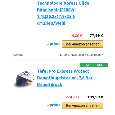
Technologie|Xpress Glide
Bügelsohle|2200W|
1.4L|36.2x17.9x25.6
cm,Blau/Weiß
119,00 €
77,99 €
Bei Amazon ansehen
*
Preis inkl. MwSt., zzgl. Versandkosten
Anzeige
EMPFEHLUNG
Tefal Pro Express Protect
Dampfbügelstation, 7,6 Bar
Dampfdruck
274,99 €
199,99 €
Bei Amazon ansehen