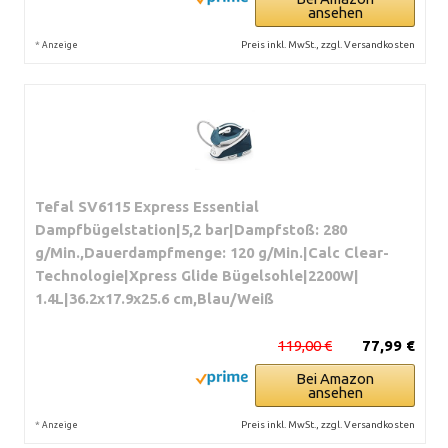
ansehen
*
Preis inkl. MwSt., zzgl. Versandkosten
Anzeige
Tefal SV6115 Express Essential
Dampfbügelstation|5,2 bar|Dampfstoß: 280
g/Min.,Dauerdampfmenge: 120 g/Min.|Calc Clear-
Technologie|Xpress Glide Bügelsohle|2200W|
1.4L|36.2x17.9x25.6 cm,Blau/Weiß
119,00 €
77,99 €
Bei Amazon
ansehen
*
Preis inkl. MwSt., zzgl. Versandkosten
Anzeige