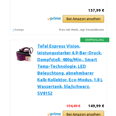
137,99 €
Bei Amazon ansehen
*
Preis inkl. MwSt., zzgl. Versandkosten
Anzeige
EMPFEHLUNG
Tefal Express Vision,
leistungsstarker 6,9-Bar-Druck,
Dampfstoß: 480g/Min., Smart
Temp-Technologie, LED
Beleuchtung, abnehmbarer
Kalk-Kollektor, Eco-Modus, 1,8 L
Wassertank, lila/schwarz,
SV8152
194,49 €
149,99 €
Bei Amazon ansehen