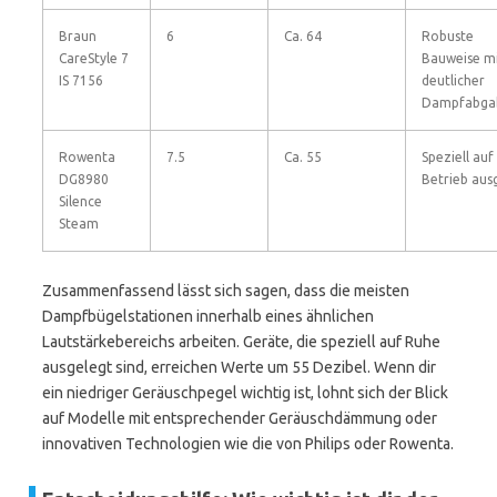
Braun
6
Ca. 64
Robuste
CareStyle 7
Bauweise m
IS 7156
deutlicher
Dampfabga
Rowenta
7.5
Ca. 55
Speziell auf
DG8980
Betrieb aus
Silence
Steam
Zusammenfassend lässt sich sagen, dass die meisten
Dampfbügelstationen innerhalb eines ähnlichen
Lautstärkebereichs arbeiten. Geräte, die speziell auf Ruhe
ausgelegt sind, erreichen Werte um 55 Dezibel. Wenn dir
ein niedriger Geräuschpegel wichtig ist, lohnt sich der Blick
auf Modelle mit entsprechender Geräuschdämmung oder
innovativen Technologien wie die von Philips oder Rowenta.