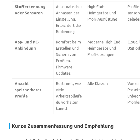
Stofferkennung
Automatisches
High-End-
Profil
oder Sensoren
Anpassen der
Heimgeräte und
sensor
Einstellung.
Profi-Ausrüstung
gelade
Erleichtert die
Bedienung.
App- und PC-
Komfort beim
Moderne High-End-
Cloud, 
Anbindung
Erstellen und
Heimgeräte und
USB od
Sichern von
Profi-Lösungen
Profilen.
Firmware-
Updates.
Anzahl
Bestimmt, wie
Alle Klassen
Von ei
speicherbarer
viele
Presets
Profile
Arbeitsabläufe
unbegr
du vorhalten
Profile
kannst.
Kurze Zusammenfassung und Empfehlung