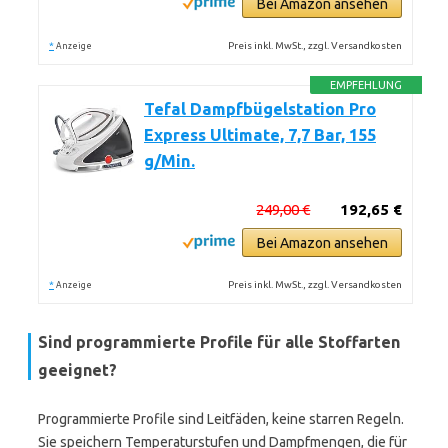
Bei Amazon ansehen
*
Preis inkl. MwSt., zzgl. Versandkosten
Anzeige
EMPFEHLUNG
Tefal Dampfbügelstation Pro
Express Ultimate, 7,7 Bar, 155
g/Min.
249,00 €
192,65 €
Bei Amazon ansehen
*
Preis inkl. MwSt., zzgl. Versandkosten
Anzeige
Sind programmierte Profile für alle Stoffarten
geeignet?
Programmierte Profile sind Leitfäden, keine starren Regeln.
Sie speichern Temperaturstufen und Dampfmengen, die für