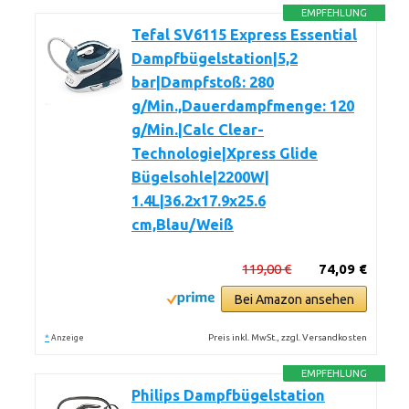
EMPFEHLUNG
Tefal SV6115 Express Essential
Dampfbügelstation|5,2
bar|Dampfstoß: 280
g/Min.,Dauerdampfmenge: 120
g/Min.|Calc Clear-
Technologie|Xpress Glide
Bügelsohle|2200W|
1.4L|36.2x17.9x25.6
cm,Blau/Weiß
119,00 €
74,09 €
Bei Amazon ansehen
*
Preis inkl. MwSt., zzgl. Versandkosten
Anzeige
EMPFEHLUNG
Philips Dampfbügelstation