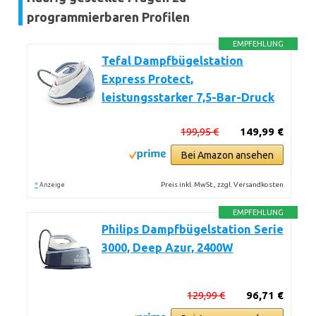
programmierbaren Profilen
EMPFEHLUNG
Tefal Dampfbügelstation
Express Protect,
leistungsstarker 7,5-Bar-Druck
199,95 €
149,99 €
Bei Amazon ansehen
*
Preis inkl. MwSt., zzgl. Versandkosten
Anzeige
EMPFEHLUNG
Philips Dampfbügelstation Serie
3000, Deep Azur, 2400W
129,99 €
96,71 €