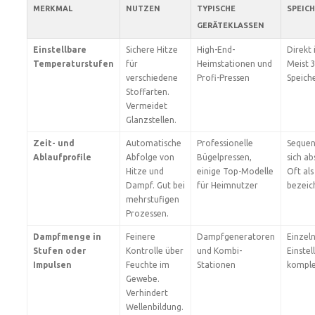
MERKMAL
NUTZEN
TYPISCHE
SPEIC
GERÄTEKLASSEN
Einstellbare
Sichere Hitze
High-End-
Direkt 
Temperaturstufen
für
Heimstationen und
Meist 3
verschiedene
Profi-Pressen
Speich
Stoffarten.
Vermeidet
Glanzstellen.
Zeit- und
Automatische
Professionelle
Sequen
Ablaufprofile
Abfolge von
Bügelpressen,
sich ab
Hitze und
einige Top-Modelle
Oft als
Dampf. Gut bei
für Heimnutzer
bezeic
mehrstufigen
Prozessen.
Dampfmenge in
Feinere
Dampfgeneratoren
Einzel
Stufen oder
Kontrolle über
und Kombi-
Einste
Impulsen
Feuchte im
Stationen
komple
Gewebe.
Verhindert
Wellenbildung.