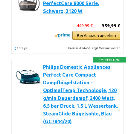
PerfectCare 8000 Serie,
Schwarz, 3120 W
449,99 €
359,99 €
Bei Amazon ansehen
*
Preis inkl. MwSt., zzgl. Versandkosten
Anzeige
EMPFEHLUNG
Philips Domestic Appliances
Perfect Care Compact
Dampfbügelstation -
OptimalTemp Technologie, 120
g/min Dauerdampf, 2400 Watt,
6,5 bar Druck, 1,5 L Wassertank,
SteamGlide Bügelsohle, Blau
(GC7844/20)