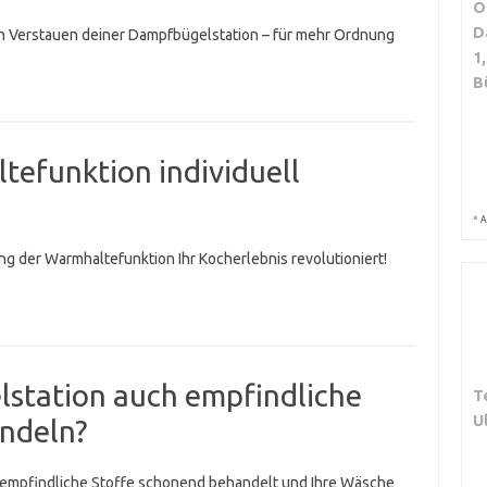
O
D
n Verstauen deiner Dampfbügelstation – für mehr Ordnung
1
B
ltefunktion individuell
*
A
ung der Warmhaltefunktion Ihr Kocherlebnis revolutioniert!
station auch empfindliche
T
U
ndeln?
 empfindliche Stoffe schonend behandelt und Ihre Wäsche