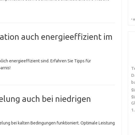
*
A
ation auch energieeffizient im
ich energieeffizient sind. Erfahren Sie Tipps für
arnis!
T
D
b
g
g
elung auch bei niedrigen
G
1
elung bei kalten Bedingungen funktioniert. Optimale Leistung