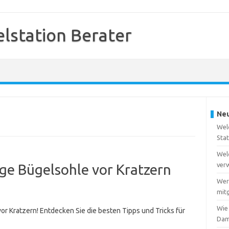
station Berater
Neu
Wel
Sta
Wel
ver
ge Bügelsohle vor Kratzern
Wer
mitg
Wie
r Kratzern! Entdecken Sie die besten Tipps und Tricks für
Dam