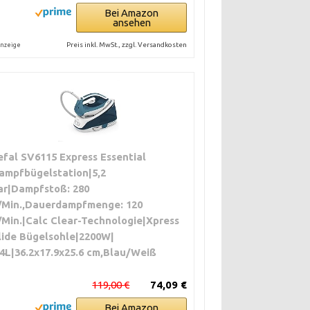
Bei Amazon
ansehen
Preis inkl. MwSt., zzgl. Versandkosten
nzeige
efal SV6115 Express Essential
ampfbügelstation|5,2
ar|Dampfstoß: 280
/Min.,Dauerdampfmenge: 120
/Min.|Calc Clear-Technologie|Xpress
lide Bügelsohle|2200W|
.4L|36.2x17.9x25.6 cm,Blau/Weiß
119,00 €
74,09 €
Bei Amazon