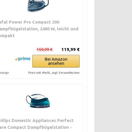
efal Power Pro Compact 200
ampfbügelstation, 2400 W, leicht und
ompakt
159,99 €
119,99 €
Bei Amazon
ansehen
Preis inkl. MwSt., zzgl. Versandkosten
nzeige
hilips Domestic Appliances Perfect
are Compact Dampfbügelstation -