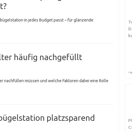
t?
bügelstation in jedes Budget passt – für glänzende
T
D
k
ter häufig nachgefüllt
*
A
ter nachfüllen müssen und welche Faktoren dabei eine Rolle
bügelstation platzsparend
P
C