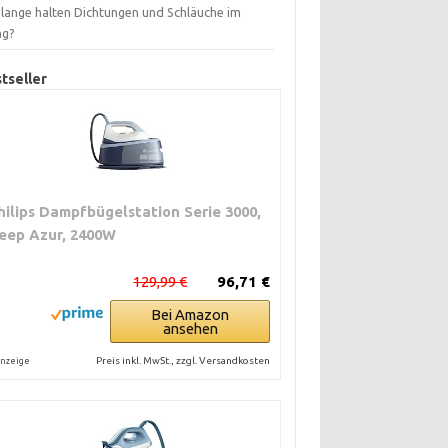
 lange halten Dichtungen und Schläuche im
ag?
tseller
hilips Dampfbügelstation Serie 3000,
eep Azur, 2400W
129,99 €
96,71 €
Bei Amazon
ansehen
Preis inkl. MwSt., zzgl. Versandkosten
nzeige