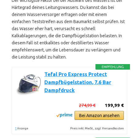
Der wichtigste Faktor bei der Auswahl des Wassers ist der
Härtegrad deines Leitungswassers. Du kannst das bei
deinem Wasserversorger erfragen oder mit einem
einfachen Teststreifen aus dem Baumarkt selbst prüfen. Ist
das Wasser eher hart, verursacht es schnell
Kalkablagerungen, die die Dampfbügelstation belasten. In
diesem Fall ist entkalktes oder destilliertes Wasser
empfehlenswert, um die Lebensdauer zu verlängern und
die Leistung stabil zu halten.
EMPFEHLUNG
Tefal Pro Express Protect
Dampfbügelstation, 7,6 Bar
Dampfdruck
274,99 €
199,99 €
Bei Amazon ansehen
*
Preis inkl. MwSt., zzgl. Versandkosten
Anzeige