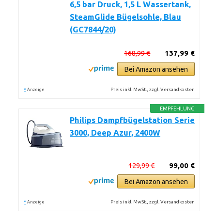
6,5 bar Druck, 1,5 L Wassertank,
SteamGlide Bügelsohle, Blau
(GC7844/20)
168,99 €
137,99 €
Bei Amazon ansehen
*
Preis inkl. MwSt., zzgl. Versandkosten
Anzeige
EMPFEHLUNG
Philips Dampfbügelstation Serie
3000, Deep Azur, 2400W
129,99 €
99,00 €
Bei Amazon ansehen
*
Preis inkl. MwSt., zzgl. Versandkosten
Anzeige