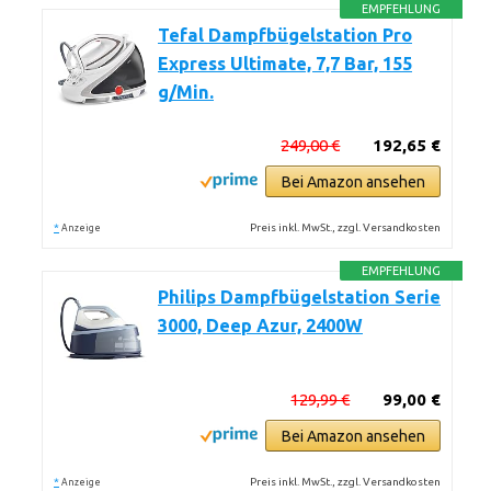
EMPFEHLUNG
Tefal Dampfbügelstation Pro
Express Ultimate, 7,7 Bar, 155
g/Min.
249,00 €
192,65 €
Bei Amazon ansehen
*
Preis inkl. MwSt., zzgl. Versandkosten
Anzeige
EMPFEHLUNG
Philips Dampfbügelstation Serie
3000, Deep Azur, 2400W
129,99 €
99,00 €
Bei Amazon ansehen
*
Preis inkl. MwSt., zzgl. Versandkosten
Anzeige