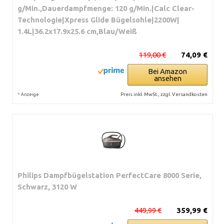
g/Min.,Dauerdampfmenge: 120 g/Min.|Calc Clear-
Technologie|Xpress Glide Bügelsohle|2200W|
1.4L|36.2x17.9x25.6 cm,Blau/Weiß
119,00 €
74,09 €
Bei Amazon
ansehen
*
Preis inkl. MwSt., zzgl. Versandkosten
Anzeige
Philips Dampfbügelstation PerfectCare 8000 Serie,
Schwarz, 3120 W
449,99 €
359,99 €