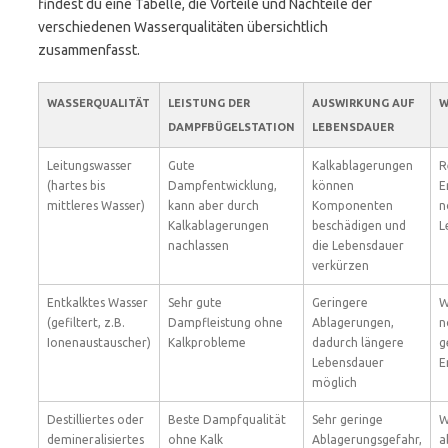
findest du eine Tabelle, die Vorteile und Nachteile der
verschiedenen Wasserqualitäten übersichtlich
zusammenfasst.
WASSERQUALITÄT
LEISTUNG DER
AUSWIRKUNG AUF
W
DAMPFBÜGELSTATION
LEBENSDAUER
Leitungswasser
Gute
Kalkablagerungen
R
(hartes bis
Dampfentwicklung,
können
E
mittleres Wasser)
kann aber durch
Komponenten
n
Kalkablagerungen
beschädigen und
L
nachlassen
die Lebensdauer
verkürzen
Entkalktes Wasser
Sehr gute
Geringere
W
(gefiltert, z.B.
Dampfleistung ohne
Ablagerungen,
n
Ionenaustauscher)
Kalkprobleme
dadurch längere
g
Lebensdauer
E
möglich
Destilliertes oder
Beste Dampfqualität
Sehr geringe
W
demineralisiertes
ohne Kalk
Ablagerungsgefahr,
a