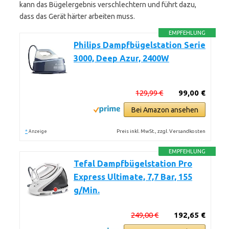
kann das Bügelergebnis verschlechtern und führt dazu,
dass das Gerät härter arbeiten muss.
EMPFEHLUNG
Philips Dampfbügelstation Serie
3000, Deep Azur, 2400W
129,99 €
99,00 €
Bei Amazon ansehen
*
Preis inkl. MwSt., zzgl. Versandkosten
Anzeige
EMPFEHLUNG
Tefal Dampfbügelstation Pro
Express Ultimate, 7,7 Bar, 155
g/Min.
249,00 €
192,65 €