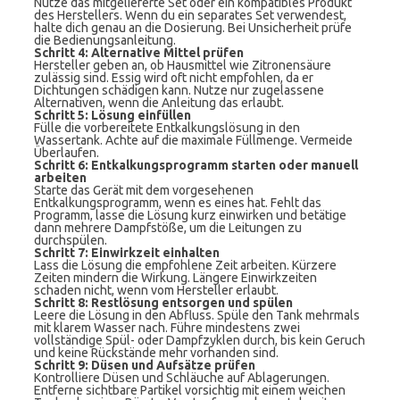
Nutze das mitgelieferte Set oder ein kompatibles Produkt
des Herstellers. Wenn du ein separates Set verwendest,
halte dich genau an die Dosierung. Bei Unsicherheit prüfe
die Bedienungsanleitung.
Schritt 4: Alternative Mittel prüfen
Hersteller geben an, ob Hausmittel wie Zitronensäure
zulässig sind. Essig wird oft nicht empfohlen, da er
Dichtungen schädigen kann. Nutze nur zugelassene
Alternativen, wenn die Anleitung das erlaubt.
Schritt 5: Lösung einfüllen
Fülle die vorbereitete Entkalkungslösung in den
Wassertank. Achte auf die maximale Füllmenge. Vermeide
Überlaufen.
Schritt 6: Entkalkungsprogramm starten oder manuell
arbeiten
Starte das Gerät mit dem vorgesehenen
Entkalkungsprogramm, wenn es eines hat. Fehlt das
Programm, lasse die Lösung kurz einwirken und betätige
dann mehrere Dampfstöße, um die Leitungen zu
durchspülen.
Schritt 7: Einwirkzeit einhalten
Lass die Lösung die empfohlene Zeit arbeiten. Kürzere
Zeiten mindern die Wirkung. Längere Einwirkzeiten
schaden nicht, wenn vom Hersteller erlaubt.
Schritt 8: Restlösung entsorgen und spülen
Leere die Lösung in den Abfluss. Spüle den Tank mehrmals
mit klarem Wasser nach. Führe mindestens zwei
vollständige Spül- oder Dampfzyklen durch, bis kein Geruch
und keine Rückstände mehr vorhanden sind.
Schritt 9: Düsen und Aufsätze prüfen
Kontrolliere Düsen und Schläuche auf Ablagerungen.
Entferne sichtbare Partikel vorsichtig mit einem weichen