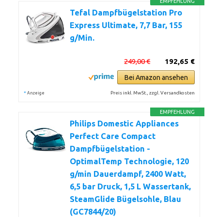
EMPFEHLUNG
Tefal Dampfbügelstation Pro
Express Ultimate, 7,7 Bar, 155
g/Min.
249,00 €
192,65 €
Bei Amazon ansehen
*
Preis inkl. MwSt., zzgl. Versandkosten
Anzeige
EMPFEHLUNG
Philips Domestic Appliances
Perfect Care Compact
Dampfbügelstation -
OptimalTemp Technologie, 120
g/min Dauerdampf, 2400 Watt,
6,5 bar Druck, 1,5 L Wassertank,
SteamGlide Bügelsohle, Blau
(GC7844/20)