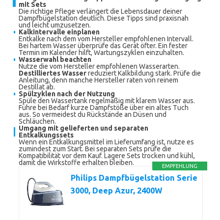
mit Sets
Die richtige Pflege verlängert die Lebensdauer deiner
Dampfbügelstation deutlich. Diese Tipps sind praxisnah
und leicht umzusetzen.
Kalkintervalle einplanen
Entkalke nach dem vom Hersteller empfohlenen Intervall.
Bei hartem Wasser überprüfe das Gerät öfter. Ein fester
Termin im Kalender hilft, Wartungszyklen einzuhalten.
Wasserwahl beachten
Nutze die vom Hersteller empfohlenen Wasserarten.
Destilliertes Wasser
reduziert Kalkbildung stark. Prüfe die
Anleitung, denn manche Hersteller raten von reinem
Destillat ab.
Spülzyklen nach der Nutzung
Spüle den Wassertank regelmäßig mit klarem Wasser aus.
Führe bei Bedarf kurze Dampfstöße über ein altes Tuch
aus. So vermeidest du Rückstände an Düsen und
Schläuchen.
Umgang mit gelieferten und separaten
Entkalkungssets
Wenn ein Entkalkungsmittel im Lieferumfang ist, nutze es
zumindest zum Start. Bei separaten Sets prüfe die
Kompatibilität vor dem Kauf. Lagere Sets trocken und kühl,
damit die Wirkstoffe erhalten bleiben.
EMPFEHLUNG
Philips Dampfbügelstation Serie
3000, Deep Azur, 2400W