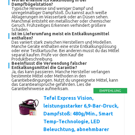
Woran erkenne ich Kalkbildung in der
Dampfbügelstation?
Typische Hinweise sind weniger Dampf und
unregelmäßiger Dampfstoß. Du kannst auch weiße
Ablagerungen im Wassertank oder an Düsen sehen.
Manchmal entsteht ein metallischer oder chemischer
Geruch. Frühzeitiges Erkennen verhindert größere
Schäden.
Ist im Lieferumfang meist ein Entkalkungsmittel
enthalten?
Das variiert stark zwischen Herstellern und Modellen.
Manche Geräte enthalten eine erste Entkalkungslösung
oder eine Testkartusche. Bei anderen musst du das Mittel
separat kaufen. Prüfe vor dem Kauf die
Produktbeschreibung.
Beeinflusst die Verwendung falscher
Entkalkungsmittel die Garantie?
Ja, das kann passieren. Manche Hersteller verlangen
bestimmte Mittel oder Methoden in den
Garantiebedingungen. Nutzt du ungeeignete Mittel, kann
das Garantieansprüche gefährden. Lies die
Garantiehinweise aufmerksam.
EMPFEHLUNG
Tefal Express Vision,
leistungsstarker 6,9-Bar-Druck,
Dampfstoß: 480g/Min., Smart
Temp-Technologie, LED
Beleuchtung, abnehmbarer