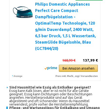
Philips Domestic Appliances
Perfect Care Compact
Dampfbügelstation -
OptimalTemp Technologie, 120
g/min Dauerdampf, 2400 Watt,
6,5 bar Druck, 1,5 L Wassertank,
SteamGlide Bügelsohle, Blau
(GC7844/20)
168,99 €
137,99 €
Bei Amazon ansehen
*
Preis inkl. MwSt., zzgl. Versandkosten
Anzeige
Sind Hausmittel wie Essig als Entkalker geeignet?
Essig kann Kalk lösen, aber er ist nicht für alle Geräte
geeignet. Essig kann Dichtungen oder Beschichtungen
angreifen. Herstellerprodukte sind auf das Gerät
abgestimmt und oft schonender. Wenn du Hausmittel
verwendest, prüfe vorher die Herstellerempfehlung.
Pflege- und Wartungstipps für Entkalkung und Umgang