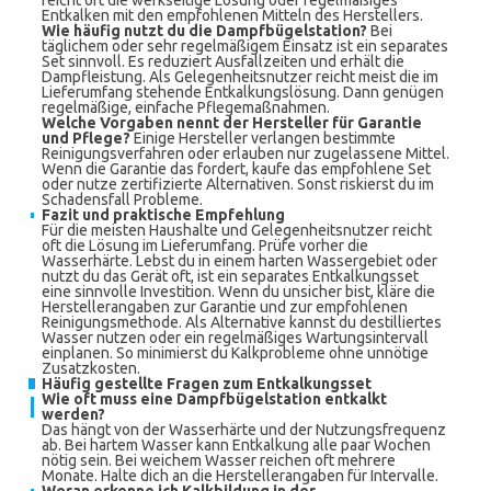
reicht oft die werkseitige Lösung oder regelmäßiges
Entkalken mit den empfohlenen Mitteln des Herstellers.
Wie häufig nutzt du die Dampfbügelstation?
Bei
täglichem oder sehr regelmäßigem Einsatz ist ein separates
Set sinnvoll. Es reduziert Ausfallzeiten und erhält die
Dampfleistung. Als Gelegenheitsnutzer reicht meist die im
Lieferumfang stehende Entkalkungslösung. Dann genügen
regelmäßige, einfache Pflegemaßnahmen.
Welche Vorgaben nennt der Hersteller für Garantie
und Pflege?
Einige Hersteller verlangen bestimmte
Reinigungsverfahren oder erlauben nur zugelassene Mittel.
Wenn die Garantie das fordert, kaufe das empfohlene Set
oder nutze zertifizierte Alternativen. Sonst riskierst du im
Schadensfall Probleme.
Fazit und praktische Empfehlung
Für die meisten Haushalte und Gelegenheitsnutzer reicht
oft die Lösung im Lieferumfang. Prüfe vorher die
Wasserhärte. Lebst du in einem harten Wassergebiet oder
nutzt du das Gerät oft, ist ein separates Entkalkungsset
eine sinnvolle Investition. Wenn du unsicher bist, kläre die
Herstellerangaben zur Garantie und zur empfohlenen
Reinigungsmethode. Als Alternative kannst du destilliertes
Wasser nutzen oder ein regelmäßiges Wartungsintervall
einplanen. So minimierst du Kalkprobleme ohne unnötige
Zusatzkosten.
Häufig gestellte Fragen zum Entkalkungsset
Wie oft muss eine Dampfbügelstation entkalkt
werden?
Das hängt von der Wasserhärte und der Nutzungsfrequenz
ab. Bei hartem Wasser kann Entkalkung alle paar Wochen
nötig sein. Bei weichem Wasser reichen oft mehrere
Monate. Halte dich an die Herstellerangaben für Intervalle.