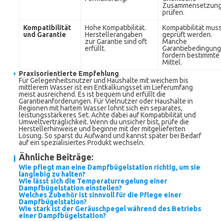
Zusammensetzun
prüfen.
Kompatibilität
Hohe Kompatibilität.
Kompatibilität mus
und Garantie
Herstellerangaben
geprüft werden.
zur Garantie sind oft
Manche
erfüllt.
Garantiebedingun
fordern bestimmte
Mittel.
Praxisorientierte Empfehlung
Für Gelegenheitsnutzer und Haushalte mit weichem bis
mittlerem Wasser ist ein Entkalkungsset im Lieferumfang
meist ausreichend. Es ist bequem und erfüllt die
Garantieanforderungen. Für Vielnutzer oder Haushalte in
Regionen mit hartem Wasser lohnt sich ein separates,
leistungsstärkeres Set. Achte dabei auf Kompatibilität und
Umweltverträglichkeit. Wenn du unsicher bist, prüfe die
Herstellerhinweise und beginne mit der mitgelieferten
Lösung. So sparst du Aufwand und kannst später bei Bedarf
auf ein spezialisiertes Produkt wechseln.
Ähnliche Beiträge:
Wie pflegt man eine Dampfbügelstation richtig, um sie
langlebig zu halten?
Wie lässt sich die Temperaturregelung einer
Dampfbügelstation einstellen?
Welches Zubehör ist sinnvoll für die Pflege einer
Dampfbügelstation?
Wie stark ist der Geräuschpegel während des Betriebs
einer Dampfbügelstation?