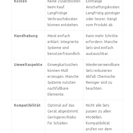
Kosten
Keine Zusatzkosten
Einmalige
beim Kauf.
Anschaffungskosten.
Langfristige
Langfristig günstiger
Verbrauchskosten
oder teurer. Hängt
können entstehen.
vom Produkt ab.
Handhabung
Meist einfach
Kann mehr Schritte
erklärt. Integrierte
erfordern. Manche
Systeme sind
Sets sind einfach
benutzerfreundlich.
austauschbar.
Umweltaspekte
Einwegkartuschen
Wiederverwendbare
können Müll
Sets reduzieren
erzeugen. Manche
Abfall. Chemische
Systeme nutzten
Reiniger sind zu
nachfüllbare
beachten.
Elemente.
Kompatibilität
Optimal auf das
Nicht alle Sets
Gerät abgestimmt.
passen zu allen
Geringeres Risiko
Modellen.
für Schäden.
Kompatibilität
prüfen vor dem