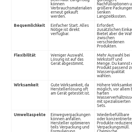
können
Nachfülloptionen 
Verbrauchsmaterialien
größere Packunge
erneut gekauft
senken
werden.
Langzeitkosten.
Bequemlichkeit
Einfacher Start. Alles
Erfordert
Nötige ist direkt
zusätzlichen Einka
verfügbar.
Bietet aber die Wa
zwischen
verschiedenen
Produkten.
Flexibilität
Weniger Auswahl.
Mehr Auswahl bei
Lösung ist auf das
Wirkstoff und
Gerät abgestimmt.
Menge. Du kannst 
Produkt passend z
Wasserqualität
wählen.
Wirksamkeit
Gute Wirksamkeit, da
Höhere Wirksamkei
Herstellerlösung oft
möglich, vor allem 
am Gerät getestet ist.
harten
Wasserverhältniss
mit spezialisierten
Sets.
Umweltaspekte
Einwegverpackungen
Wiederbefüllbare
können anfallen.
oder konzentrierte
Hersteller optimieren
Produkte reduzier
teils Verpackung und
Verpackungsmüll.
Formulierung.
Chemische