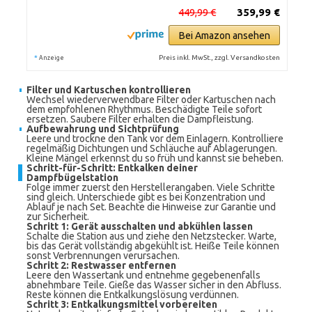
449,99 €
359,99 €
Bei Amazon ansehen
*
Preis inkl. MwSt., zzgl. Versandkosten
Anzeige
Filter und Kartuschen kontrollieren
Wechsel wiederverwendbare Filter oder Kartuschen nach
dem empfohlenen Rhythmus. Beschädigte Teile sofort
ersetzen. Saubere Filter erhalten die Dampfleistung.
Aufbewahrung und Sichtprüfung
Leere und trockne den Tank vor dem Einlagern. Kontrolliere
regelmäßig Dichtungen und Schläuche auf Ablagerungen.
Kleine Mängel erkennst du so früh und kannst sie beheben.
Schritt-für-Schritt: Entkalken deiner
Dampfbügelstation
Folge immer zuerst den Herstellerangaben. Viele Schritte
sind gleich. Unterschiede gibt es bei Konzentration und
Ablauf je nach Set. Beachte die Hinweise zur Garantie und
zur Sicherheit.
Schritt 1: Gerät ausschalten und abkühlen lassen
Schalte die Station aus und ziehe den Netzstecker. Warte,
bis das Gerät vollständig abgekühlt ist. Heiße Teile können
sonst Verbrennungen verursachen.
Schritt 2: Restwasser entfernen
Leere den Wassertank und entnehme gegebenenfalls
abnehmbare Teile. Gieße das Wasser sicher in den Abfluss.
Reste können die Entkalkungslösung verdünnen.
Schritt 3: Entkalkungsmittel vorbereiten