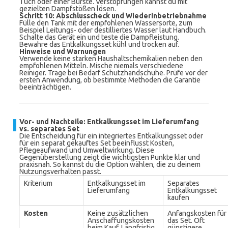
Tuch oder einer Bürste. Verstopfungen kannst du mit
gezielten Dampfstößen lösen.
Schritt 10: Abschlusscheck und Wiederinbetriebnahme
Fülle den Tank mit der empfohlenen Wassersorte, zum
Beispiel Leitungs- oder destilliertes Wasser laut Handbuch.
Schalte das Gerät ein und teste die Dampfleistung.
Bewahre das Entkalkungsset kühl und trocken auf.
Hinweise und Warnungen
Verwende keine starken Haushaltschemikalien neben den
empfohlenen Mitteln. Mische niemals verschiedene
Reiniger. Trage bei Bedarf Schutzhandschuhe. Prüfe vor der
ersten Anwendung, ob bestimmte Methoden die Garantie
beeinträchtigen.
Vor- und Nachteile: Entkalkungsset im Lieferumfang
vs. separates Set
Die Entscheidung für ein integriertes Entkalkungsset oder
für ein separat gekauftes Set beeinflusst Kosten,
Pflegeaufwand und Umweltwirkung. Diese
Gegenüberstellung zeigt die wichtigsten Punkte klar und
praxisnah. So kannst du die Option wählen, die zu deinem
Nutzungsverhalten passt.
Kriterium
Entkalkungsset im
Separates
Lieferumfang
Entkalkungsset
kaufen
Kosten
Keine zusätzlichen
Anfangskosten für
Anschaffungskosten
das Set. Oft
beim Kauf. Langfristig
günstigere