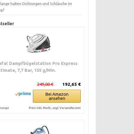
 lange halten Dichtungen und Schläuche im
ag?
tseller
efal Dampfbügelstation Pro Express
ltimate, 7,7 Bar, 155 g/Min.
249,00 €
192,65 €
Bei Amazon
ansehen
Preis inkl. MwSt., zzgl. Versandkosten
nzeige