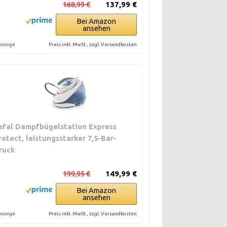
168,99 €
137,99 €
Bei Amazon
ansehen
Preis inkl. MwSt., zzgl. Versandkosten
nzeige
efal Dampfbügelstation Express
rotect, leistungsstarker 7,5-Bar-
ruck
199,95 €
149,99 €
Bei Amazon
ansehen
Preis inkl. MwSt., zzgl. Versandkosten
nzeige