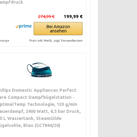
ampfdruck
274,99 €
199,99 €
Bei Amazon
ansehen
Preis inkl. MwSt., zzgl. Versandkosten
nzeige
hilips Domestic Appliances Perfect
are Compact Dampfbügelstation -
ptimalTemp Technologie, 120 g/min
auerdampf, 2400 Watt, 6,5 bar Druck,
,5 L Wassertank, SteamGlide
ügelsohle, Blau (GC7844/20)