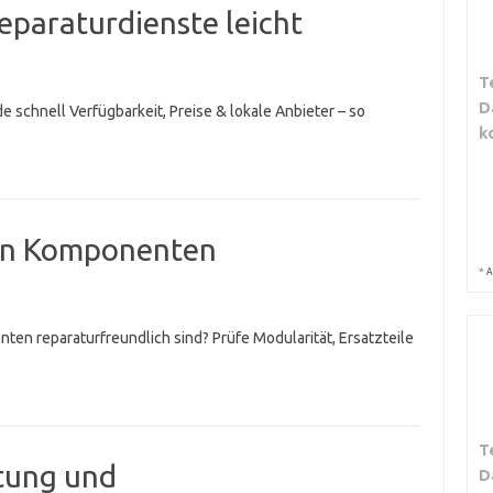
Reparaturdienste leicht
T
D
e schnell Verfügbarkeit, Preise & lokale Anbieter – so
k
hen Komponenten
*
A
ten reparaturfreundlich sind? Prüfe Modularität, Ersatzteile
T
tung und
D