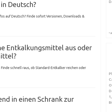
D
 in Deutsch?
fos auf Deutsch? Finde sofort Versionen, Downloads &
*
A
he Entkalkungsmittel aus oder
ttel?
: Finde schnell raus, ob Standard-Entkalker reichen oder
P
C
O
D
1
end in einen Schrank zur
B